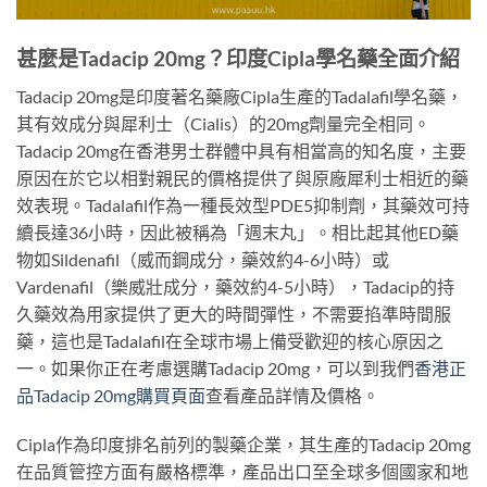
甚麼是Tadacip 20mg？印度Cipla學名藥全面介紹
Tadacip 20mg是印度著名藥廠Cipla生產的Tadalafil學名藥，
其有效成分與犀利士（Cialis）的20mg劑量完全相同。
Tadacip 20mg在香港男士群體中具有相當高的知名度，主要
原因在於它以相對親民的價格提供了與原廠犀利士相近的藥
效表現。Tadalafil作為一種長效型PDE5抑制劑，其藥效可持
續長達36小時，因此被稱為「週末丸」。相比起其他ED藥
物如Sildenafil（威而鋼成分，藥效約4-6小時）或
Vardenafil（樂威壯成分，藥效約4-5小時），Tadacip的持
久藥效為用家提供了更大的時間彈性，不需要掐準時間服
藥，這也是Tadalafil在全球市場上備受歡迎的核心原因之
一。如果你正在考慮選購Tadacip 20mg，可以到我們
香港正
品Tadacip 20mg購買頁面
查看產品詳情及價格。
Cipla作為印度排名前列的製藥企業，其生產的Tadacip 20mg
在品質管控方面有嚴格標準，產品出口至全球多個國家和地