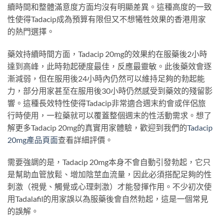
續時間和整體滿意度方面均沒有明顯差異。這種高度的一致
性使得Tadacip成為預算有限但又不想犧牲效果的香港用家
的熱門選擇。
藥效持續時間方面，Tadacip 20mg的效果約在服藥後2小時
達到高峰，此時勃起硬度最佳，反應最靈敏。此後藥效會逐
漸減弱，但在服用後24小時內仍然可以維持足夠的勃起能
力，部分用家甚至在服用後30小時仍然感受到藥效的殘留影
響。這種長效特性使得Tadacip非常適合週末約會或伴侶旅
行時使用，一粒藥就可以覆蓋整個週末的性活動需求。想了
解更多Tadacip 20mg的真實用家體驗，歡迎到我們的
Tadacip
20mg產品頁面
查看詳細評價。
需要強調的是，Tadacip 20mg本身不會自動引發勃起，它只
是幫助血管放鬆、增加陰莖血流量，因此必須搭配足夠的性
刺激（視覺、觸覺或心理刺激）才能發揮作用。不少初次使
用Tadalafil的用家誤以為服藥後會自然勃起，這是一個常見
的誤解。