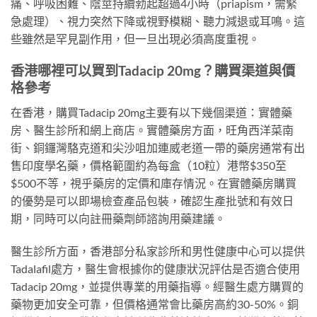
痛、呼吸困難、陰莖持續勃起超過4小時（priapism，需緊
急處理）、視力突然下降或視野模糊、聽力減退或耳鳴。這
些雖然是罕見副作用，但一旦出現必須高度重視。
香港哪裡可以買到Tadacip 20mg？購買渠道與價
格參考
在香港，購買Tadacip 20mg主要有以下幾個渠道：實體藥
房、醫生診所和網上商店。實體藥房方面，旺角西洋菜南
街、銅鑼灣駱克道和尖沙咀加連威老道一帶的藥房通常有出
售印度學名藥，價格範圍約為每盒（10粒）港幣$350至
$500不等，視乎藥房的定價和庫存情況。在實體藥房購買
的優勢是可以即場檢查產品包裝，確認生產批號和有效日
期，同時可以向註冊藥劑師諮詢用藥建議。
醫生診所方面，香港部分私家診所和男性健康中心可以提供
Tadalafil處方，醫生會根據你的健康狀況評估是否適合使用
Tadacip 20mg，並提供專業的用藥指導。經醫生處方購買的
藥物更加安全可靠，但價格通常會比藥房高約30-50%。銅