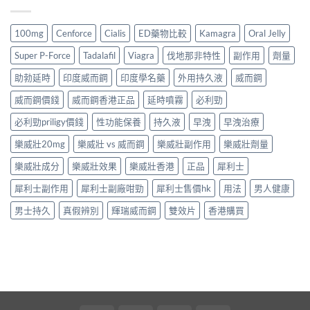
100mg
Cenforce
Cialis
ED藥物比較
Kamagra
Oral Jelly
Super P-Force
Tadalafil
Viagra
伐地那非特性
副作用
劑量
助勃延時
印度威而鋼
印度學名藥
外用持久液
威而鋼
威而鋼價錢
威而鋼香港正品
延時噴霧
必利勁
必利勁priligy價錢
性功能保養
持久液
早洩
早洩治療
樂威壯20mg
樂威壯 vs 威而鋼
樂威壯副作用
樂威壯劑量
樂威壯成分
樂威壯效果
樂威壯香港
正品
犀利士
犀利士副作用
犀利士副廠咁勁
犀利士售價hk
用法
男人健康
男士持久
真假辨別
輝瑞威而鋼
雙效片
香港購買