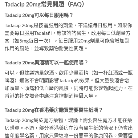
Tadacip 20mg常見問題（FAQ）
Tadacip 20mg可以每日服用嗎？
Tadacip 20mg是按需服用的劑量，不建議每日服用。如果你
需要每日服用Tadalafil，應該諮詢醫生，改用每日低劑量方
案（如5mg每日一次）。每日服用20mg劑量可能會增加副
作用的風險，並導致藥物耐受性問題。
Tadacip 20mg與酒精可以一起使用嗎？
可以，但建議適量飲酒。飲用少量酒精（如一杯紅酒或一瓶
啤酒）通常不會明顯影響Tadacip的效果。但大量飲酒會增
加頭暈、頭痛和低血壓的風險，同時可能影響勃起能力。在
香港的社交場合中應注意控制酒精攝入量。
Tadacip 20mg在香港藥房購買需要醫生紙嗎？
Tadacip 20mg屬於處方藥物，理論上需要醫生處方才能在藥
房購買。不過，部分香港藥房在沒有醫生紙的情況下仍會出
售印度學名藥，用家只需填寫一份簡單的健康問卷。需要留