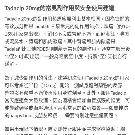
Tadacip 20mg的常見副作用與安全使用建議
Tadacip 20mg的副作用與原廠犀利士基本相同，因為它們的
有效成分都是Tadalafil。最常見的副作用包括：頭痛（約10-
15%用家會出現）、消化不良或胃部不適、面部潮紅、鼻塞
或流鼻水、背痛和肌肉酸痛。其中背痛和肌肉酸痛是
Tadalafil比其他PDE5抑制劑更常見的副作用，通常在服藥後
12至24小時出現，一般為輕度至中度，持續1至2天後自行
緩解。
為了減少副作用的發生，建議初次使用Tadacip 20mg的用家
可以考慮從半粒（10mg）開始，測試身體對藥物的反應，
確認沒有嚴重不適後再使用全粒劑量。此外，服用Tadacip
當天應避免大量飲酒，因為酒精會增加血管擴張的幅度，可
能導致頭暈或血壓過低。香港常見的飲酒場景——如蘭桂坊
的happy hour或朋友聚餐——需要特別注意這個問題。
如果出現以下情況，應立即停止服用並尋求醫療協助：胸