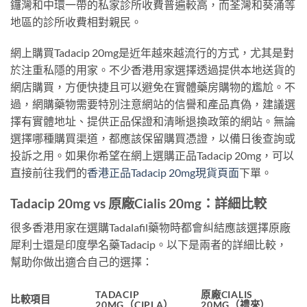
鑼灣和中環一帶的私家診所收費普遍較高，而荃灣和葵涌等
地區的診所收費相對親民。
網上購買Tadacip 20mg是近年越來越流行的方式，尤其是對
於注重私隱的用家。不少香港用家選擇透過提供本地送貨的
網店購買，方便快捷且可以避免在實體藥房購物的尷尬。不
過，網購藥物需要特別注意網站的信譽和產品真偽，建議選
擇有實體地址、提供正品保證和清晰退換政策的網站。無論
選擇哪種購買渠道，都應該保留購買憑證，以備日後查詢或
投訴之用。如果你希望在網上選購正品Tadacip 20mg，可以
直接前往我們的
香港正品Tadacip 20mg現貨頁面
下單。
Tadacip 20mg vs 原廠Cialis 20mg：詳細比較
很多香港用家在選購Tadalafil藥物時都會糾結應該選擇原廠
犀利士還是印度學名藥Tadacip。以下是兩者的詳細比較，
幫助你做出適合自己的選擇：
TADACIP
原廠CIALIS
比較項目
20MG（CIPLA）
20MG（禮來）