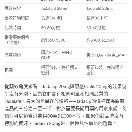
有效成分
Tadalafil 20mg
Tadalafil 20mg
藥效持續時間
長達36小時
長達36小時
起效時間
30-60分鐘
30-60分鐘
香港藥房價格
約$350-$500
約$900-$1,500
（10粒）
印度FDA、WHO
品質認證
美國FDA、歐盟EMA
GMP
鋁箔包裝，每粒獨立
鋁箔包裝，每粒獨立
包裝
密封
密封
從藥效角度來看，Tadacip 20mg與原廠Cialis 20mg的效果幾
乎沒有分別，因為它們含有相同劑量和相同品質的
Tadalafil。最大的差異在於價格——Tadacip的價格僅為原廠
產品的三分之一至一半，對於需要長期用藥的用家來說，每
個月可以節省港幣$400至$1,000不等。如果你對品牌沒有
特別的偏好，Tadacip 20mg是一個極具性價比的選擇。