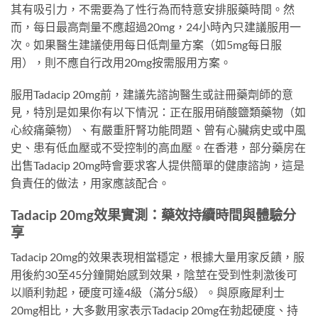
其有吸引力，不需要為了性行為而特意安排服藥時間。然
而，每日最高劑量不應超過20mg，24小時內只建議服用一
次。如果醫生建議使用每日低劑量方案（如5mg每日服
用），則不應自行改用20mg按需服用方案。
服用Tadacip 20mg前，建議先諮詢醫生或註冊藥劑師的意
見，特別是如果你有以下情況：正在服用硝酸鹽類藥物（如
心絞痛藥物）、有嚴重肝腎功能問題、曾有心臟病史或中風
史、患有低血壓或不受控制的高血壓。在香港，部分藥房在
出售Tadacip 20mg時會要求客人提供簡單的健康諮詢，這是
負責任的做法，用家應該配合。
Tadacip 20mg效果實測：藥效持續時間與體驗分
享
Tadacip 20mg的效果表現相當穩定，根據大量用家反饋，服
用後約30至45分鐘開始感到效果，陰莖在受到性刺激後可
以順利勃起，硬度可達4級（滿分5級）。與原廠犀利士
20mg相比，大多數用家表示Tadacip 20mg在勃起硬度、持