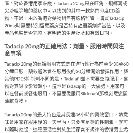
區。對於香港用家來說，Tadacip 20mg是在旺角、銅鑼灣或
尖沙咀等地的藥房中可以找到的其中一款熱門印度ED藥
物。不過，由於香港對藥物銷售有嚴格監管，購買Tadacip
20mg時需要特別留意藥房是否持有註冊藥劑師當值，以及
產品包裝是否完整、有明確的生產批號和有效日期。
Tadacip 20mg的正確用法：劑量、服用時間與注
意事項
Tadacip 20mg的建議服用方式是在進行性行為前至少30至60
分鐘口服，藥效通常會在服用後約30分鐘開始發揮作用。與
其他PDE5抑制劑不同的是，Tadalafil並不需要空腹服用，食
物對其吸收影響較小，這也是Tadacip的一大優勢。用家可
以在餐前或餐後服用，不需要像服用Sildenafil那樣刻意避開
油膩食物。
Tadacip 20mg的最大特色是其長達36小時的藥效窗口，這意
味著用家在服用後的一天半內，只要有足夠的性刺激，就可
以隨時勃起。這種靈活性對於生活節奏不規律的香港男士尤