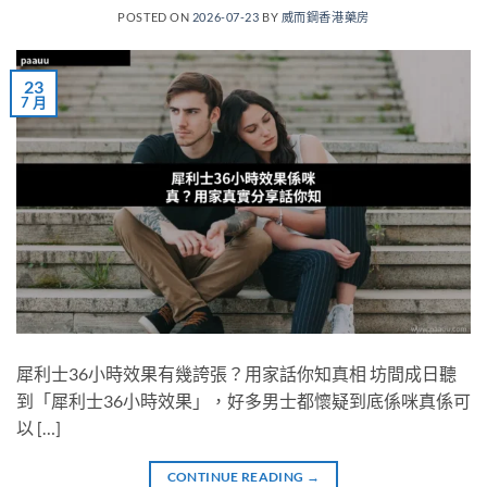
POSTED ON
2026-07-23
BY
威而鋼香港藥房
23
7 月
犀利士36小時效果有幾誇張？用家話你知真相 坊間成日聽
到「犀利士36小時效果」，好多男士都懷疑到底係咪真係可
以 […]
CONTINUE READING
→