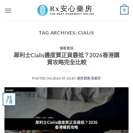
Skip
0
to
content
TAG ARCHIVES:
CIALIS
偉哥資訊
犀利士Cialis邊度買正貨最抵？2026香港購
買攻略完全比較
POSTED ON
2026-07-25
BY
威而鋼香港藥房
25
7 月