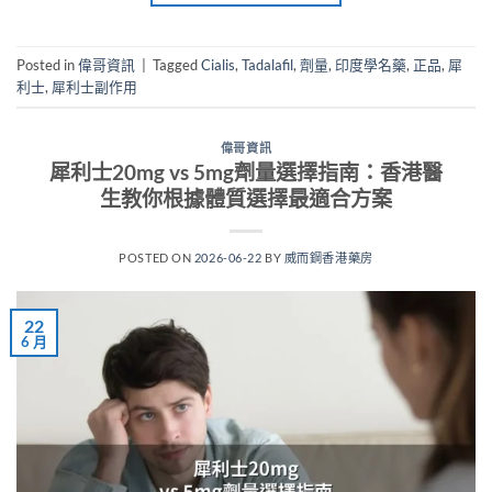
Posted in
偉哥資訊
|
Tagged
Cialis
,
Tadalafil
,
劑量
,
印度學名藥
,
正品
,
犀
利士
,
犀利士副作用
偉哥資訊
犀利士20mg vs 5mg劑量選擇指南：香港醫
生教你根據體質選擇最適合方案
POSTED ON
2026-06-22
BY
威而鋼香港藥房
22
6 月