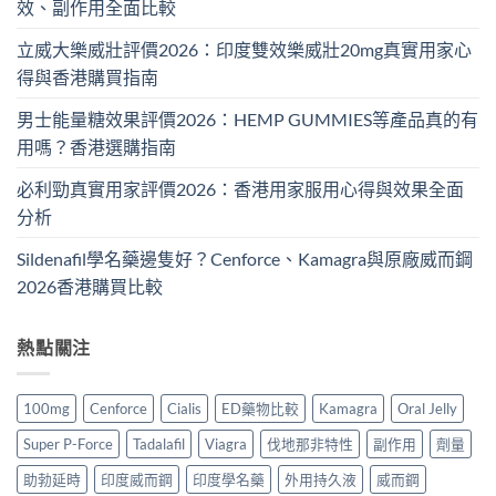
效、副作用全面比較
立威大樂威壯評價2026：印度雙效樂威壯20mg真實用家心
得與香港購買指南
男士能量糖效果評價2026：HEMP GUMMIES等產品真的有
用嗎？香港選購指南
必利勁真實用家評價2026：香港用家服用心得與效果全面
分析
Sildenafil學名藥邊隻好？Cenforce、Kamagra與原廠威而鋼
2026香港購買比較
熱點關注
100mg
Cenforce
Cialis
ED藥物比較
Kamagra
Oral Jelly
Super P-Force
Tadalafil
Viagra
伐地那非特性
副作用
劑量
助勃延時
印度威而鋼
印度學名藥
外用持久液
威而鋼