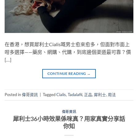
在香港，想買犀利士Cialis嘅男士愈來愈多，但面對市面上
咁多選擇——藥房、網購、代購，到底邊個渠道最可靠？價
[…]
CONTINUE READING
→
Posted in
偉哥資訊
|
Tagged
Cialis
,
Tadalafil
,
正品
,
犀利士
,
用法
偉哥資訊
犀利士36小時效果係咪真？用家真實分享話
你知