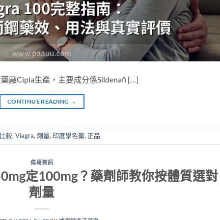
度藥廠Cipla生產，主要成分係Sildenafi […]
CONTINUE READING
→
物比較
,
Viagra
,
劑量
,
印度學名藥
,
正品
偉哥資訊
0mg定100mg？藥劑師教你按體質選對
劑量