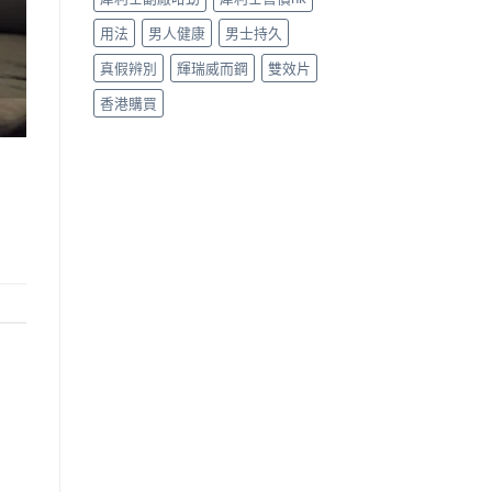
用法
男人健康
男士持久
真假辨別
輝瑞威而鋼
雙效片
香港購買