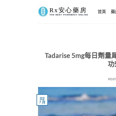
Skip
to
首頁
藥
content
Tadarise 5mg每日
功
POS
02
7 月