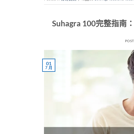
Suhagra 100完
POS
01
7 月