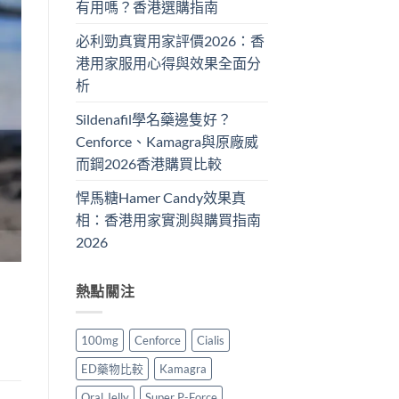
有用嗎？香港選購指南
必利勁真實用家評價2026：香
港用家服用心得與效果全面分
析
Sildenafil學名藥邊隻好？
Cenforce、Kamagra與原廠威
而鋼2026香港購買比較
悍馬糖Hamer Candy效果真
相：香港用家實測與購買指南
2026
熱點關注
100mg
Cenforce
Cialis
ED藥物比較
Kamagra
Oral Jelly
Super P-Force