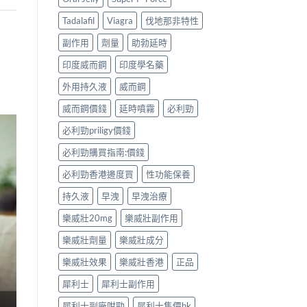
Tadalafil
Viagra
伐地那非特性
副作用
劑量
助勃延時
印度威而鋼
印度學名藥
外用持久液
威而鋼
威而鋼價錢
延時噴霧
必利勁
必利勁priligy價錢
必利勁購買指南:價錢
必利勁香港邊度買
性功能保養
持久液
早洩
早洩治療
樂威壯20mg
樂威壯副作用
樂威壯劑量
樂威壯成分
樂威壯效果
樂威壯香港
正品
犀利士
犀利士副作用
犀利士副廠咁勁
犀利士售價hk