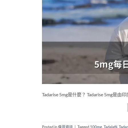
Tadarise 5mg是什麼？ Tadarise 5
Posted in
偉哥資訊
|
Tagged
100mg
,
Tadalafil
,
Tadar