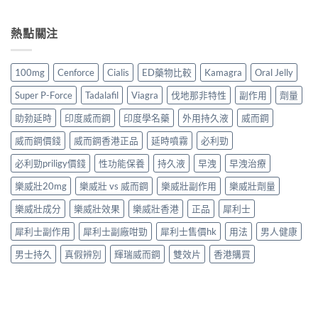
熱點關注
100mg
Cenforce
Cialis
ED藥物比較
Kamagra
Oral Jelly
Super P-Force
Tadalafil
Viagra
伐地那非特性
副作用
劑量
助勃延時
印度威而鋼
印度學名藥
外用持久液
威而鋼
威而鋼價錢
威而鋼香港正品
延時噴霧
必利勁
必利勁priligy價錢
性功能保養
持久液
早洩
早洩治療
樂威壯20mg
樂威壯 vs 威而鋼
樂威壯副作用
樂威壯劑量
樂威壯成分
樂威壯效果
樂威壯香港
正品
犀利士
犀利士副作用
犀利士副廠咁勁
犀利士售價hk
用法
男人健康
男士持久
真假辨別
輝瑞威而鋼
雙效片
香港購買