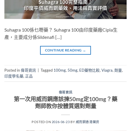
Suhagra 100係乜嘢藥？ Suhagra 100由印度藥廠Cipla生
產，主要成分係Sildenafi […]
CONTINUE READING
→
Posted in
偉哥資訊
|
Tagged
100mg
,
50mg
,
ED藥物比較
,
Viagra
,
劑量
,
印度學名藥
,
正品
偉哥資訊
第一次用威而鋼應該揀50mg定100mg？藥
劑師教你按體質選對劑量
POSTED ON
2026-06-23
BY
威而鋼香港藥房