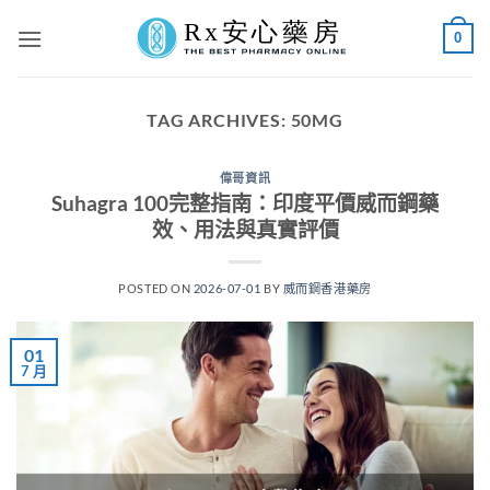
Skip
0
to
content
TAG ARCHIVES:
50MG
偉哥資訊
Suhagra 100完整指南：印度平價威而鋼藥
效、用法與真實評價
POSTED ON
2026-07-01
BY
威而鋼香港藥房
01
7 月