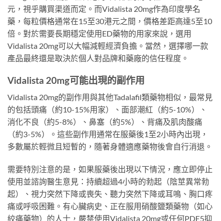
元，視乎購買渠道而定。而Vidalista 20mg作為印度學名
藥，每粒價格通常在15至30港元之間，價格差距高達5至10
倍。對於需要長期穩定使用ED藥物的用家來說，選用
Vidalista 20mg可以大幅減輕經濟負擔。當然，選擇哪一款
產品最終還是取決於個人對品牌和藥廠的信任程度。
Vidalista 20mg可能出現的副作用
Vidalista 20mg的副作用與其他Tadalafil類藥物相似，最常見
的包括頭痛（約10-15%用家）、面部潮紅（約5-10%）、
消化不良（約5-8%）、鼻塞（約5%）、背痛及肌肉酸痛
（約3-5%）。這些副作用通常在服藥後1至2小時內出現，
多數屬於輕微且短暫的，隨著身體適應藥物後會自行消退。
需要特別注意的是，如果服藥後出現以下情況，應立即停止
使用並諮詢醫生意見：持續超過4小時的勃起（陰莖異常勃
起）、視力突然下降或喪失、聽力突然下降或耳鳴、胸口疼
痛或呼吸困難。有心臟病史、正在服用硝酸鹽類藥物（如心
絞痛藥物）的人士，嚴禁使用Vidalista 20mg或任何PDE5抑