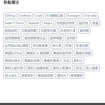
熱點關注
100mg
Cenforce
Cialis
ED藥物比較
Kamagra
Oral Jelly
Super P-Force
Tadalafil
Viagra
伐地那非特性
副作用
劑量
助勃延時
印度威而鋼
印度學名藥
外用持久液
威而鋼
威而鋼價錢
威而鋼香港正品
延時噴霧
必利勁
必利勁priligy價錢
性功能保養
持久液
早洩
早洩治療
樂威壯20mg
樂威壯 vs 威而鋼
樂威壯副作用
樂威壯劑量
樂威壯成分
樂威壯效果
樂威壯香港
正品
犀利士
犀利士副作用
犀利士副廠咁勁
犀利士售價hk
用法
男人健康
男士持久
真假辨別
輝瑞威而鋼
雙效片
香港購買