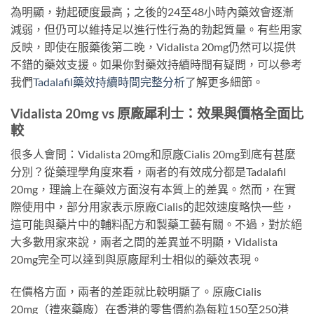
為明顯，勃起硬度最高；之後的24至48小時內藥效會逐漸
減弱，但仍可以維持足以進行性行為的勃起質量。有些用家
反映，即使在服藥後第二晚，Vidalista 20mg仍然可以提供
不錯的藥效支援。如果你對藥效持續時間有疑問，可以參考
我們
Tadalafil藥效持續時間完整分析
了解更多細節。
Vidalista 20mg vs 原廠犀利士：效果與價格全面比
較
很多人會問：Vidalista 20mg和原廠Cialis 20mg到底有甚麼
分別？從藥理學角度來看，兩者的有效成分都是Tadalafil
20mg，理論上在藥效方面沒有本質上的差異。然而，在實
際使用中，部分用家表示原廠Cialis的起效速度略快一些，
這可能與藥片中的輔料配方和製藥工藝有關。不過，對於絕
大多數用家來說，兩者之間的差異並不明顯，Vidalista
20mg完全可以達到與原廠犀利士相似的藥效表現。
在價格方面，兩者的差距就比較明顯了。原廠Cialis
20mg（禮來藥廠）在香港的零售價約為每粒150至250港