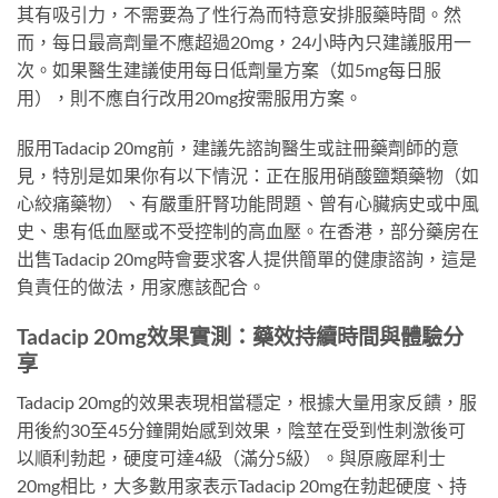
其有吸引力，不需要為了性行為而特意安排服藥時間。然
而，每日最高劑量不應超過20mg，24小時內只建議服用一
次。如果醫生建議使用每日低劑量方案（如5mg每日服
用），則不應自行改用20mg按需服用方案。
服用Tadacip 20mg前，建議先諮詢醫生或註冊藥劑師的意
見，特別是如果你有以下情況：正在服用硝酸鹽類藥物（如
心絞痛藥物）、有嚴重肝腎功能問題、曾有心臟病史或中風
史、患有低血壓或不受控制的高血壓。在香港，部分藥房在
出售Tadacip 20mg時會要求客人提供簡單的健康諮詢，這是
負責任的做法，用家應該配合。
Tadacip 20mg效果實測：藥效持續時間與體驗分
享
Tadacip 20mg的效果表現相當穩定，根據大量用家反饋，服
用後約30至45分鐘開始感到效果，陰莖在受到性刺激後可
以順利勃起，硬度可達4級（滿分5級）。與原廠犀利士
20mg相比，大多數用家表示Tadacip 20mg在勃起硬度、持