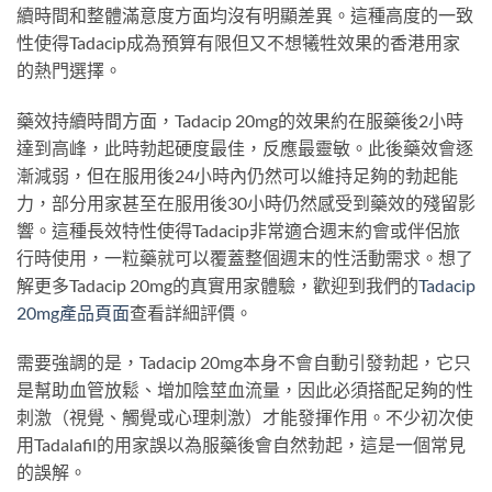
續時間和整體滿意度方面均沒有明顯差異。這種高度的一致
性使得Tadacip成為預算有限但又不想犧牲效果的香港用家
的熱門選擇。
藥效持續時間方面，Tadacip 20mg的效果約在服藥後2小時
達到高峰，此時勃起硬度最佳，反應最靈敏。此後藥效會逐
漸減弱，但在服用後24小時內仍然可以維持足夠的勃起能
力，部分用家甚至在服用後30小時仍然感受到藥效的殘留影
響。這種長效特性使得Tadacip非常適合週末約會或伴侶旅
行時使用，一粒藥就可以覆蓋整個週末的性活動需求。想了
解更多Tadacip 20mg的真實用家體驗，歡迎到我們的
Tadacip
20mg產品頁面
查看詳細評價。
需要強調的是，Tadacip 20mg本身不會自動引發勃起，它只
是幫助血管放鬆、增加陰莖血流量，因此必須搭配足夠的性
刺激（視覺、觸覺或心理刺激）才能發揮作用。不少初次使
用Tadalafil的用家誤以為服藥後會自然勃起，這是一個常見
的誤解。