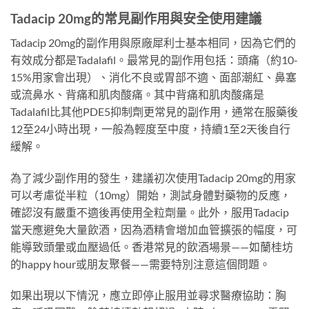
Tadacip 20mg的常見副作用與安全使用建議
Tadacip 20mg的副作用與原廠犀利士基本相同，因為它們的
有效成分都是Tadalafil。最常見的副作用包括：頭痛（約10-
15%用家會出現）、消化不良或胃部不適、面部潮紅、鼻塞
或流鼻水、背痛和肌肉酸痛。其中背痛和肌肉酸痛是
Tadalafil比其他PDE5抑制劑更常見的副作用，通常在服藥後
12至24小時出現，一般為輕度至中度，持續1至2天後自行
緩解。
為了減少副作用的發生，建議初次使用Tadacip 20mg的用家
可以考慮從半粒（10mg）開始，測試身體對藥物的反應，
確認沒有嚴重不適後再使用全粒劑量。此外，服用Tadacip
當天應避免大量飲酒，因為酒精會增加血管擴張的幅度，可
能導致頭暈或血壓過低。香港常見的飲酒場景——如蘭桂坊
的happy hour或朋友聚餐——需要特別注意這個問題。
如果出現以下情況，應立即停止服用並尋求醫療協助：胸