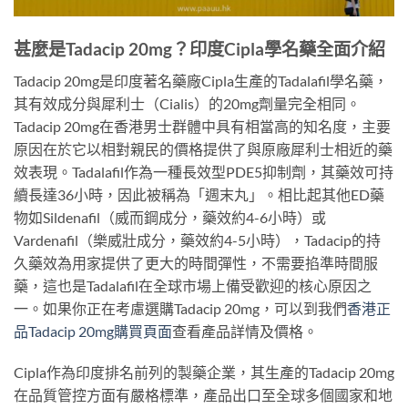
甚麼是Tadacip 20mg？印度Cipla學名藥全面介紹
Tadacip 20mg是印度著名藥廠Cipla生產的Tadalafil學名藥，
其有效成分與犀利士（Cialis）的20mg劑量完全相同。
Tadacip 20mg在香港男士群體中具有相當高的知名度，主要
原因在於它以相對親民的價格提供了與原廠犀利士相近的藥
效表現。Tadalafil作為一種長效型PDE5抑制劑，其藥效可持
續長達36小時，因此被稱為「週末丸」。相比起其他ED藥
物如Sildenafil（威而鋼成分，藥效約4-6小時）或
Vardenafil（樂威壯成分，藥效約4-5小時），Tadacip的持
久藥效為用家提供了更大的時間彈性，不需要掐準時間服
藥，這也是Tadalafil在全球市場上備受歡迎的核心原因之
一。如果你正在考慮選購Tadacip 20mg，可以到我們
香港正
品Tadacip 20mg購買頁面
查看產品詳情及價格。
Cipla作為印度排名前列的製藥企業，其生產的Tadacip 20mg
在品質管控方面有嚴格標準，產品出口至全球多個國家和地