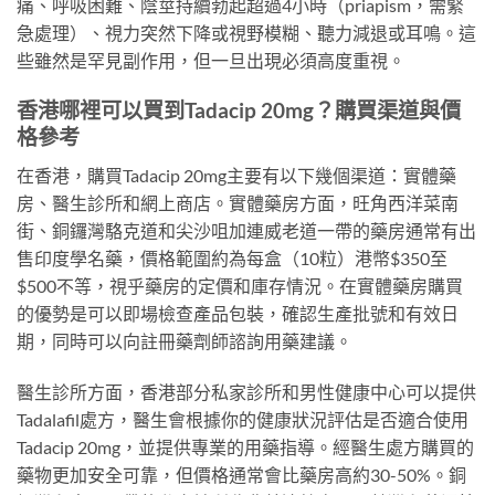
痛、呼吸困難、陰莖持續勃起超過4小時（priapism，需緊
急處理）、視力突然下降或視野模糊、聽力減退或耳鳴。這
些雖然是罕見副作用，但一旦出現必須高度重視。
香港哪裡可以買到Tadacip 20mg？購買渠道與價
格參考
在香港，購買Tadacip 20mg主要有以下幾個渠道：實體藥
房、醫生診所和網上商店。實體藥房方面，旺角西洋菜南
街、銅鑼灣駱克道和尖沙咀加連威老道一帶的藥房通常有出
售印度學名藥，價格範圍約為每盒（10粒）港幣$350至
$500不等，視乎藥房的定價和庫存情況。在實體藥房購買
的優勢是可以即場檢查產品包裝，確認生產批號和有效日
期，同時可以向註冊藥劑師諮詢用藥建議。
醫生診所方面，香港部分私家診所和男性健康中心可以提供
Tadalafil處方，醫生會根據你的健康狀況評估是否適合使用
Tadacip 20mg，並提供專業的用藥指導。經醫生處方購買的
藥物更加安全可靠，但價格通常會比藥房高約30-50%。銅