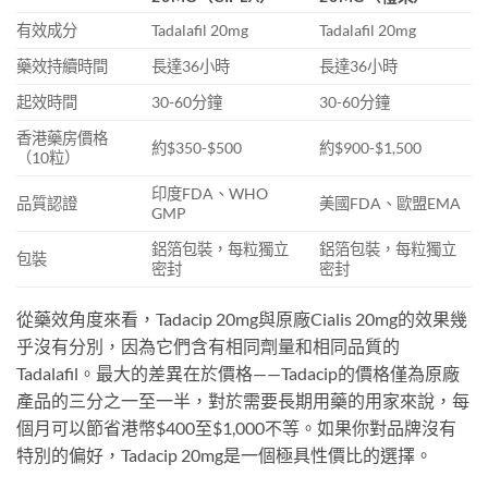
有效成分
Tadalafil 20mg
Tadalafil 20mg
藥效持續時間
長達36小時
長達36小時
起效時間
30-60分鐘
30-60分鐘
香港藥房價格
約$350-$500
約$900-$1,500
（10粒）
印度FDA、WHO
品質認證
美國FDA、歐盟EMA
GMP
鋁箔包裝，每粒獨立
鋁箔包裝，每粒獨立
包裝
密封
密封
從藥效角度來看，Tadacip 20mg與原廠Cialis 20mg的效果幾
乎沒有分別，因為它們含有相同劑量和相同品質的
Tadalafil。最大的差異在於價格——Tadacip的價格僅為原廠
產品的三分之一至一半，對於需要長期用藥的用家來說，每
個月可以節省港幣$400至$1,000不等。如果你對品牌沒有
特別的偏好，Tadacip 20mg是一個極具性價比的選擇。