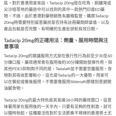
區。對於香港用家來說，Tadacip 20mg是在旺角、銅鑼灣或
尖沙咀等地的藥房中可以找到的其中一款熱門印度ED藥
物。不過，由於香港對藥物銷售有嚴格監管，購買Tadacip
20mg時需要特別留意藥房是否持有註冊藥劑師當值，以及
產品包裝是否完整、有明確的生產批號和有效日期。
Tadacip 20mg的正確用法：劑量、服用時間與注
意事項
Tadacip 20mg的建議服用方式是在進行性行為前至少30至60
分鐘口服，藥效通常會在服用後約30分鐘開始發揮作用。與
其他PDE5抑制劑不同的是，Tadalafil並不需要空腹服用，食
物對其吸收影響較小，這也是Tadacip的一大優勢。用家可
以在餐前或餐後服用，不需要像服用Sildenafil那樣刻意避開
油膩食物。
Tadacip 20mg的最大特色是其長達36小時的藥效窗口，這意
味著用家在服用後的一天半內，只要有足夠的性刺激，就可
以隨時勃起。這種靈活性對於生活節奏不規律的香港男士尤