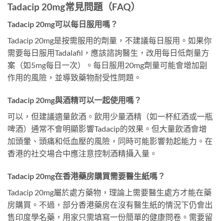
Tadacip 20mg常見問題（FAQ）
Tadacip 20mg可以每日服用嗎？
Tadacip 20mg是按需服用的劑量，不建議每日服用。如果你
需要每日服用Tadalafil，應該諮詢醫生，改用每日低劑量方
案（如5mg每日一次）。每日服用20mg劑量可能會增加副
作用的風險，並導致藥物耐受性問題。
Tadacip 20mg與酒精可以一起使用嗎？
可以，但建議適量飲酒。飲用少量酒精（如一杯紅酒或一瓶
啤酒）通常不會明顯影響Tadacip的效果。但大量飲酒會增
加頭暈、頭痛和低血壓的風險，同時可能影響勃起能力。在
香港的社交場合中應注意控制酒精攝入量。
Tadacip 20mg在香港藥房購買需要醫生紙嗎？
Tadacip 20mg屬於處方藥物，理論上需要醫生處方才能在藥
房購買。不過，部分香港藥房在沒有醫生紙的情況下仍會出
售印度學名藥，用家只需填寫一份簡單的健康問卷。需要留