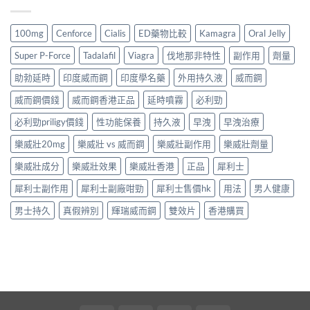
100mg
Cenforce
Cialis
ED藥物比較
Kamagra
Oral Jelly
Super P-Force
Tadalafil
Viagra
伐地那非特性
副作用
劑量
助勃延時
印度威而鋼
印度學名藥
外用持久液
威而鋼
威而鋼價錢
威而鋼香港正品
延時噴霧
必利勁
必利勁priligy價錢
性功能保養
持久液
早洩
早洩治療
樂威壯20mg
樂威壯 vs 威而鋼
樂威壯副作用
樂威壯劑量
樂威壯成分
樂威壯效果
樂威壯香港
正品
犀利士
犀利士副作用
犀利士副廠咁勁
犀利士售價hk
用法
男人健康
男士持久
真假辨別
輝瑞威而鋼
雙效片
香港購買