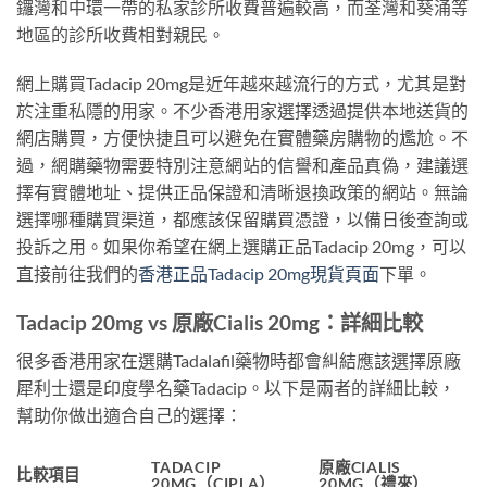
鑼灣和中環一帶的私家診所收費普遍較高，而荃灣和葵涌等
地區的診所收費相對親民。
網上購買Tadacip 20mg是近年越來越流行的方式，尤其是對
於注重私隱的用家。不少香港用家選擇透過提供本地送貨的
網店購買，方便快捷且可以避免在實體藥房購物的尷尬。不
過，網購藥物需要特別注意網站的信譽和產品真偽，建議選
擇有實體地址、提供正品保證和清晰退換政策的網站。無論
選擇哪種購買渠道，都應該保留購買憑證，以備日後查詢或
投訴之用。如果你希望在網上選購正品Tadacip 20mg，可以
直接前往我們的
香港正品Tadacip 20mg現貨頁面
下單。
Tadacip 20mg vs 原廠Cialis 20mg：詳細比較
很多香港用家在選購Tadalafil藥物時都會糾結應該選擇原廠
犀利士還是印度學名藥Tadacip。以下是兩者的詳細比較，
幫助你做出適合自己的選擇：
TADACIP
原廠CIALIS
比較項目
20MG（CIPLA）
20MG（禮來）