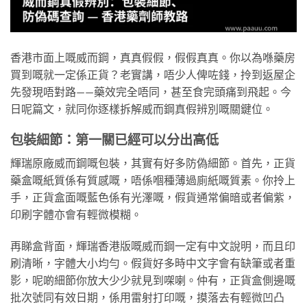
香港市面上嘅威而鋼，真真假假，假假真真。你以為喺藥房
買到嘅就一定係正貨？老實講，唔少人俾咗錢，拎到返屋企
先發現唔對路——藥效完全唔同，甚至食完頭痛到飛起。今
日呢篇文，就同你逐樣拆解威而鋼真假辨別嘅關鍵位。
包裝細節：第一關已經可以分出高低
輝瑞原廠威而鋼嘅包裝，其實有好多防偽細節。首先，正貨
藥盒嘅紙質係有質感嘅，唔係嗰種薄過廁紙嘅質素。你拎上
手，正貨盒面嘅藍色係有光澤嘅，假貨通常偏暗或者偏紫，
印刷字體亦會有輕微模糊。
再睇盒背面，輝瑞香港版嘅威而鋼一定有中文說明，而且印
刷清晰，字體大小均勻。假貨好多時中文字會有缺筆或者重
影，呢啲細節你放大少少就見到㗎喇。仲有，正貨盒側邊嘅
批次號同有效日期，係用雷射打印嘅，摸落去有輕微凹凸