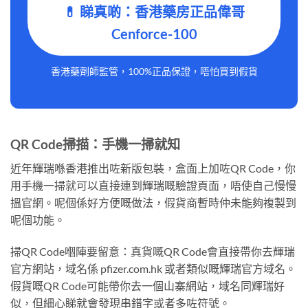
💊 睇真啲：香港藥房正品偉哥
Cenforce-100
香港藥劑師監管，100%正品保證，唔怕買到假貨
QR Code掃描：手機一掃就知
近年輝瑞喺香港推出咗新版包裝，盒面上加咗QR Code，你
用手機一掃就可以直接連到輝瑞嘅驗證頁面，唔使自己慢慢
搵官網。呢個係好方便嘅做法，假貨商暫時仲未能夠複製到
呢個功能。
掃QR Code嗰陣要留意：真貨嘅QR Code會直接帶你去輝瑞
官方網站，域名係 pfizer.com.hk 或者類似嘅輝瑞官方域名。
假貨嘅QR Code可能帶你去一個山寨網站，域名同輝瑞好
似，但細心睇就會發現串錯字或者多咗符號。