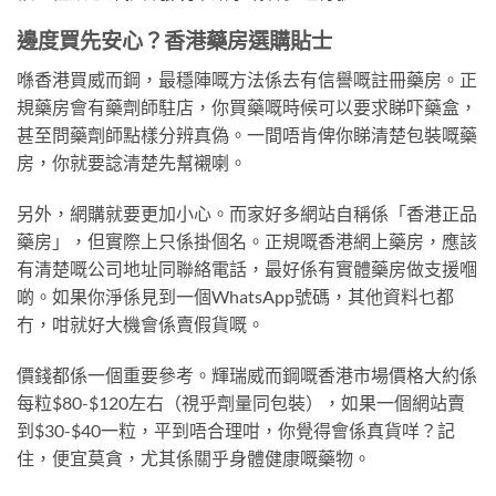
邊度買先安心？香港藥房選購貼士
喺香港買威而鋼，最穩陣嘅方法係去有信譽嘅註冊藥房。正
規藥房會有藥劑師駐店，你買藥嘅時候可以要求睇吓藥盒，
甚至問藥劑師點樣分辨真偽。一間唔肯俾你睇清楚包裝嘅藥
房，你就要諗清楚先幫襯喇。
另外，網購就要更加小心。而家好多網站自稱係「香港正品
藥房」，但實際上只係掛個名。正規嘅香港網上藥房，應該
有清楚嘅公司地址同聯絡電話，最好係有實體藥房做支援嗰
啲。如果你淨係見到一個WhatsApp號碼，其他資料乜都
冇，咁就好大機會係賣假貨嘅。
價錢都係一個重要參考。輝瑞威而鋼嘅香港市場價格大約係
每粒$80-$120左右（視乎劑量同包裝），如果一個網站賣
到$30-$40一粒，平到唔合理咁，你覺得會係真貨咩？記
住，便宜莫貪，尤其係關乎身體健康嘅藥物。