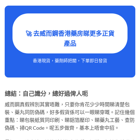
🚀 去威而鋼香港藥房睇更多正貨
產品
香港現貨，藥劑師把關，下單即日發貨
總結：自己識分，總好過俾人呃
威而鋼真假辨別其實唔難，只要你肯花少少時間睇清楚包
裝、藥丸同防偽碼，好多假貨係可以一眼睇穿嘅。記住幾個
重點：睇包裝紙質同印刷、睇鋁箔壓印、睇藥丸工藝、查防
偽碼、掃QR Code。呢五步做齊，基本上唔會中招。