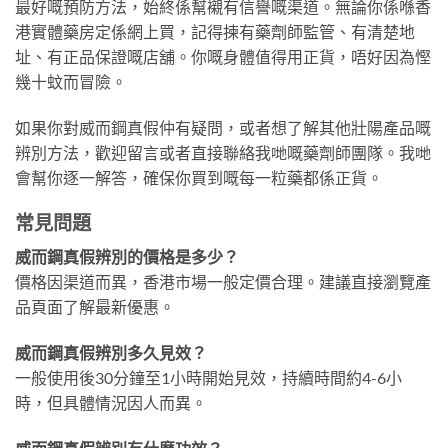
最好嘅預防方法，始終係幫襯有信譽嘅渠道。無論你係喺香
港實體藥房定係網上買，記得揀有藥劑師監管、有清楚地
址、有正品保證嘅店舖。你嘅身體值得用正貨，唔好因為慳
幾十蚊而冒險。
如果你對威而鋼真假仲有疑問，或者想了解其他壯陽產品嘅
辨別方法，歡迎留言或者直接聯絡我哋嘅藥劑師團隊。我哋
會幫你逐一解答，確保你買到嘅每一粒藥都係正貨。
常見問題
威而鋼真假辨別的價格是多少？
價格因渠道而異，香港市場一般定價合理。建議直接瀏覽產
品頁面了解最新優惠。
威而鋼真假辨別多久見效？
一般使用後30分鐘至1小時開始見效，持續時間約4-6小
時，但具體情況因人而異。