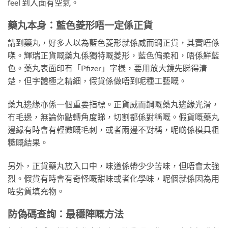
feel 到入面有空氣。
藥丸本身：藍色菱形唔一定係正貨
講到藥丸，好多人以為藍色菱形就係威而鋼正貨，其實唔係
㗎。輝瑞正貨嘅藥丸係獨特嘅菱形，藍色偏柔和，唔係鮮藍
色。藥丸表面印有「Pfizer」字樣，要用放大鏡先睇得清
楚，但字體極之精細，假貨係做唔到呢種工藝嘅。
藥丸邊緣亦係一個重要指標。正貨威而鋼嘅藥丸邊緣光滑，
冇毛邊，無論你點轉角度睇，切割都係對稱嘅。假貨嘅藥丸
邊緣有時會有輕微嘅毛刺，或者兩邊不對稱，呢啲係模具粗
糙嘅結果。
另外，正貨藥丸放入口中，味道係帶少少苦味，但唔會太強
烈。假貨有時會有奇怪嘅甜味或者化學味，呢個就係因為用
咗劣質填充物。
防偽碼查詢：最穩陣嘅方法