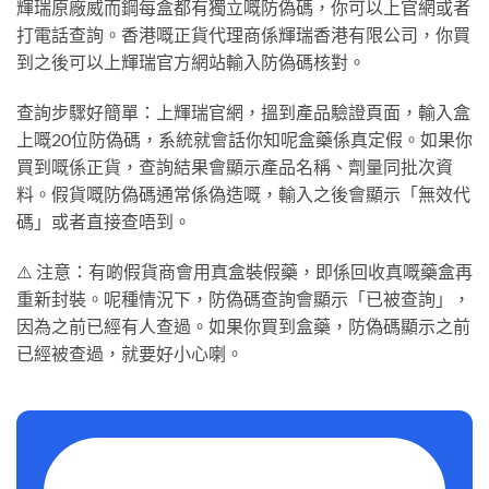
輝瑞原廠威而鋼每盒都有獨立嘅防偽碼，你可以上官網或者
打電話查詢。香港嘅正貨代理商係輝瑞香港有限公司，你買
到之後可以上輝瑞官方網站輸入防偽碼核對。
查詢步驟好簡單：上輝瑞官網，搵到產品驗證頁面，輸入盒
上嘅20位防偽碼，系統就會話你知呢盒藥係真定假。如果你
買到嘅係正貨，查詢結果會顯示產品名稱、劑量同批次資
料。假貨嘅防偽碼通常係偽造嘅，輸入之後會顯示「無效代
碼」或者直接查唔到。
⚠️ 注意：有啲假貨商會用真盒裝假藥，即係回收真嘅藥盒再
重新封裝。呢種情況下，防偽碼查詢會顯示「已被查詢」，
因為之前已經有人查過。如果你買到盒藥，防偽碼顯示之前
已經被查過，就要好小心喇。