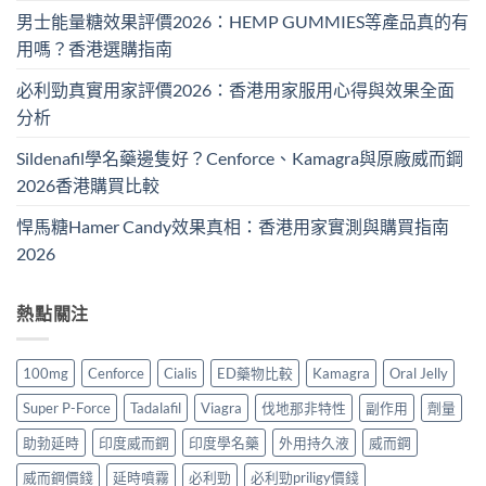
男士能量糖效果評價2026：HEMP GUMMIES等產品真的有
用嗎？香港選購指南
必利勁真實用家評價2026：香港用家服用心得與效果全面
分析
Sildenafil學名藥邊隻好？Cenforce、Kamagra與原廠威而鋼
2026香港購買比較
悍馬糖Hamer Candy效果真相：香港用家實測與購買指南
2026
熱點關注
100mg
Cenforce
Cialis
ED藥物比較
Kamagra
Oral Jelly
Super P-Force
Tadalafil
Viagra
伐地那非特性
副作用
劑量
助勃延時
印度威而鋼
印度學名藥
外用持久液
威而鋼
威而鋼價錢
延時噴霧
必利勁
必利勁priligy價錢