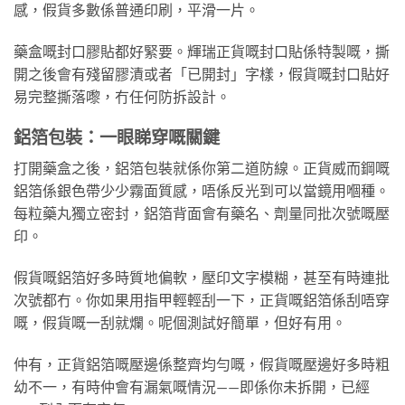
感，假貨多數係普通印刷，平滑一片。
藥盒嘅封口膠貼都好緊要。輝瑞正貨嘅封口貼係特製嘅，撕
開之後會有殘留膠漬或者「已開封」字樣，假貨嘅封口貼好
易完整撕落嚟，冇任何防拆設計。
鋁箔包裝：一眼睇穿嘅關鍵
打開藥盒之後，鋁箔包裝就係你第二道防線。正貨威而鋼嘅
鋁箔係銀色帶少少霧面質感，唔係反光到可以當鏡用嗰種。
每粒藥丸獨立密封，鋁箔背面會有藥名、劑量同批次號嘅壓
印。
假貨嘅鋁箔好多時質地偏軟，壓印文字模糊，甚至有時連批
次號都冇。你如果用指甲輕輕刮一下，正貨嘅鋁箔係刮唔穿
嘅，假貨嘅一刮就爛。呢個測試好簡單，但好有用。
仲有，正貨鋁箔嘅壓邊係整齊均勻嘅，假貨嘅壓邊好多時粗
幼不一，有時仲會有漏氣嘅情況——即係你未拆開，已經