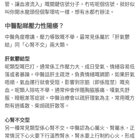
管、讓血液流入」嘅關鍵信號分子。冇咗呢個信號，就好似
叫你開水龍頭但個掣壞咗一樣，想有水都冇辦法。
中醫點睇壓力性陽痿？
中醫角度嚟講，壓力導致嘅不舉，最常見係屬於「肝氣鬱
結」同「心腎不交」兩大類。
肝氣鬱結型
呢類型嘅巴打，通常係工作壓力大、成日受氣、情緒容易低
落或者暴躁。中醫話肝主疏泄，負責情緒嘅調節，如果肝氣
唔順，氣血運行就會受阻，影響到宗筋（即係陰莖）嘅充
血。呢類人除咗不舉，通常仲會伴隨胸脇脹痛、嘆氣先舒
服、睡眠差等症狀。中醫治療會以疏肝理氣為主，常用嘅方
劑有逍遙散、柴胡疏肝散等。
心腎不交型
另一種常見類型係心腎不交。中醫認為心屬火、腎屬水，正
常情況下心火要下行溫煦腎水，腎水要上行制約心火，形成