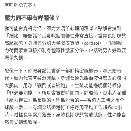
有咩解決方案。
壓力同不舉有咩關係？
你可能會覺得奇怪，壓力大唔係心理問題咩？點解會搞到
「細佬」唔聽話？其實呢個關聯性非常直接。當你長期處於
高壓狀態，身體會分泌大量嘅皮質醇（cortisol），呢種壓
力荷爾蒙會直接抑制身體嘅性激素分泌，包括對男人好重要
嘅睪丸酮。
想像一下，你嘅身體其實係一部好精密嘅機器。喺原始時
代，壓力代表有猛獸襲擊，身體會優先將血液供應去心臟同
大肌肉，用嚟「戰鬥或者逃跑」。生殖功能喺呢個時候係
「非必要功能」，所以會被暫時關閉。問題係，香港人呢種
「壓力模式」係長期的，唔係短暫的——香港人工時之長全
球數一數二，有調查話香港打工仔每周平均工作超過50小
時。咁樣長年累月落去，身體長期處於警戒狀態，性功能自
然會受到影響囉。