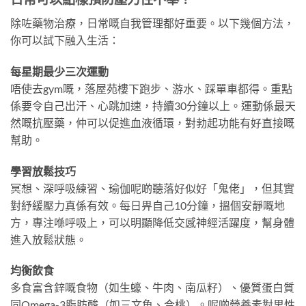
除咗藥物治療，日常嘅自我管理都好重要。以下幾個方法，
你可以試下融入生活：
每星期最少三次運動
唔使去gym嘅，落屋苑樓下跑步、游水、踩單車都得。重點
係要令自己出汗、心跳加速，持續30分鐘以上。運動係最天
然嘅抗壓藥，仲可以促進血液循環，對勃起功能有好直接嘅
幫助。
學習放鬆技巧
冥想、深呼吸練習、瑜伽呢啲聽落好似好「鬼佬」，但其實
對紓緩壓力真係有效。每日畀自己10分鐘，搵個安靜嘅地
方，專注喺呼吸上，可以明顯降低交感神經活躍度，幫身體
進入放鬆狀態。
均衡飲食
多食富含鋅嘅食物（如生蠔、牛肉、南瓜籽）、優質蛋白質
同Omega-3脂肪酸（如三文魚、合桃）。呢啲營養素對男性