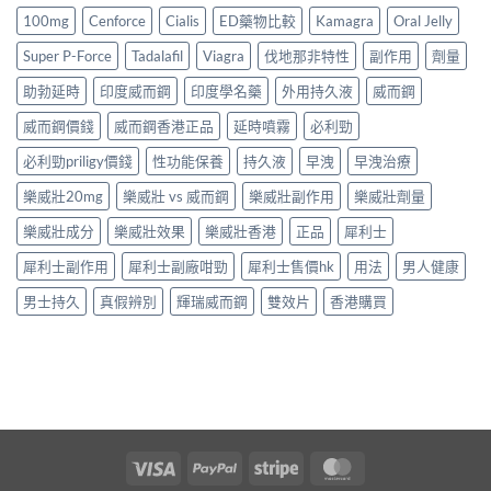
100mg
Cenforce
Cialis
ED藥物比較
Kamagra
Oral Jelly
Super P-Force
Tadalafil
Viagra
伐地那非特性
副作用
劑量
助勃延時
印度威而鋼
印度學名藥
外用持久液
威而鋼
威而鋼價錢
威而鋼香港正品
延時噴霧
必利勁
必利勁priligy價錢
性功能保養
持久液
早洩
早洩治療
樂威壯20mg
樂威壯 vs 威而鋼
樂威壯副作用
樂威壯劑量
樂威壯成分
樂威壯效果
樂威壯香港
正品
犀利士
犀利士副作用
犀利士副廠咁勁
犀利士售價hk
用法
男人健康
男士持久
真假辨別
輝瑞威而鋼
雙效片
香港購買
Visa
PayPal
Stripe
MasterCard