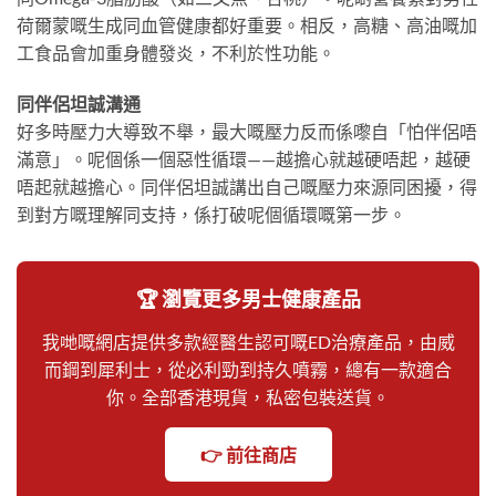
荷爾蒙嘅生成同血管健康都好重要。相反，高糖、高油嘅加
工食品會加重身體發炎，不利於性功能。
同伴侶坦誠溝通
好多時壓力大導致不舉，最大嘅壓力反而係嚟自「怕伴侶唔
滿意」。呢個係一個惡性循環——越擔心就越硬唔起，越硬
唔起就越擔心。同伴侶坦誠講出自己嘅壓力來源同困擾，得
到對方嘅理解同支持，係打破呢個循環嘅第一步。
🏆 瀏覽更多男士健康產品
我哋嘅網店提供多款經醫生認可嘅ED治療產品，由威
而鋼到犀利士，從必利勁到持久噴霧，總有一款適合
你。全部香港現貨，私密包裝送貨。
👉 前往商店