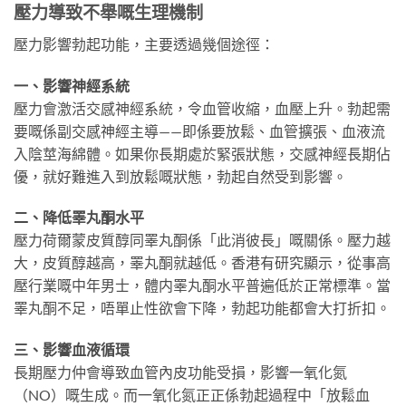
壓力導致不舉嘅生理機制
壓力影響勃起功能，主要透過幾個途徑：
一、影響神經系統
壓力會激活交感神經系統，令血管收縮，血壓上升。勃起需
要嘅係副交感神經主導——即係要放鬆、血管擴張、血液流
入陰莖海綿體。如果你長期處於緊張狀態，交感神經長期佔
優，就好難進入到放鬆嘅狀態，勃起自然受到影響。
二、降低睪丸酮水平
壓力荷爾蒙皮質醇同睪丸酮係「此消彼長」嘅關係。壓力越
大，皮質醇越高，睪丸酮就越低。香港有研究顯示，從事高
壓行業嘅中年男士，體内睪丸酮水平普遍低於正常標準。當
睪丸酮不足，唔單止性欲會下降，勃起功能都會大打折扣。
三、影響血液循環
長期壓力仲會導致血管內皮功能受損，影響一氧化氮
（NO）嘅生成。而一氧化氮正正係勃起過程中「放鬆血