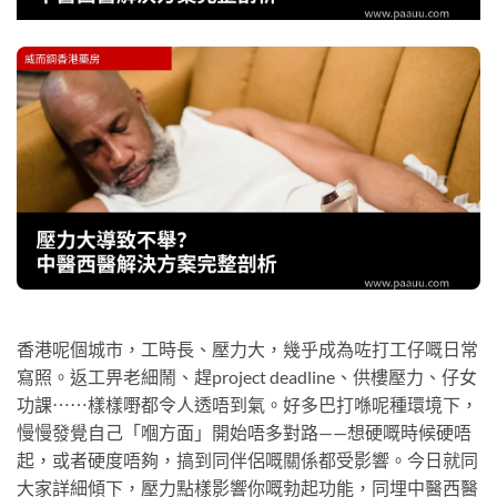
香港呢個城市，工時長、壓力大，幾乎成為咗打工仔嘅日常
寫照。返工畀老細鬧、趕project deadline、供樓壓力、仔女
功課⋯⋯樣樣嘢都令人透唔到氣。好多巴打喺呢種環境下，
慢慢發覺自己「嗰方面」開始唔多對路——想硬嘅時候硬唔
起，或者硬度唔夠，搞到同伴侶嘅關係都受影響。今日就同
大家詳細傾下，壓力點樣影響你嘅勃起功能，同埋中醫西醫