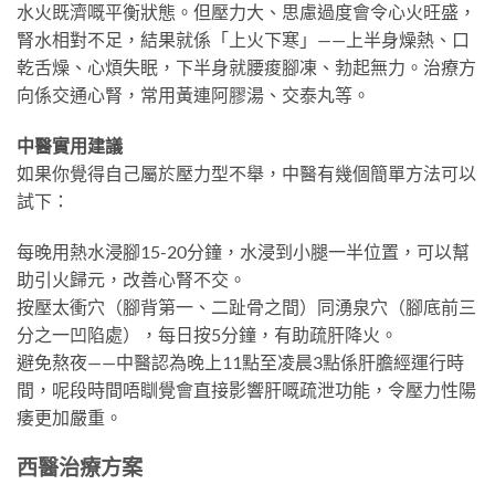
水火既濟嘅平衡狀態。但壓力大、思慮過度會令心火旺盛，
腎水相對不足，結果就係「上火下寒」——上半身燥熱、口
乾舌燥、心煩失眠，下半身就腰痠腳凍、勃起無力。治療方
向係交通心腎，常用黃連阿膠湯、交泰丸等。
中醫實用建議
如果你覺得自己屬於壓力型不舉，中醫有幾個簡單方法可以
試下：
每晚用熱水浸腳15-20分鐘，水浸到小腿一半位置，可以幫
助引火歸元，改善心腎不交。
按壓太衝穴（腳背第一、二趾骨之間）同湧泉穴（腳底前三
分之一凹陷處），每日按5分鐘，有助疏肝降火。
避免熬夜——中醫認為晚上11點至凌晨3點係肝膽經運行時
間，呢段時間唔瞓覺會直接影響肝嘅疏泄功能，令壓力性陽
痿更加嚴重。
西醫治療方案