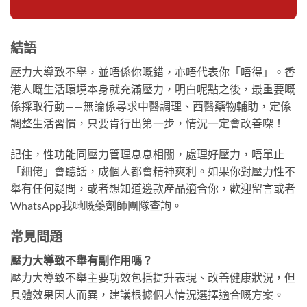
結語
壓力大導致不舉，並唔係你嘅錯，亦唔代表你「唔得」。香
港人嘅生活環境本身就充滿壓力，明白呢點之後，最重要嘅
係採取行動——無論係尋求中醫調理、西醫藥物輔助，定係
調整生活習慣，只要肯行出第一步，情況一定會改善㗎！
記住，性功能同壓力管理息息相關，處理好壓力，唔單止
「細佬」會聽話，成個人都會精神爽利。如果你對壓力性不
舉有任何疑問，或者想知道邊款產品適合你，歡迎留言或者
WhatsApp我哋嘅藥劑師團隊查詢。
常見問題
壓力大導致不舉有副作用嗎？
壓力大導致不舉主要功效包括提升表現、改善健康狀況，但
具體效果因人而異，建議根據個人情況選擇適合嘅方案。