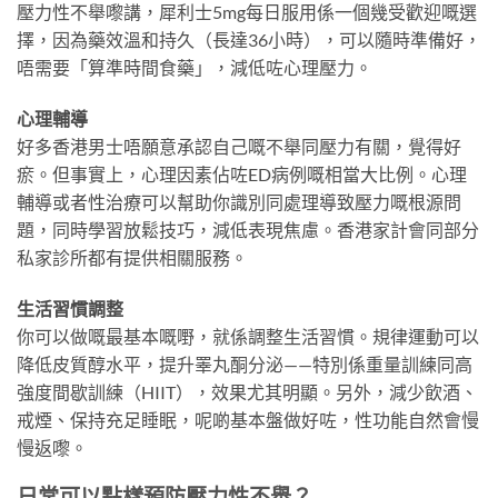
壓力性不舉嚟講，犀利士5mg每日服用係一個幾受歡迎嘅選
擇，因為藥效溫和持久（長達36小時），可以隨時準備好，
唔需要「算準時間食藥」，減低咗心理壓力。
心理輔導
好多香港男士唔願意承認自己嘅不舉同壓力有關，覺得好
瘀。但事實上，心理因素佔咗ED病例嘅相當大比例。心理
輔導或者性治療可以幫助你識別同處理導致壓力嘅根源問
題，同時學習放鬆技巧，減低表現焦慮。香港家計會同部分
私家診所都有提供相關服務。
生活習慣調整
你可以做嘅最基本嘅嘢，就係調整生活習慣。規律運動可以
降低皮質醇水平，提升睪丸酮分泌——特別係重量訓練同高
強度間歇訓練（HIIT），效果尤其明顯。另外，減少飲酒、
戒煙、保持充足睡眠，呢啲基本盤做好咗，性功能自然會慢
慢返嚟。
日常可以點樣預防壓力性不舉？