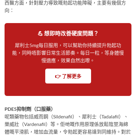
西醫方面，針對壓力導致嘅勃起功能障礙，主要有幾個方
向：
💪 想即時改善硬度問題？
犀利士5mg每日服用，可以幫助你持續提升勃起功
能，同時唔影響日常生活節奏。每日一粒，等身體慢
慢適應，效果自然出嚟。
👉 了解更多
PDE5抑制劑（口服藥）
呢類藥物包括威而鋼（Sildenafil）、犀利士（Tadalafil）、
樂威壯（Vardenafil）等。佢哋嘅作用原理係放鬆陰莖海綿
體嘅平滑肌，增加血流量，令勃起更容易達到同維持。對於