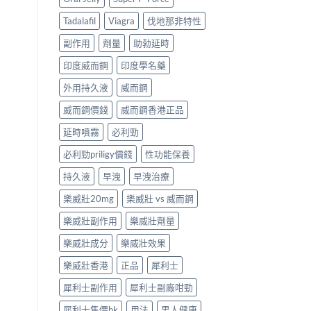
Tadalafil
Viagra
伐地那非特性
副作用
劑量
助勃延時
印度威而鋼
印度學名藥
外用持久液
威而鋼
威而鋼價錢
威而鋼香港正品
延時噴霧
必利勁
必利勁priligy價錢
性功能保養
持久液
早洩
早洩治療
樂威壯20mg
樂威壯 vs 威而鋼
樂威壯副作用
樂威壯劑量
樂威壯成分
樂威壯效果
樂威壯香港
正品
犀利士
犀利士副作用
犀利士副廠咁勁
犀利士售價hk
用法
男人健康