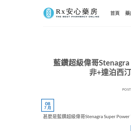
Skip
to
首頁
藥
content
藍鑽超級偉哥Stenagra
非+達泊西
POS
08
7 月
甚麼是藍鑽超級偉哥Stenagra Super Power？