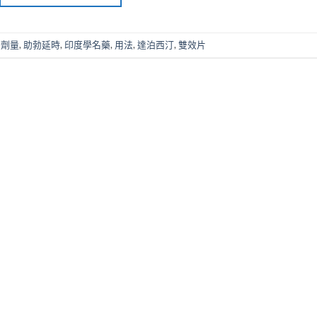
,
劑量
,
助勃延時
,
印度學名藥
,
用法
,
達泊西汀
,
雙效片