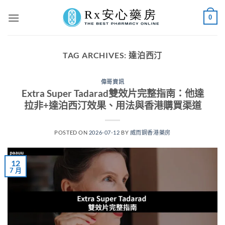
Skip
0
to
content
TAG ARCHIVES:
達泊西汀
偉哥資訊
Extra Super Tadarad雙效片完整指南：他達
拉非+達泊西汀效果、用法與香港購買渠道
POSTED ON
2026-07-12
BY
威而鋼香港藥房
12
7 月