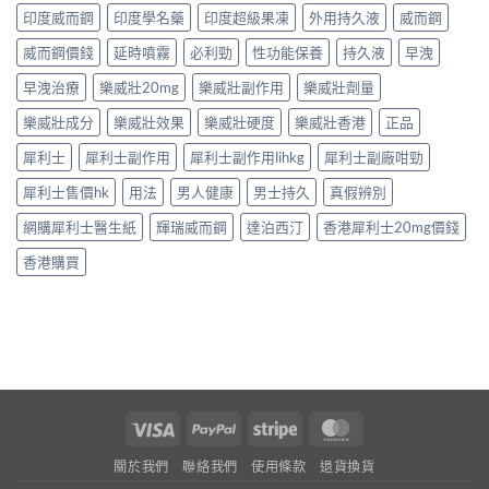
印度威而鋼
印度學名藥
印度超級果凍
外用持久液
威而鋼
威而鋼價錢
延時噴霧
必利勁
性功能保養
持久液
早洩
早洩治療
樂威壯20mg
樂威壯副作用
樂威壯劑量
樂威壯成分
樂威壯效果
樂威壯硬度
樂威壯香港
正品
犀利士
犀利士副作用
犀利士副作用lihkg
犀利士副廠咁勁
犀利士售價hk
用法
男人健康
男士持久
真假辨別
網購犀利士醫生紙
輝瑞威而鋼
達泊西汀
香港犀利士20mg價錢
香港購買
Visa
PayPal
Stripe
MasterCard
關於我們
聯絡我們
使用條款
退貨換貨