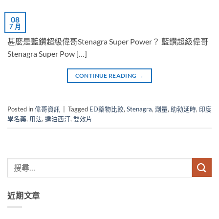
08
7 月
甚麼是藍鑽超級偉哥Stenagra Super Power？ 藍鑽超級偉哥
Stenagra Super Pow […]
CONTINUE READING
→
Posted in
偉哥資訊
|
Tagged
ED藥物比較
,
Stenagra
,
劑量
,
助勃延時
,
印度
學名藥
,
用法
,
達泊西汀
,
雙效片
近期文章