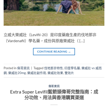
立威大樂威壯（Levifil-20）是印度藥廠生產的伐地那非
（Vardenafil）學名藥，成份與原廠樂威壯（ […]
CONTINUE READING
→
Posted in
偉哥資訊
|
Tagged
伐地那非特性
,
印度學名藥
,
樂威壯 vs 威而
鋼
,
樂威壯20mg
,
樂威壯副作用
,
樂威壯效果
,
雙效片
偉哥資訊
Extra Super Levifil藍箭頭偉哥完整指南：成
分功效、用法與香港購買渠道