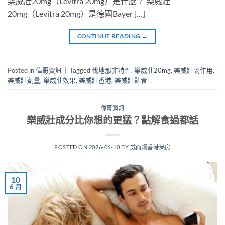
樂威壯20mg（Levitra 20mg）是什麼？ 樂威壯
20mg（Levitra 20mg）是德國Bayer […]
CONTINUE READING
→
Posted in
偉哥資訊
|
Tagged
伐地那非特性
,
樂威壯20mg
,
樂威壯副作用
,
樂威壯劑量
,
樂威壯效果
,
樂威壯香港
,
樂威壯點食
偉哥資訊
樂威壯成分比你想的更猛？點解食過都話
POSTED ON
2026-06-10
BY
威而鋼香港藥房
10
6 月