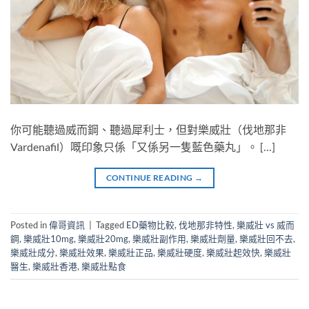
你可能聽過威而鋼、聽過犀利士，但對樂威壯（伐地那非
Vardenafil）嘅印象只係「又係另一隻藍色藥丸」。 […]
CONTINUE READING
→
Posted in
偉哥資訊
|
Tagged
ED藥物比較
,
伐地那非特性
,
樂威壯 vs 威而
鋼
,
樂威壯10mg
,
樂威壯20mg
,
樂威壯副作用
,
樂威壯劑量
,
樂威壯回不去
,
樂威壯成分
,
樂威壯效果
,
樂威壯正品
,
樂威壯硬度
,
樂威壯起效快
,
樂威壯
醫生
,
樂威壯香港
,
樂威壯點食