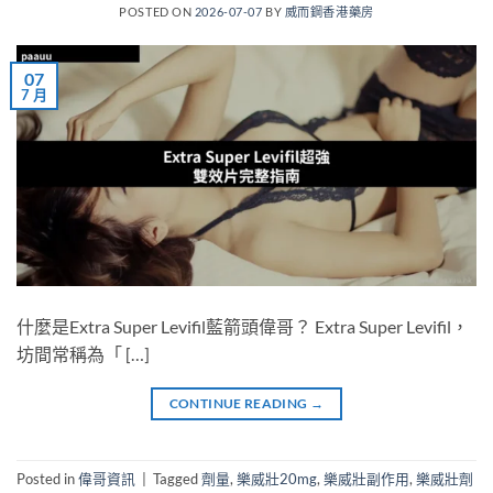
POSTED ON
2026-07-07
BY
威而鋼香港藥房
07
7 月
什麼是Extra Super Levifil藍箭頭偉哥？ Extra Super Levifil，
坊間常稱為「 […]
CONTINUE READING
→
Posted in
偉哥資訊
|
Tagged
劑量
,
樂威壯20mg
,
樂威壯副作用
,
樂威壯劑