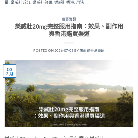
量
,
樂威壯成分
,
樂威壯效果
,
樂威壯香港
,
用法
偉哥資訊
樂威壯20mg完整服用指南：效果、副作用
與香港購買渠道
POSTED ON
2026-07-03
BY
威而鋼香港藥房
03
7 月