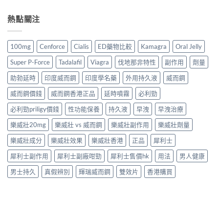
熱點關注
100mg
Cenforce
Cialis
ED藥物比較
Kamagra
Oral Jelly
Super P-Force
Tadalafil
Viagra
伐地那非特性
副作用
劑量
助勃延時
印度威而鋼
印度學名藥
外用持久液
威而鋼
威而鋼價錢
威而鋼香港正品
延時噴霧
必利勁
必利勁priligy價錢
性功能保養
持久液
早洩
早洩治療
樂威壯20mg
樂威壯 vs 威而鋼
樂威壯副作用
樂威壯劑量
樂威壯成分
樂威壯效果
樂威壯香港
正品
犀利士
犀利士副作用
犀利士副廠咁勁
犀利士售價hk
用法
男人健康
男士持久
真假辨別
輝瑞威而鋼
雙效片
香港購買