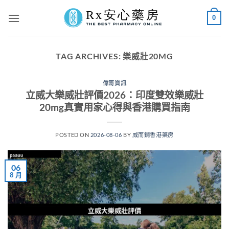
Skip
0
to
content
TAG ARCHIVES:
樂威壯20MG
偉哥資訊
立威大樂威壯評價2026：印度雙效樂威壯
20mg真實用家心得與香港購買指南
POSTED ON
2026-08-06
BY
威而鋼香港藥房
06
8 月