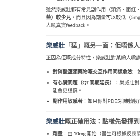
雖然樂威壯都有常見副作用（頭痛、面紅
藍）較少見
，而且因為劑量可以較低（5m
人嘅真實feedback。
樂威壯
「猛」嘅另一面：佢唔係人
正因為佢嘅成分特性，樂威壯對某啲人嚟
對硝酸鹽類藥物嘅交互作用同樣危險
：
有心臟問題（QT間期延長）
：樂威壯對
能會更謹慎。
副作用敏感者
：如果你對PDE5抑制
樂威壯
嘅正確用法：點樣先發揮到
劑量
：由
10mg
​ 開始（醫生可根據反應調