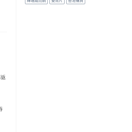
輝瑞威而鋼
雙效片
香港購買
再返
吞