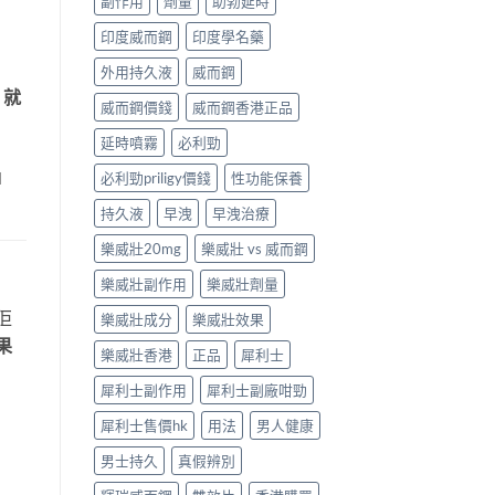
副作用
劑量
助勃延時
印度威而鋼
印度學名藥
外用持久液
威而鋼
，就
威而鋼價錢
威而鋼香港正品
延時噴霧
必利勁
」
必利勁priligy價錢
性功能保養
持久液
早洩
早洩治療
樂威壯20mg
樂威壯 vs 威而鋼
樂威壯副作用
樂威壯劑量
佢
樂威壯成分
樂威壯效果
果
樂威壯香港
正品
犀利士
犀利士副作用
犀利士副廠咁勁
犀利士售價hk
用法
男人健康
男士持久
真假辨別