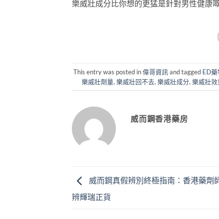
樂威壯成分比你想的更猛是針對男性健康
This entry was posted in
偉哥資訊
and tagged
ED
樂威壯劑量
,
樂威壯回不去
,
樂威壯成分
,
樂威壯效
威而鋼香港藥房
威而鋼真假辨別終極指南：香港藥劑師
辨輝瑞正貨