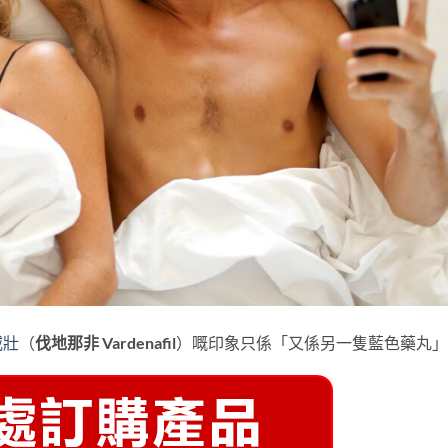
威壯
（
伐地那非 Vardenafil
）嘅印象只係「又係另一隻藍色藥丸」