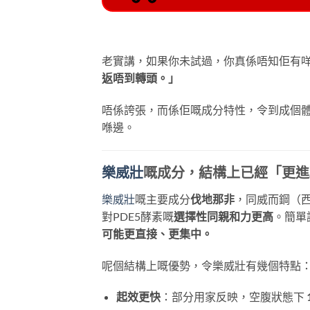
老實講，如果你未試過，你真係唔知佢有
返唔到轉頭。」
唔係誇張，而係佢嘅成分特性，令到成個體
喺邊。
樂威壯
嘅成分，結構上已經「更進
樂威壯
嘅主要成分
伐地那非
，同威而鋼（西
對PDE5酵素嘅
選擇性同親和力更高
。簡單
可能更直接、更集中。
呢個結構上嘅優勢，令樂威壯有幾個特點
起效更快
：部分用家反映，空腹狀態下