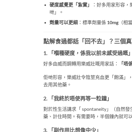
硬度感覺更「紮實」
：好多用家形容，
哋」。
劑量可以更細
：標準劑量係
10mg
（相當
點解食過都話「回不去」？三個真
1. 「嗰種硬度，係我以前未感受過嘅
好多由威而鋼轉用樂威壯嘅用家話：
「唔
佢哋形容，樂威壯令陰莖充血更「飽滿」
去用其他藥。
2. 「我終於唔使再等一粒鐘」
對於性生活講求「 spontaneity」（自
藥、計住時間。有需要時，半個鐘內就可
3. 「副作用比想像中少」