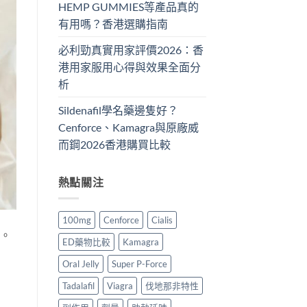
HEMP GUMMIES等產品真的
有用嗎？香港選購指南
必利勁真實用家評價2026：香
港用家服用心得與效果全面分
析
Sildenafil學名藥邊隻好？
Cenforce、Kamagra與原廠威
而鋼2026香港購買比較
熱點關注
100mg
Cenforce
Cialis
。
ED藥物比較
Kamagra
Oral Jelly
Super P-Force
Tadalafil
Viagra
伐地那非特性