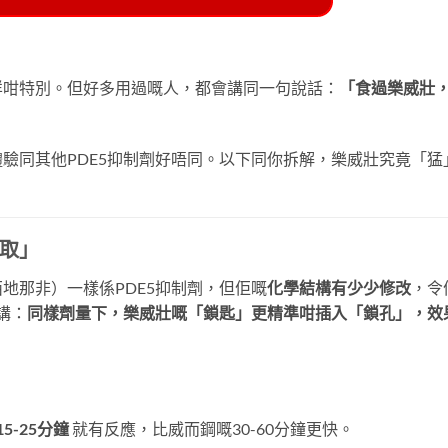
咩咁特別。但好多用過嘅人，都會講同一句說話：
「食過樂威壯
驗同其他PDE5抑制劑好唔同。以下同你拆解，樂威壯究竟「猛
取」
地那非）一樣係PDE5抑制劑，但佢嘅
化學結構有少少修改
，令
講：
同樣劑量下，樂威壯嘅「鎖匙」更精準咁插入「鎖孔」，效
：
15-25分鐘
​ 就有反應，比威而鋼嘅30-60分鐘更快。