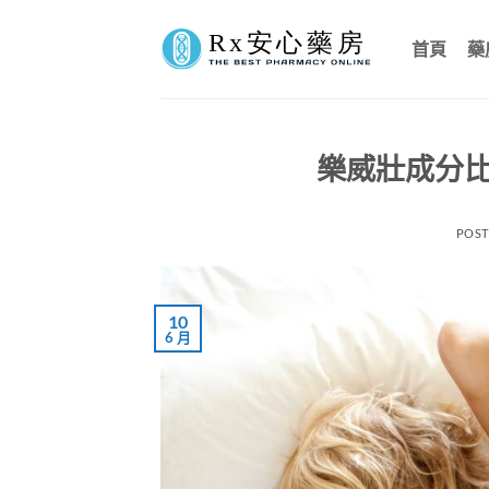
Skip
to
首頁
藥
content
樂威壯成分
POS
10
6 月