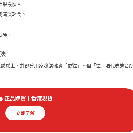
腹效果最快。
或清淡輕食。
動硬。
法
度體感上，對部分用家嚟講確實「更猛」。但「猛」唔代表適合
🔥 正品購買｜香港現貨
立即了解