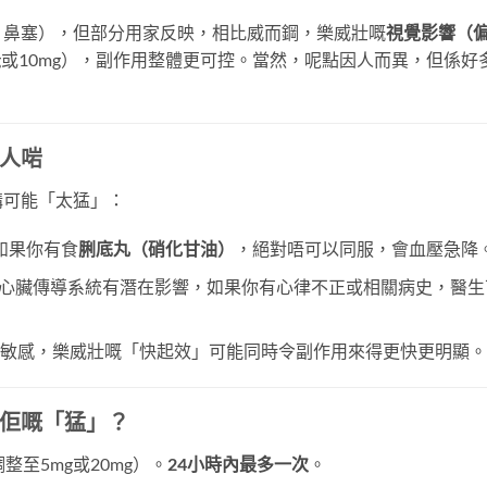
、鼻塞），但部分用家反映，相比威而鋼，樂威壯嘅
視覺影響（
g或10mg），副作用整體更可控。當然，呢點因人而異，但係好
人啱
講可能「太猛」：
如果你有食
脷底丸（硝化甘油）
，絕對唔可以同服，會血壓急降
心臟傳導系統有潛在影響，如果你有心律不正或相關病史，醫生
劑好敏感，樂威壯嘅「快起效」可能同時令副作用來得更快更明顯。
佢嘅「猛」？
整至5mg或20mg）。
24小時內最多一次
。