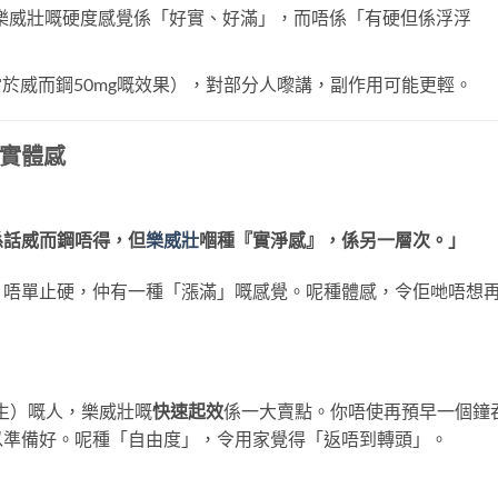
樂威壯嘅硬度感覺係「好實、好滿」，而唔係「有硬但係浮浮
於威而鋼50mg嘅效果），對部分人嚟講，副作用可能更輕。
實體感
」
係話威而鋼唔得，但
樂威壯
嗰種『實淨感』，係另一層次。」
，唔單止硬，仲有一種「漲滿」嘅感覺。呢種體感，令佢哋唔想
然發生）嘅人，樂威壯嘅
快速起效
係一大賣點。你唔使再預早一個鐘
以準備好。呢種「自由度」，令用家覺得「返唔到轉頭」。