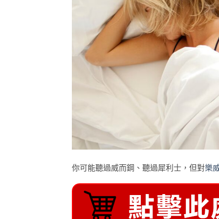
你可能聽過威而鋼、聽過犀利士，但對
樂