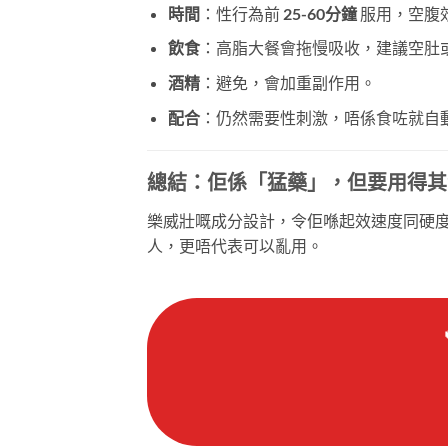
時間
：性行為前
25-60分鐘
​ 服用，空
飲食
：高脂大餐會拖慢吸收，建議空肚
酒精
：避免，會加重副作用。
配合
：仍然需要性刺激，唔係食咗就自
總結：佢係「猛藥」，但要用得其
樂威壯嘅成分設計，令佢喺起效速度同硬
人，更唔代表可以亂用。