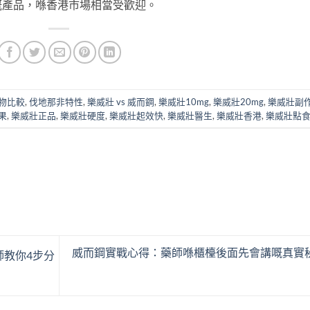
嘅產品，喺香港市場相當受歡迎。
藥物比較
,
伐地那非特性
,
樂威壯 vs 威而鋼
,
樂威壯10mg
,
樂威壯20mg
,
樂威壯副
果
,
樂威壯正品
,
樂威壯硬度
,
樂威壯起效快
,
樂威壯醫生
,
樂威壯香港
,
樂威壯點
威而鋼實戰心得：藥師喺櫃檯後面先會講嘅真實
教你4步分