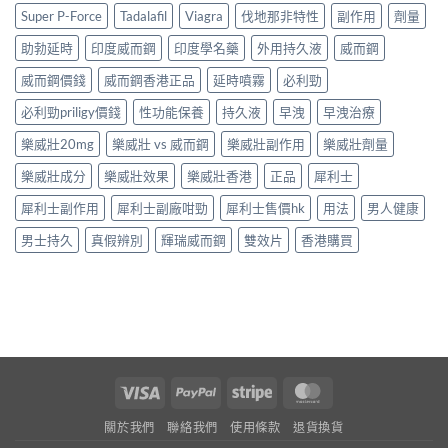
Super P-Force
Tadalafil
Viagra
伐地那非特性
副作用
劑量
助勃延時
印度威而鋼
印度學名藥
外用持久液
威而鋼
威而鋼價錢
威而鋼香港正品
延時噴霧
必利勁
必利勁priligy價錢
性功能保養
持久液
早洩
早洩治療
樂威壯20mg
樂威壯 vs 威而鋼
樂威壯副作用
樂威壯劑量
樂威壯成分
樂威壯效果
樂威壯香港
正品
犀利士
犀利士副作用
犀利士副廠咁勁
犀利士售價hk
用法
男人健康
男士持久
真假辨別
輝瑞威而鋼
雙效片
香港購買
Visa
PayPal
Stripe
MasterCard
關於我們
聯絡我們
使用條款
退貨換貨