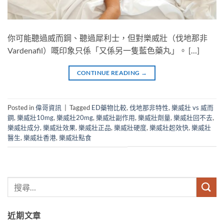
你可能聽過威而鋼、聽過犀利士，但對樂威壯（伐地那非
Vardenafil）嘅印象只係「又係另一隻藍色藥丸」。 […]
CONTINUE READING
→
Posted in
偉哥資訊
|
Tagged
ED藥物比較
,
伐地那非特性
,
樂威壯 vs 威而
鋼
,
樂威壯10mg
,
樂威壯20mg
,
樂威壯副作用
,
樂威壯劑量
,
樂威壯回不去
,
樂威壯成分
,
樂威壯效果
,
樂威壯正品
,
樂威壯硬度
,
樂威壯起效快
,
樂威壯
醫生
,
樂威壯香港
,
樂威壯點食
近期文章