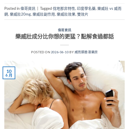
Posted in
偉哥資訊
|
Tagged
伐地那非特性
,
印度學名藥
,
樂威壯 vs 威而
鋼
,
樂威壯20mg
,
樂威壯副作用
,
樂威壯效果
,
雙效片
偉哥資訊
樂威壯成分比你想的更猛？點解食過都話
POSTED ON
2026-06-10
BY
威而鋼香港藥房
10
6 月