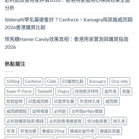
分析
Sildenafil學名藥邊隻好？Cenforce、Kamagra與原廠威而鋼
2026香港購買比較
悍馬糖Hamer Candy效果真相：香港用家實測與購買指南
2026
熱點關注
100mg
Cenforce
Cialis
ED藥物比較
Kamagra
Oral Jelly
Super P-Force
Tadalafil
Viagra
伐地那非特性
副作用
劑量
助勃延時
印度威而鋼
印度學名藥
外用持久液
威而鋼
威而鋼價錢
延時噴霧
必利勁
必利勁priligy價錢
必利勁購買指南:價錢
必利勁香港邊度買
性功能保養
持久液
早洩
早洩治療
樂威壯20mg
樂威壯副作用
樂威壯劑量