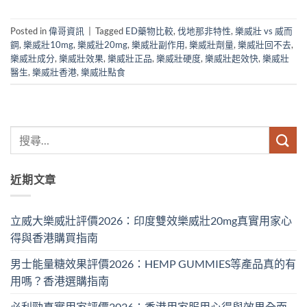
Posted in
偉哥資訊
|
Tagged
ED藥物比較
,
伐地那非特性
,
樂威壯 vs 威而
鋼
,
樂威壯10mg
,
樂威壯20mg
,
樂威壯副作用
,
樂威壯劑量
,
樂威壯回不去
,
樂威壯成分
,
樂威壯效果
,
樂威壯正品
,
樂威壯硬度
,
樂威壯起效快
,
樂威壯
醫生
,
樂威壯香港
,
樂威壯點食
近期文章
立威大樂威壯評價2026：印度雙效樂威壯20mg真實用家心
得與香港購買指南
男士能量糖效果評價2026：HEMP GUMMIES等產品真的有
用嗎？香港選購指南
必利勁真實用家評價2026：香港用家服用心得與效果全面