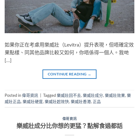
如果你正在考慮用樂威壯（Levitra）提升表現，但唔確定效
果點樣、同其他品牌比較又如何，你唔係得一個人。我哋
[…]
CONTINUE READING
→
Posted in
偉哥資訊
|
Tagged
樂威壯回不去
,
樂威壯成分
,
樂威壯效果
,
樂
威壯正品
,
樂威壯硬度
,
樂威壯起效快
,
樂威壯香港
,
正品
偉哥資訊
樂威壯成分比你想的更猛？點解食過都話