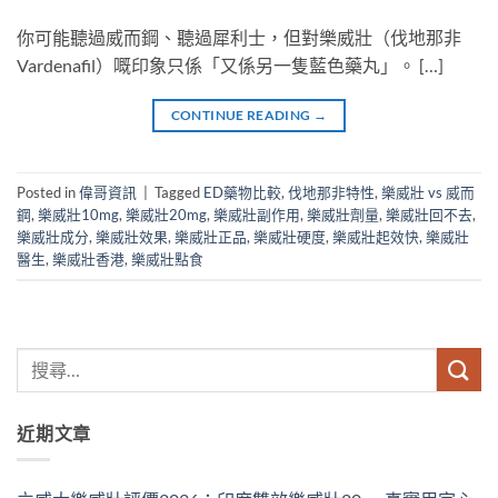
你可能聽過威而鋼、聽過犀利士，但對樂威壯（伐地那非
Vardenafil）嘅印象只係「又係另一隻藍色藥丸」。 […]
CONTINUE READING
→
Posted in
偉哥資訊
|
Tagged
ED藥物比較
,
伐地那非特性
,
樂威壯 vs 威而
鋼
,
樂威壯10mg
,
樂威壯20mg
,
樂威壯副作用
,
樂威壯劑量
,
樂威壯回不去
,
樂威壯成分
,
樂威壯效果
,
樂威壯正品
,
樂威壯硬度
,
樂威壯起效快
,
樂威壯
醫生
,
樂威壯香港
,
樂威壯點食
近期文章