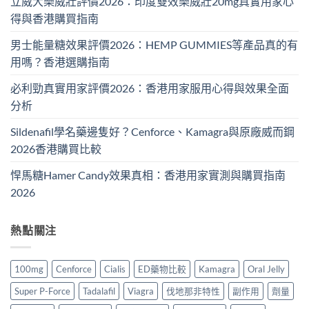
立威大樂威壯評價2026：印度雙效樂威壯20mg真實用家心
得與香港購買指南
男士能量糖效果評價2026：HEMP GUMMIES等產品真的有
用嗎？香港選購指南
必利勁真實用家評價2026：香港用家服用心得與效果全面
分析
Sildenafil學名藥邊隻好？Cenforce、Kamagra與原廠威而鋼
2026香港購買比較
悍馬糖Hamer Candy效果真相：香港用家實測與購買指南
2026
熱點關注
100mg
Cenforce
Cialis
ED藥物比較
Kamagra
Oral Jelly
Super P-Force
Tadalafil
Viagra
伐地那非特性
副作用
劑量