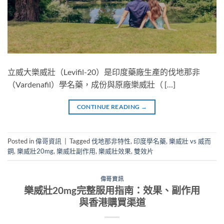
立威大樂威壯（Levifil-20）是印度藥廠生產的伐地那非
（Vardenafil）學名藥，成份與原廠樂威壯（ […]
CONTINUE READING
→
Posted in
偉哥資訊
|
Tagged
伐地那非特性
,
印度學名藥
,
樂威壯 vs 威而
鋼
,
樂威壯20mg
,
樂威壯副作用
,
樂威壯效果
,
雙效片
偉哥資訊
樂威壯20mg完整服用指南：效果、副作用
與香港購買渠道