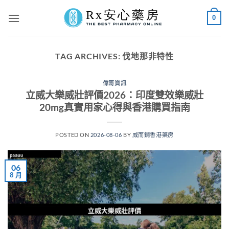
Skip
0
to
content
TAG ARCHIVES:
伐地那非特性
偉哥資訊
立威大樂威壯評價2026：印度雙效樂威壯
20mg真實用家心得與香港購買指南
POSTED ON
2026-08-06
BY
威而鋼香港藥房
06
8 月