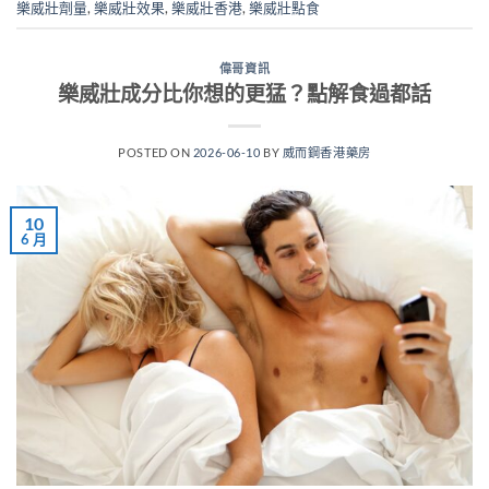
樂威壯劑量
,
樂威壯效果
,
樂威壯香港
,
樂威壯點食
偉哥資訊
樂威壯成分比你想的更猛？點解食過都話
POSTED ON
2026-06-10
BY
威而鋼香港藥房
10
6 月