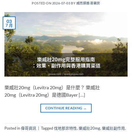
POSTED ON
2026-07-03
BY
威而鋼香港藥房
03
7 月
樂威壯20mg（Levitra 20mg）是什麼？ 樂威壯
20mg（Levitra 20mg）是德國Bayer […]
CONTINUE READING
→
Posted in
偉哥資訊
|
Tagged
伐地那非特性
,
樂威壯20mg
,
樂威壯副作用
,