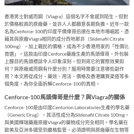
香港男士對威而鋼（Viagra）這個名字不會感到陌生，但對
於價格較高的原廠藥，並非人人都願意長期負擔。近年一款
名為Cenforce-100的印度平價偉哥迅速在本地市場崛起，憑
藉其與原廠Viagra相同的成分西地那非（Sildenafil Citrate
100mg），加上親民的價格，成為不少香港用家的「性價比
首選」。這款由印度Cenforce藥廠生產的馬頭偉哥，外包裝
上醒目的馬頭標誌令人印象深刻，但到底它的實際效果如
何？與原廠威而鋼有什麼分別？服用時需要注意哪些副作
用？本文將從成分、藥效、用法、價格及香港購買渠道等多
個角度，為你全面拆解Cenforce-100的真相。
Cenforce-100馬頭偉哥是什麼？與Viagra的關係
Cenforce-100是由印度Centurion Laboratories生產的學名藥
（Generic Drug），其活性成分為Sildenafil Citrate 100mg，
與美國輝瑞藥廠原廠Viagra的藥物成分完全相同。學名藥在
歐美及亞洲多國受到嚴格監管，必須證明與原廠藥在生物等