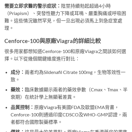
需要立即求醫的警示症狀：
陰莖持續勃起超過4小時
（Priapism）、突發性聽力下降或耳鳴、嚴重胸痛或呼吸困
難。這些情況雖然罕見，但一旦出現必須馬上到急症室處
理。
Cenforce-100與原廠Viagra的詳細比較
很多用家都想知道Cenforce-100和原廠Viagra之間該如何選
擇。以下從幾個關鍵維度進行對比：
成分：
兩者均為Sildenafil Citrate 100mg，生物等效性一
致。
藥效：
臨床數據顯示兩者的藥效參數（Cmax、Tmax、半
衰期）在統計學上無顯著差異。
品質控制：
原廠Viagra有美國FDA及歐盟EMA背書，
Cenforce-100則通過印度CDSCO及WHO-GMP認證，兩
者都符合國際製藥標準。
價格：
這是最大的差異點。原廠Viagra在香港藥房的零售