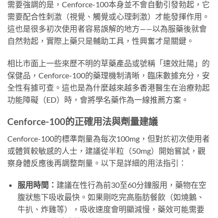
需要強調的是，Cenforce-100本身並不會自動引發勃起，它
需要配合性刺激（視覺、觸覺或心理刺激）才能發揮作用。
這也是很多初次使用者容易誤解的地方——以為服藥後就會
自然勃起，實際上藥只是輔助工具，性興奮才是關鍵。
相比市面上一些來歷不明的草藥產品或號稱「速效壯陽」的
保健品，Cenforce-100的藥理機制清晰，臨床數據充分，安
全性有據可查。這也是為什麼越來越多香港醫生在治療勃起
功能障礙（ED）時，會將學名藥作為一線推薦方案。
Cenforce-100的正確用法與劑量建議
Cenforce-100的標準劑量為每次100mg，但對於初次使用者
或體質較敏感的人士，建議從半粒（50mg）開始嘗試，觀
察身體反應後再調整劑量。以下是詳細的用法指引：
服用時間：
建議在性行為前30至60分鐘服用，藥物在空
腹狀態下吸收最快。如果剛吃完高脂肪餐飲（如燒鵝、
牛扒、炸雞等），吸收速度會明顯減慢，藥效可能需要