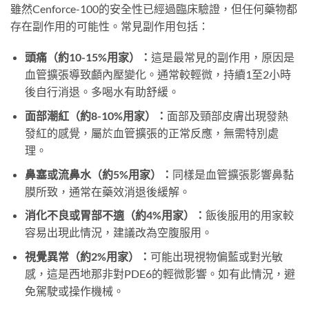
雖然Cenforce-100的安全性已經過臨床驗證，但任何藥物都
存在副作用的可能性。常見副作用包括：
頭痛（約10-15%用家）：
這是最常見的副作用，原因是
血管擴張導致顱內壓變化。通常較輕微，持續1至2小時
後自行消退。多喝水有助舒緩。
面部潮紅（約8-10%用家）：
面部及頸部皮膚出現發熱
發紅的感覺，屬於血管擴張的正常反應，無需特別處
理。
鼻塞或流鼻水（約5%用家）：
同樣是血管擴張影響鼻黏
膜所致，通常在藥效消退後緩解。
消化不良或胃部不適（約4%用家）：
飯後服用的用家較
容易出現此情況，建議改為空腹服用。
視覺異常（約2%用家）：
可能出現視物偏藍或對光敏
感，這是西地那非對PDE6的輕微影響。如有此情況，避
免駕駛或操作機械。