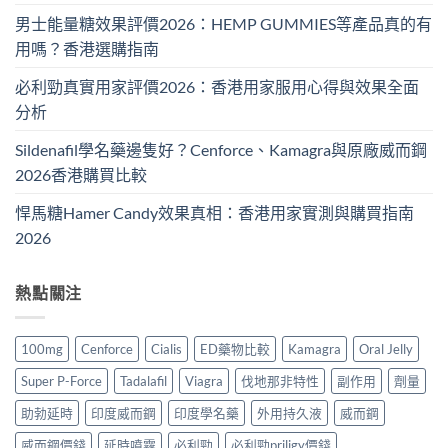
男士能量糖效果評價2026：HEMP GUMMIES等產品真的有
用嗎？香港選購指南
必利勁真實用家評價2026：香港用家服用心得與效果全面
分析
Sildenafil學名藥邊隻好？Cenforce、Kamagra與原廠威而鋼
2026香港購買比較
悍馬糖Hamer Candy效果真相：香港用家實測與購買指南
2026
熱點關注
100mg
Cenforce
Cialis
ED藥物比較
Kamagra
Oral Jelly
Super P-Force
Tadalafil
Viagra
伐地那非特性
副作用
劑量
助勃延時
印度威而鋼
印度學名藥
外用持久液
威而鋼
威而鋼價錢
延時噴霧
必利勁
必利勁priligy價錢