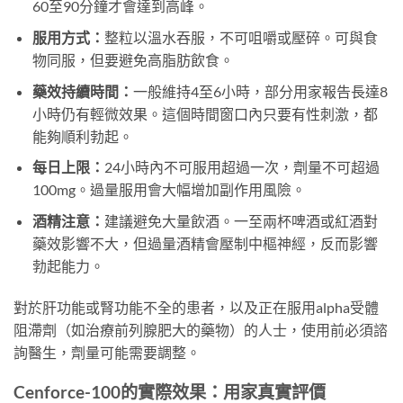
60至90分鐘才會達到高峰。
服用方式：
整粒以溫水吞服，不可咀嚼或壓碎。可與食
物同服，但要避免高脂肪飲食。
藥效持續時間：
一般維持4至6小時，部分用家報告長達8
小時仍有輕微效果。這個時間窗口內只要有性刺激，都
能夠順利勃起。
每日上限：
24小時內不可服用超過一次，劑量不可超過
100mg。過量服用會大幅增加副作用風險。
酒精注意：
建議避免大量飲酒。一至兩杯啤酒或紅酒對
藥效影響不大，但過量酒精會壓制中樞神經，反而影響
勃起能力。
對於肝功能或腎功能不全的患者，以及正在服用alpha受體
阻滯劑（如治療前列腺肥大的藥物）的人士，使用前必須諮
詢醫生，劑量可能需要調整。
Cenforce-100的實際效果：用家真實評價