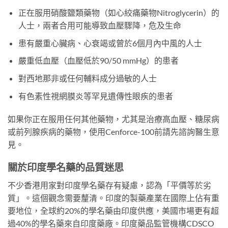
正在服用硝酸鹽類藥物（如心絞痛藥物Nitroglycerin）的
人士，兩者合用可能導致血壓驟降，危及生命
患有嚴重心臟病、心衰竭或曾於6個月內中風的人士
嚴重低血壓（血壓低於90/50 mmHg）的患者
對西地那非或任何輔料成分過敏的人士
有色素性視網膜炎等罕見遺傳性眼疾的患者
如果你正在服用任何其他藥物，尤其是治療高血壓、糖尿病
或前列腺疾病的藥物，使用Cenforce-100前請先諮詢醫生意
見。
關於印度學名藥的品質迷思
不少香港用家對印度學名藥存有疑慮，認為「平價等於劣
質」。這個觀念需要釐清。印度的製藥產業在國際上佔有重
要地位，全球約20%的學名藥由印度供應，美國市場更有超
過40%的學名藥來自印度藥廠。印度藥品監管機構CDSCO