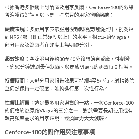
根據香港多個網上討論區及用家反饋，Cenforce-100的效果
普遍獲得好評。以下是一些常見的用家體驗總結：
硬度表現：
多數用家表示服用後勃起硬度明顯提升，能夠達
到NRS 4級（即正常硬度以上）的水平。相比原廠Viagra，
部分用家認為兩者在硬度上無明顯分別。
起效速度：
空腹服用後約30至40分鐘開始有感應，性刺激
下約50分鐘達到最佳狀態。與原廠Viagra的起效時間相若。
持續時間：
大部分用家報告效果可持續4至5小時，射精後陰
莖仍然保持一定硬度，能夠進行第二次性行為。
性價比評價：
這是最多用家讚賞的一點。一粒Cenforce-100
的價格約為原廠Viagra的三分之一，對於需要長期使用或有
較高頻率需求的用家來說，經濟壓力大大減輕。
Cenforce-100的副作用與注意事項