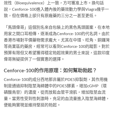
效性（Bioequivalence）上一致，方可獲准上市。換句話
說，Cenforce-100進入體內後的藥效動力學與Viagra幾乎一
致，但在價格上卻只有原廠藥的三分之一甚至更低。
「馬頭偉哥」這個別名來自包裝上的黑色馬頭圖案，在本地
用家之間口耳相傳，逐漸成為Cenforce-100的代名詞。由於
香港市場對平價藥物需求龐大，尤其在中環、旺角、銅鑼灣
等商業區的藥房，經常可以看到Cenforce-100的蹤影。對於
預算有限但又希望獲得穩定勃起效果的男士來說，這款印度
偉哥無疑提供了一個實惠的選擇。
Cenforce-100的作用原理：如何幫助勃起？
Cenforce-100的成分西地那非屬於PDE5抑製劑，其作用機
制是通過抑制陰莖海綿體中的PDE5酵素，增加cGMP（環
磷酸鳥苷）的濃度，從而放鬆血管平滑肌，增加陰莖血流
量。當男性受到性刺激時，充足的血流量進入陰莖海綿體，
便能夠實現並維持堅挺的勃起。