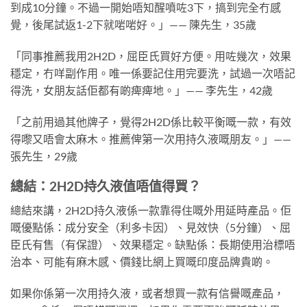
到成10分鐘。不過一開始唔知醒噴咗3下，搞到完全冇感
覺，後尾試返1-2下就啱啱好。」—— 陳先生，35歲
「同事推薦我用2H2D，屈臣氏買好方便。用咗幾次，效果
穩定，冇咩副作用。唯一係要記住用完要洗，試過一次唔記
得洗，女朋友話佢都有啲痺痺地。」—— 李先生，42歲
「之前用過其他牌子，覺得2H2D係比較平衡嘅一款，有效
得嚟又唔會太麻木。推薦俾第一次用持久液嘅朋友。」——
張先生，29歲
總結：2H2D持久液值唔值得買？
總結來講，2H2D持久液係一款靠得住嘅外用延時產品。佢
嘅優點係：成分安全（利多卡因）、見效快（5分鐘）、屈
臣氏有售（有保證）、效果穩定。缺點係：長期使用治標唔
治本、可能有麻木感、價錢比網上買嘅印度品牌貴啲。
如果你係第一次用持久液，或者想買一款有信譽嘅產品，