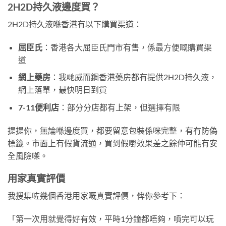
2H2D持久液邊度買？
2H2D持久液喺香港有以下購買渠道：
屈臣氏
：香港各大屈臣氏門市有售，係最方便嘅購買渠
道
網上藥房
：我哋威而鋼香港藥房都有提供2H2D持久液，
網上落單，最快明日到貨
7-11便利店
：部分分店都有上架，但選擇有限
提提你，無論喺邊度買，都要留意包裝係咪完整，有冇防偽
標籤。市面上有假貨流通，買到假嘢效果差之餘仲可能有安
全風險㗎。
用家真實評價
我搜集咗幾個香港用家嘅真實評價，俾你參考下：
「第一次用就覺得好有效，平時1分鐘都唔夠，噴完可以玩