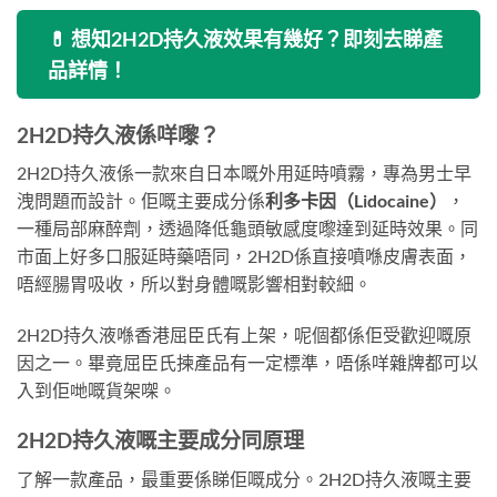
💊 想知2H2D持久液效果有幾好？即刻去睇產
品詳情！
2H2D持久液係咩嚟？
2H2D持久液係一款來自日本嘅外用延時噴霧，專為男士早
洩問題而設計。佢嘅主要成分係
利多卡因（Lidocaine）
，
一種局部麻醉劑，透過降低龜頭敏感度嚟達到延時效果。同
市面上好多口服延時藥唔同，2H2D係直接噴喺皮膚表面，
唔經腸胃吸收，所以對身體嘅影響相對較細。
2H2D持久液喺香港屈臣氏有上架，呢個都係佢受歡迎嘅原
因之一。畢竟屈臣氏揀產品有一定標準，唔係咩雜牌都可以
入到佢哋嘅貨架㗎。
2H2D持久液嘅主要成分同原理
了解一款產品，最重要係睇佢嘅成分。2H2D持久液嘅主要