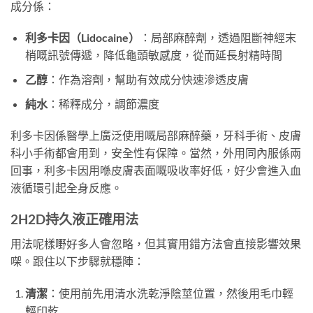
成分係：
利多卡因（Lidocaine）
：局部麻醉劑，透過阻斷神經末
梢嘅訊號傳遞，降低龜頭敏感度，從而延長射精時間
乙醇
：作為溶劑，幫助有效成分快速滲透皮膚
純水
：稀釋成分，調節濃度
利多卡因係醫學上廣泛使用嘅局部麻醉藥，牙科手術、皮膚
科小手術都會用到，安全性有保障。當然，外用同內服係兩
回事，利多卡因用喺皮膚表面嘅吸收率好低，好少會進入血
液循環引起全身反應。
2H2D持久液正確用法
用法呢樣嘢好多人會忽略，但其實用錯方法會直接影響效果
㗎。跟住以下步驟就穩陣：
清潔
：使用前先用清水洗乾淨陰莖位置，然後用毛巾輕
輕印乾