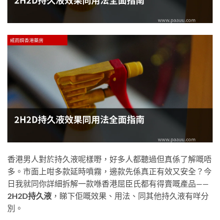
香港男人對於持久液呢樣嘢，好多人都聽過但真係了解嘅唔
多。市面上咁多款延時噴霧，邊款先係真正有效又安全？今
日我就同你詳細拆解一款喺香港屈臣氏都有得賣嘅產品——
2H2D持久液
，睇下佢嘅效果、用法、同其他持久液有咩分
別。