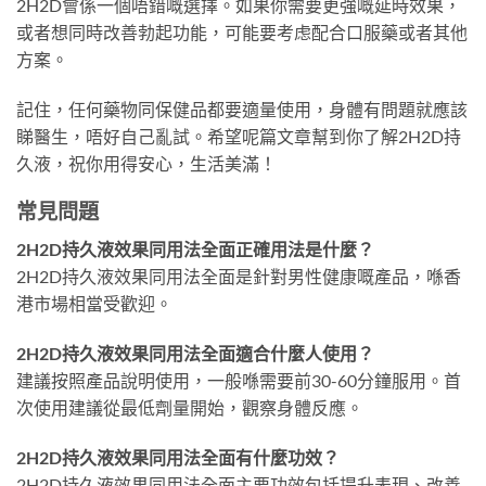
2H2D會係一個唔錯嘅選擇。如果你需要更強嘅延時效果，
或者想同時改善勃起功能，可能要考虑配合口服藥或者其他
方案。
記住，任何藥物同保健品都要適量使用，身體有問題就應該
睇醫生，唔好自己亂試。希望呢篇文章幫到你了解2H2D持
久液，祝你用得安心，生活美滿！
常見問題
2H2D持久液效果同用法全面正確用法是什麼？
2H2D持久液效果同用法全面是針對男性健康嘅產品，喺香
港市場相當受歡迎。
2H2D持久液效果同用法全面適合什麼人使用？
建議按照產品說明使用，一般喺需要前30-60分鐘服用。首
次使用建議從最低劑量開始，觀察身體反應。
2H2D持久液效果同用法全面有什麼功效？
2H2D持久液效果同用法全面主要功效包括提升表現、改善