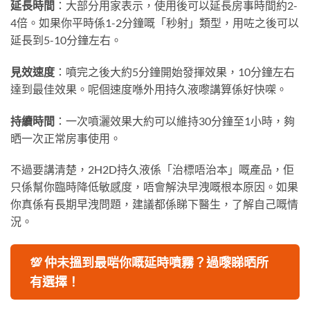
延長時間
：大部分用家表示，使用後可以延長房事時間約2-
4倍。如果你平時係1-2分鐘嘅「秒射」類型，用咗之後可以
延長到5-10分鐘左右。
見效速度
：噴完之後大約5分鐘開始發揮效果，10分鐘左右
達到最佳效果。呢個速度喺外用持久液嚟講算係好快㗎。
持續時間
：一次噴灑效果大約可以維持30分鐘至1小時，夠
晒一次正常房事使用。
不過要講清楚，2H2D持久液係「治標唔治本」嘅產品，佢
只係幫你臨時降低敏感度，唔會解決早洩嘅根本原因。如果
你真係有長期早洩問題，建議都係睇下醫生，了解自己嘅情
況。
💯 仲未搵到最啱你嘅延時噴霧？過嚟睇晒所
有選擇！