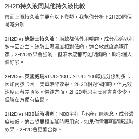
2H2D持久液同其他持久液比較
市面上嘅持久液主要有以下幾類，我幫你分析下2H2D同佢
哋嘅分別：
2H2D vs 綠騎士持久液
：兩款都係外用噴霧，成分都係以利
多卡因為主。綠騎士嘅濃度相對低啲，適合敏感度高嘅用
家；2H2D效果會強啲，但麻木感都可能明顯啲。睇你個人
偏好啦。
2H2D vs 英國威馬STUD-100
：STUD-100嘅成分係利多卡
因加丙胺卡因，雙重麻醉效果。2H2D相對溫和啲，但見效
速度兩者差唔多。價錢方面，2H2D喺屈臣氏買會貴少少，
但勝在方便有信譽。
2H2D vs NBB延時噴劑
：NBB主打「不麻」嘅概念，成分濃
度較低，適合想要輕度延時嘅用家。如果你需要明顯嘅延時
效果，2H2D會更適合你。