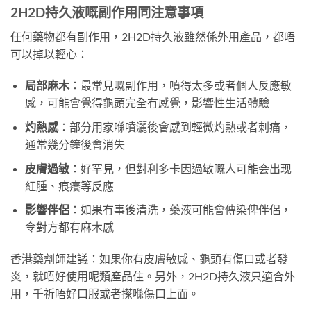
2H2D持久液嘅副作用同注意事項
任何藥物都有副作用，2H2D持久液雖然係外用產品，都唔
可以掉以輕心：
局部麻木
：最常見嘅副作用，噴得太多或者個人反應敏
感，可能會覺得龜頭完全冇感覺，影響性生活體驗
灼熱感
：部分用家喺噴灑後會感到輕微灼熱或者刺痛，
通常幾分鐘後會消失
皮膚過敏
：好罕見，但對利多卡因過敏嘅人可能会出现
紅腫、痕癢等反應
影響伴侶
：如果冇事後清洗，藥液可能會傳染俾伴侶，
令對方都有麻木感
香港藥劑師建議：如果你有皮膚敏感、龜頭有傷口或者發
炎，就唔好使用呢類產品住。另外，2H2D持久液只適合外
用，千祈唔好口服或者搽喺傷口上面。