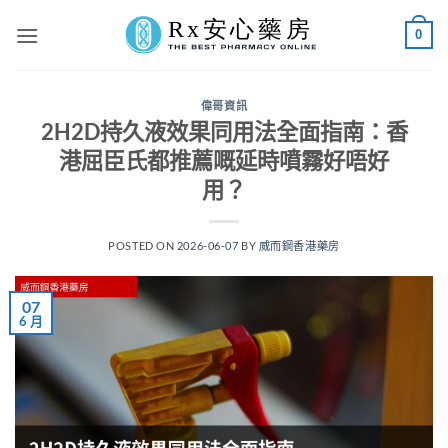
Skip
0
to
content
偉哥資訊
2H2D持久液效果同用法全面指南：香
港屈臣氏都推薦嘅延時噴霧好唔好
用？
POSTED ON
2026-06-07
BY
威而鋼香港藥房
07
6 月