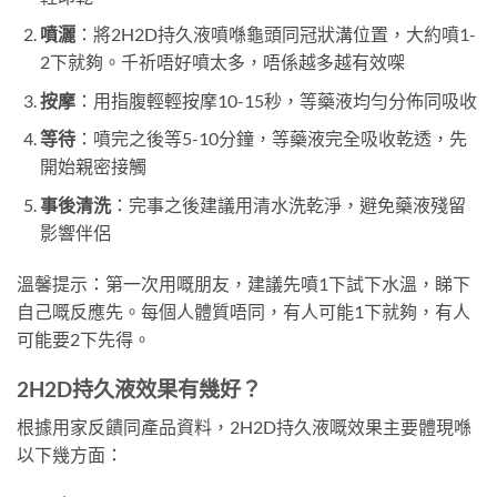
噴灑
：將2H2D持久液噴喺龜頭同冠狀溝位置，大約噴1-
2下就夠。千祈唔好噴太多，唔係越多越有效㗎
按摩
：用指腹輕輕按摩10-15秒，等藥液均勻分佈同吸收
等待
：噴完之後等5-10分鐘，等藥液完全吸收乾透，先
開始親密接觸
事後清洗
：完事之後建議用清水洗乾淨，避免藥液殘留
影響伴侶
溫馨提示：第一次用嘅朋友，建議先噴1下試下水溫，睇下
自己嘅反應先。每個人體質唔同，有人可能1下就夠，有人
可能要2下先得。
2H2D持久液效果有幾好？
根據用家反饋同產品資料，2H2D持久液嘅效果主要體現喺
以下幾方面：