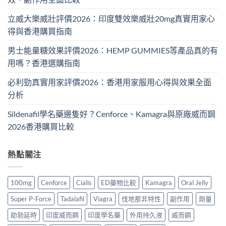
立威大樂威壯評價2026：印度雙效樂威壯20mg真實用家心
得與香港購買指南
男士能量糖效果評價2026：HEMP GUMMIES等產品真的有
用嗎？香港選購指南
必利勁真實用家評價2026：香港用家服用心得與效果全面
分析
Sildenafil學名藥邊隻好？Cenforce、Kamagra與原廠威而鋼
2026香港購買比較
熱點關注
100mg
Cenforce
Cialis
ED藥物比較
Kamagra
Oral Jelly
Super P-Force
Tadalafil
Viagra
伐地那非特性
副作用
劑量
助勃延時
印度威而鋼
印度學名藥
外用持久液
威而鋼