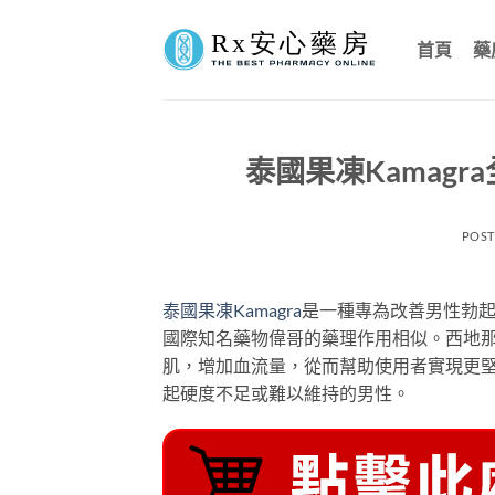
Skip
to
首頁
藥
content
泰國果凍Kamag
POS
泰國果凍Kamagra
是一種專為改善男性勃
國際知名藥物偉哥的藥理作用相似。西地
肌，增加血流量，從而幫助使用者實現更
起硬度不足或難以維持的男性。