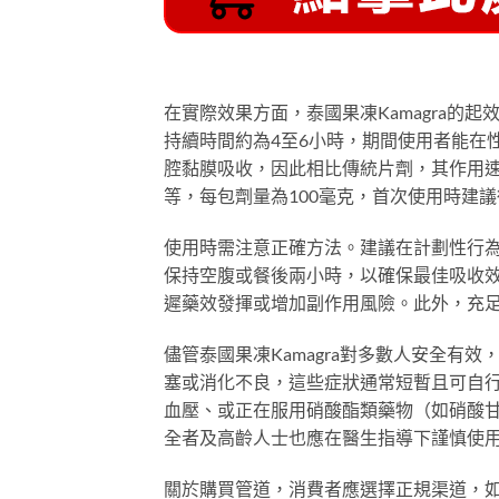
在實際效果方面，泰國果凍Kamagra的
持續時間約為4至6小時，期間使用者能在
腔黏膜吸收，因此相比傳統片劑，其作用
等，每包劑量為100毫克，首次使用時建
使用時需注意正確方法。建議在計劃性行為
保持空腹或餐後兩小時，以確保最佳吸收
遲藥效發揮或增加副作用風險。此外，充
儘管泰國果凍Kamagra對多數人安全有
塞或消化不良，這些症狀通常短暫且可自
血壓、或正在服用硝酸酯類藥物（如硝酸
全者及高齡人士也應在醫生指導下謹慎使
關於購買管道，消費者應選擇正規渠道，