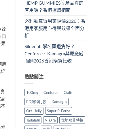
HEMP GUMMIES等產品真的
有用嗎？香港選購指南
必利勁真實用家評價2026：香
港用家服用心得與效果全面分
藥效
析
被口
芒果
Sildenafil學名藥邊隻好？
Cenforce、Kamagra與原廠威
而鋼2026香港購買比較
前應
能延
熱點關注
、鼻
100mg
Cenforce
Cialis
重高
ED藥物比較
Kamagra
能不
Oral Jelly
Super P-Force
Tadalafil
Viagra
伐地那非特性
免來