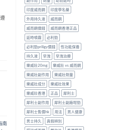
副作用
劑量
助勃延時
印度威而鋼
印度學名藥
，遵
外用持久液
威而鋼
威而鋼價錢
威而鋼香港正品
延時噴霧
必利勁
必利勁priligy價錢
性功能保養
持久液
早洩
早洩治療
樂威壯20mg
樂威壯 vs 威而鋼
樂威壯副作用
樂威壯劑量
樂威壯成分
樂威壯效果
樂威壯香港
正品
犀利士
犀利士副作用
犀利士副廠咁勁
犀利士售價hk
用法
男人健康
男士持久
真假辨別
指南