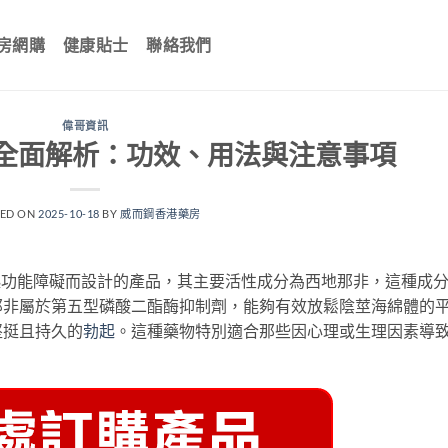
房網購
健康貼士
聯絡我們
偉哥資訊
ra全面解析：功效、用法與注意事項
TED ON
2025-10-18
BY
威而鋼香港藥房
起功能障礙而設計的產品，其主要活性成分為西地那非，這種成
那非屬於第五型磷酸二酯酶抑制劑，能夠有效放鬆陰莖海綿體的
堅挺且持久的
勃起
。這種藥物特別適合那些因心理或生理因素導