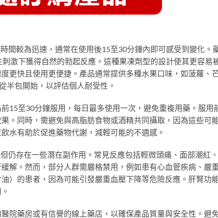
起效時間較為迅速，通常在使用後15至30分鐘內即可感受到變化。
性刺激下獲得自然的勃起反應。這種果凍劑型的設計使其更容易
速度更快且使用更便捷。產品通常提供多種水果口味，如菠蘿、
議從半包開始，以評估個人耐受性。
前15至30分鐘服用，每日最多使用一次，避免重複用藥。服用
效果。同時，需避免與高脂肪食物或酒精共同攝取，因為這些可
足飲水有助於促進藥物代謝，減輕可能的不適感。
效，但仍存在一些潛在副作用。常見反應包括輕微頭痛、面部潮紅
行緩解。然而，部分人群需嚴格禁用，例如患有心血管疾病、嚴
甘油）的患者，因為可能引發嚴重血壓下降等危險反應。肝腎功
用。
如醫院藥房或有信譽的線上藥店，以確保產品質量與安全性。避