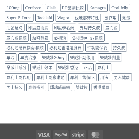
100mg
Cenforce
Cialis
ED藥物比較
Kamagra
Oral Jelly
Super P-Force
Tadalafil
Viagra
伐地那非特性
副作用
劑量
助勃延時
印度威而鋼
印度學名藥
外用持久液
威而鋼
威而鋼價錢
延時噴霧
必利勁
必利勁priligy價錢
必利勁購買指南:價錢
必利勁香港邊度買
性功能保養
持久液
早洩
早洩治療
樂威壯20mg
樂威壯副作用
樂威壯劑量
樂威壯成分
樂威壯效果
樂威壯香港
正品
犀利士
犀利士副作用
犀利士副廠咁勁
犀利士售價hk
用法
男人健康
男士持久
真假辨別
輝瑞威而鋼
雙效片
香港購買
Visa
PayPal
Stripe
MasterCard