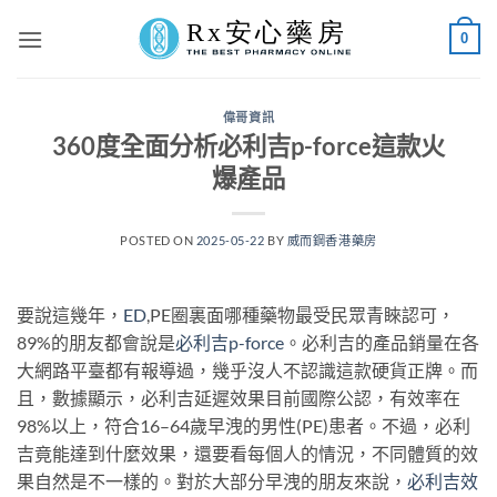
Skip
0
to
content
偉哥資訊
360度全面分析必利吉p-force這款火
爆產品
POSTED ON
2025-05-22
BY
威而鋼香港藥房
要說這幾年，
ED
,PE圈裏面哪種藥物最受民眾青睞認可，
89%的朋友都會說是
必利吉p-force
。必利吉的產品銷量在各
大網路平臺都有報導過，幾乎沒人不認識這款硬貨正牌。而
且，數據顯示，必利吉延遲效果目前國際公認，有效率在
98%以上，符合16–64歲早洩的男性(PE)患者。不過，必利
吉竟能達到什麼效果，還要看每個人的情況，不同體質的效
果自然是不一樣的。對於大部分早洩的朋友來說，
必利吉效