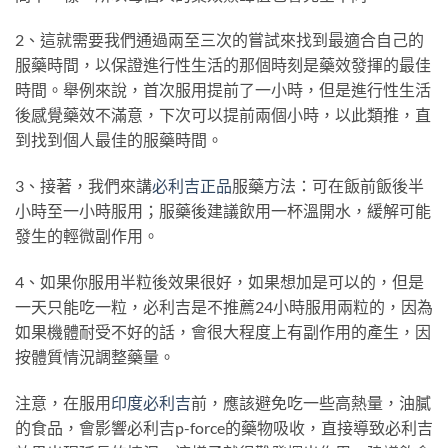
2、這就需要我們通過兩至三次的嘗試來找到最適合自己的
服藥時間，以保證進行性生活的那個時刻是藥效發揮的最佳
時間。舉例來說，首次服用提前了一小時，但是進行性生活
後感覺藥效不滿意，下次可以提前兩個小時，以此類推，直
到找到個人最佳的服藥時間。
3、接著，我們來講
必利吉正品
服藥方法：可在飯前飯後半
小時至一小時服用；服藥後建議飲用一杯溫開水，緩解可能
發生的輕微副作用。
4、如果你服用半粒後效果很好，如果想加是可以的，但是
一天只能吃一粒，必利吉是不推薦24小時服用兩粒的，因為
如果機體耐受不好的話，會很大程度上有副作用的產生，因
按體質情況調整藥量。
注意，在服用
印度必利吉
前，應該避免吃一些高熱量，油膩
的食品，會影響必利吉p-force的藥物吸收，直接導致必利吉