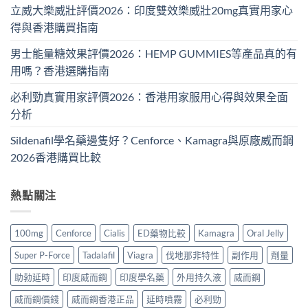
立威大樂威壯評價2026：印度雙效樂威壯20mg真實用家心
得與香港購買指南
男士能量糖效果評價2026：HEMP GUMMIES等產品真的有
用嗎？香港選購指南
必利勁真實用家評價2026：香港用家服用心得與效果全面
分析
Sildenafil學名藥邊隻好？Cenforce、Kamagra與原廠威而鋼
2026香港購買比較
熱點關注
100mg
Cenforce
Cialis
ED藥物比較
Kamagra
Oral Jelly
Super P-Force
Tadalafil
Viagra
伐地那非特性
副作用
劑量
助勃延時
印度威而鋼
印度學名藥
外用持久液
威而鋼
威而鋼價錢
威而鋼香港正品
延時噴霧
必利勁