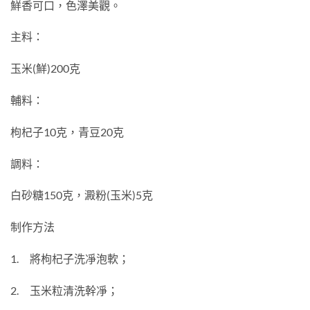
鮮香可口，色澤美觀。
主料：
玉米(鮮)200克
輔料：
枸杞子10克，青豆20克
調料：
白砂糖150克，澱粉(玉米)5克
制作方法
1. 將枸杞子洗凈泡軟；
2. 玉米粒清洗幹凈；