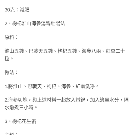
30克：減肥
2、枸杞淮山海參湯鍋壯陽法
原料：
淮山五錢、巴戟天五錢、枹杞五錢、海參八兩、紅棗二十
粒。
做法：
1.將淮山、巴戟天、枸杞、海參、紅棗洗凈。
2.海參切塊，與上述材料一起放入燉鍋，加入適量水分，隔
水燉煮三小時。
3、枸杞花生粥
主料：