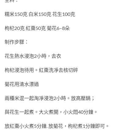
糯米150克 白米150克 花生100克
枸杞20克 紅棗50克 菊花6–8朵
制作步驟：
花生熱水浸泡2小時，去衣
枸杞浸泡待用。紅棗洗凈去核切碎
菊花用清水漂過
兩種米混一起淘凈浸泡2小時。放高壓鍋；
與花生一起煮。大火煮開，小火悶40分鐘。
放紅棗小火煮5分鐘. 放菊花，枸杞煮1分鐘即可。