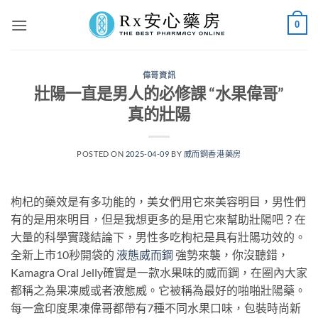
Skip
0
to
content
偉哥資訊
壯陽一直是男人的必修課 “水果偉哥”
真的壯陽
POSTED ON
2025-04-09
BY
威而鋼香港藥房
枸杞的藥效是有多功能的，美女們用它來美容明目，男性們
有的是用來明目，但是我想更多的是用它來幫助壯陽吧？在
大量的科學實踐結論下，男性多吃枸杞是具有壯陽功效的。
全新上市10秒開袋的
液態威而鋼
強勢來襲，你沒聽錯，
Kamagra Oral Jelly確實是一款水果味的威而鋼，在圈內大家
都稱之為果凍威或者液態威。它被稱為最好的啪啪壯陽藥。
每一盒印度果凍偉哥都帶有7種不同水果口味，包裝時尚新