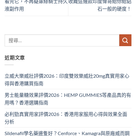
看完它，不再疑慮綠騎士持久
收藏這幾款印度偉哥給你給鉆
液副作用
石一般的硬度！
近期文章
立威大樂威壯評價2026：印度雙效樂威壯20mg真實用家心
得與香港購買指南
男士能量糖效果評價2026：HEMP GUMMIES等產品真的有
用嗎？香港選購指南
必利勁真實用家評價2026：香港用家服用心得與效果全面
分析
Sildenafil學名藥邊隻好？Cenforce、Kamagra與原廠威而鋼