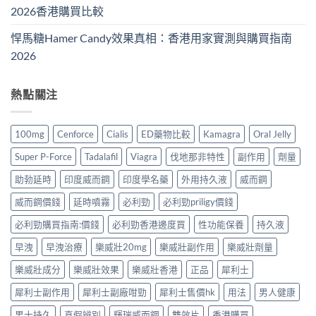
2026香港購買比較
悍馬糖Hamer Candy效果真相：香港用家實測與購買指南
2026
熱點關注
100mg
Cenforce
Cialis
ED藥物比較
Kamagra
Oral Jelly
Super P-Force
Tadalafil
Viagra
伐地那非特性
副作用
劑量
助勃延時
印度威而鋼
印度學名藥
外用持久液
威而鋼
威而鋼價錢
延時噴霧
必利勁
必利勁priligy價錢
必利勁購買指南:價錢
必利勁香港邊度買
性功能保養
持久液
早洩
早洩治療
樂威壯20mg
樂威壯副作用
樂威壯劑量
樂威壯成分
樂威壯效果
樂威壯香港
正品
犀利士
犀利士副作用
犀利士副廠咁勁
犀利士售價hk
用法
男人健康
男士持久
真假辨別
輝瑞威而鋼
雙效片
香港購買