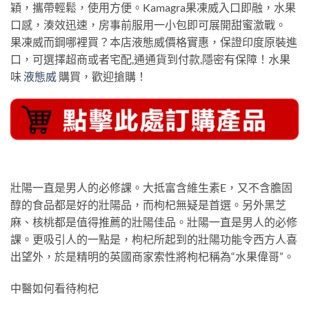
穎，攜帶輕鬆，使用方便。Kamagra果凍威入口即融，水果
口感，湊效迅速，房事前服用一小包即可展開甜蜜激戰。
果凍威而鋼哪裡買？本店液態威價格實惠，保證印度原裝進
口，可選擇超商或者宅配,通通貨到付款,隱密有保障！水果
味
液態威
購買，歡迎搶購！
壯陽一直是男人的必修課。大抵富含維生素E，又不含膽固
醇的食品都是好的壯陽品，而枸杞無疑是首選。另外黑芝
麻、核桃都是值得推薦的壯陽佳品。壯陽一直是男人的必修
課。更吸引人的一點是，枸杞所起到的壯陽功能令西方人喜
出望外，於是精明的英國商家索性將枸杞稱為“水果偉哥”。
中醫如何看待枸杞