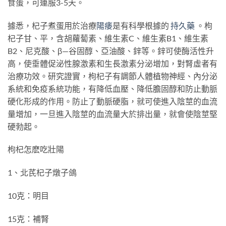
食蛋，可連服3-5天。
據悉，杞子煮蛋用於治療
陽痿
是有科學根據的
持久藥
。枸
杞子甘、平，含胡蘿蔔素、維生素C、維生素B1、維生素
B2、尼克酸、β—谷固醇、亞油酸、鋅等。鋅可使酶活性升
高，使垂體促泌性腺激素和生長激素分泌增加，對腎虛者有
治療功效。研究證實，枸杞子有調節人體植物神經、內分泌
系統和免疫系統功能，有降低血壓、降低膽固醇和防止動脈
硬化形成的作用。防止了動脈硬脂，就可使進入陰莖的血流
量增加，一旦進入陰莖的血流量大於排出量，就會使陰莖堅
硬勃起。
枸杞怎麽吃壯陽
1、北芪杞子燉子鴿
10克：明目
15克：補腎