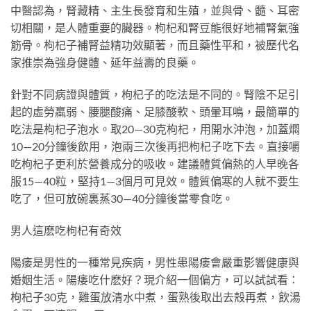
中醫認為，腎藏精、主生長發育和生殖，並與骨、髓、耳密
切相關，是人體重要的臟器。枸杞和腎豆能很好地補腎氣強
筋骨。枸杞子補腎益精功效顯著，而且藥性平和，被歷代名
家推崇為強身健體、延年益壽的良藥。
針對不同病證與體質，枸杞子的吃法是不同的。腎陰不足引
起的虛勞羸弱、腰腿酸痛、足膝酸軟、頭暈耳鳴，最簡單的
吃法是枸杞子泡水。取20—30克枸杞，用開水沖泡，加蓋燜
10—20分鐘後飲用，泡兩三次後再把枸杞子吃下去。直接嚼
吃枸杞子更利於營養成分的吸收。建議體質偏熱的人早晚各
服15—40粒，堅持1—3個月可見效。體質偏寒的人就不要生
吃了，但可放碗裏蒸30—40分鐘後當零食吃。
男人這麽吃枸杞有奇效
陽痿是男性的一種常見疾病，男性患陽痿會嚴重影響健康與
婚姻生活。陽痿吃什麽好？現介紹一個偏方，可以試試看：
枸杞子30克，雞蛋放清水中煮，蛋熟後取出去殼再煮，飲湯