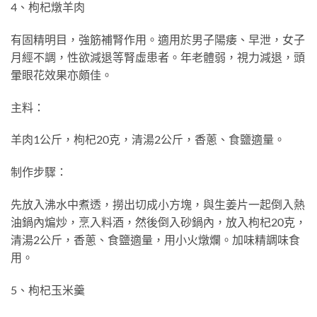
4、枸杞燉羊肉
有固精明目，強筋補腎作用。適用於男子陽痿、早泄，女子
月經不調，性欲減退等腎虛患者。年老體弱，視力減退，頭
暈眼花效果亦頗佳。
主料：
羊肉1公斤，枸杞20克，清湯2公斤，香蔥、食鹽適量。
制作步驟：
先放入沸水中煮透，撈出切成小方塊，與生姜片一起倒入熱
油鍋內煸炒，烹入料酒，然後倒入砂鍋內，放入枸杞20克，
清湯2公斤，香蔥、食鹽適量，用小火燉爛。加味精調味食
用。
5、枸杞玉米羹