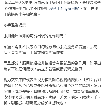
所以具體大家想知道自己服用後回事什麽感覺，要經過檢查
後咨詢醫生自己能不能服用
犀利士5mg每日錠
，並且在服
用的過程中仔細觀察。
妙手溫馨提示：
服用他達拉非的可能出現的副作用有：
頭痛、消化不良或心口灼燒感惡心腹瀉流鼻涕胃痛，肌肉
痛，背部疼痛，手臂或腿部疼痛咳嗽。
而且部分人服用他達拉非後還會有更嚴重的副作用，如果出
現以下述任何癥狀，請立即就醫或接受緊急醫療：
視力突然下降或喪失視力模糊顏色視覺的變化，比如：看到
物體上的藍色色調或難以分辨藍色和綠色之間的區別、聽力
突然下降或喪失、耳鳴勃起持續4小時以上頭暈胸痛蕁麻疹
皮疹呼吸或吞咽困難面部、喉嚨、舌頭、嘴唇、眼睛、手、
腳、腳踝或小腿腫脹皮膚起泡或脫皮。