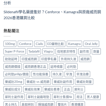
分析
Sildenafil學名藥邊隻好？Cenforce、Kamagra與原廠威而鋼
2026香港購買比較
熱點關注
100mg
Cenforce
Cialis
ED藥物比較
Kamagra
Oral Jelly
Super P-Force
Tadalafil
Viagra
伐地那非特性
副作用
劑量
助勃延時
印度威而鋼
印度學名藥
外用持久液
威而鋼
威而鋼價錢
威而鋼香港正品
延時噴霧
必利勁
必利勁priligy價錢
性功能保養
持久液
早洩
早洩治療
樂威壯20mg
樂威壯 vs 威而鋼
樂威壯副作用
樂威壯劑量
樂威壯成分
樂威壯效果
樂威壯香港
正品
犀利士
犀利士副作用
犀利士副廠咁勁
犀利士售價hk
用法
男人健康
男士持久
真假辨別
輝瑞威而鋼
雙效片
香港購買