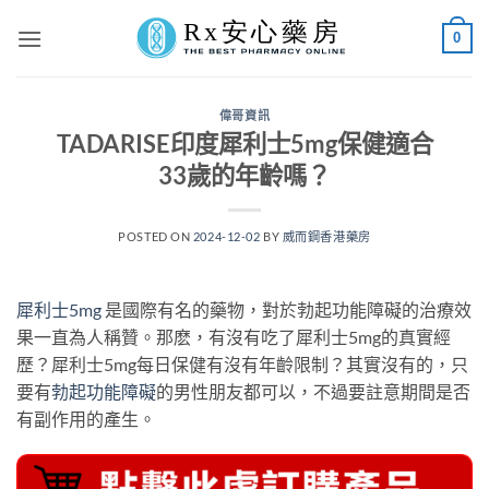
Skip
0
to
content
偉哥資訊
TADARISE印度犀利士5mg保健適合
33歲的年齡嗎？
POSTED ON
2024-12-02
BY
威而鋼香港藥房
犀利士5mg
是國際有名的藥物，對於勃起功能障礙的治療效
果一直為人稱贊。那麽，有沒有吃了犀利士5mg的真實經
歷？犀利士5mg每日保健有沒有年齡限制？其實沒有的，只
要有
勃起功能障礙
的男性朋友都可以，不過要註意期間是否
有副作用的產生。