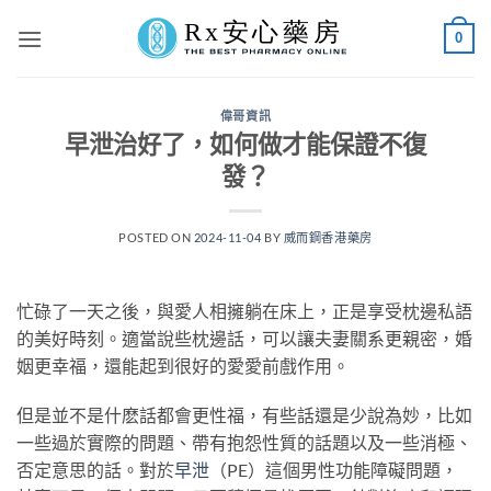
Skip
0
to
content
偉哥資訊
早泄治好了，如何做才能保證不復
發？
POSTED ON
2024-11-04
BY
威而鋼香港藥房
忙碌了一天之後，與愛人相擁躺在床上，正是享受枕邊私語
的美好時刻。適當說些枕邊話，可以讓夫妻關系更親密，婚
姻更幸福，還能起到很好的愛愛前戲作用。
但是並不是什麽話都會更性福，有些話還是少說為妙，比如
一些過於實際的問題、帶有抱怨性質的話題以及一些消極、
否定意思的話。對於
早泄
（PE）這個男性功能障礙問題，