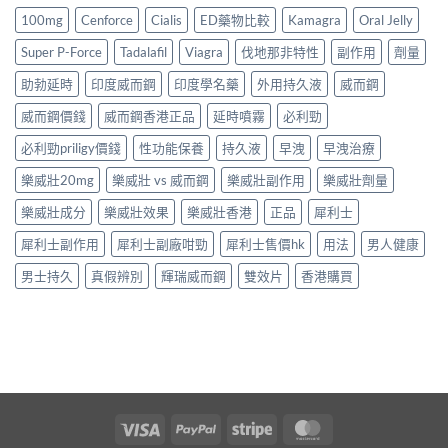
100mg
Cenforce
Cialis
ED藥物比較
Kamagra
Oral Jelly
Super P-Force
Tadalafil
Viagra
伐地那非特性
副作用
劑量
助勃延時
印度威而鋼
印度學名藥
外用持久液
威而鋼
威而鋼價錢
威而鋼香港正品
延時噴霧
必利勁
必利勁priligy價錢
性功能保養
持久液
早洩
早洩治療
樂威壯20mg
樂威壯 vs 威而鋼
樂威壯副作用
樂威壯劑量
樂威壯成分
樂威壯效果
樂威壯香港
正品
犀利士
犀利士副作用
犀利士副廠咁勁
犀利士售價hk
用法
男人健康
男士持久
真假辨別
輝瑞威而鋼
雙效片
香港購買
Visa
PayPal
Stripe
MasterCard