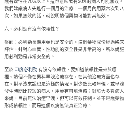
說有效性在70%以上。這也意味著有30%的病人可能無效。
我們建議病人先進行一個月的治療，一個月內用藥六次到八
次，如果無效的話，就說明這個藥物可能對其無效。
六、必利勁有沒有依賴性？
醫師：必利勁長期用藥也是安全的。這個藥物成份經過臨床
評估，針對心血管、性功能的安全性是非常高的，所以說服
用必利勁是非常安全的。
至於
印度必利勁
有沒有依賴性，要知道依賴性是來於哪
裡。這個不僅在男科早洩治療存在，在其他治療方面也存
在。對早洩來說也是這樣的情況。對少數比較年輕，或早洩
發生時間比較短的病人，用藥有可能治癒；對於大多數病人
來說，目前無法治癒早洩，但可以有效控制。並不是說藥物
形成依賴性，而是這個疾病無法真正治癒。