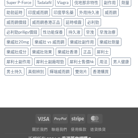
Super P-Force
Tadalafil
Viagra
伐地那非特性
副作用
劑量
助勃延時
印度威而鋼
印度學名藥
外用持久液
威而鋼
威而鋼價錢
威而鋼香港正品
延時噴霧
必利勁
必利勁priligy價錢
性功能保養
持久液
早洩
早洩治療
樂威壯20mg
樂威壯 vs 威而鋼
樂威壯副作用
樂威壯劑量
樂威壯成分
樂威壯效果
樂威壯香港
正品
犀利士
犀利士副作用
犀利士副廠咁勁
犀利士售價hk
用法
男人健康
男士持久
真假辨別
輝瑞威而鋼
雙效片
香港購買
Visa
PayPal
Stripe
MasterCard
關於我們
聯絡我們
使用條款
退貨換貨