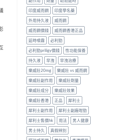
副作用
劑量
助勃延時
議
印度威而鋼
印度學名藥
外用持久液
威而鋼
影
威而鋼價錢
威而鋼香港正品
延時噴霧
必利勁
互
必利勁priligy價錢
性功能保養
持久液
早洩
早洩治療
樂威壯20mg
樂威壯 vs 威而鋼
樂威壯副作用
樂威壯劑量
樂威壯成分
樂威壯效果
樂威壯香港
正品
犀利士
犀利士副作用
犀利士副廠咁勁
犀利士售價hk
用法
男人健康
男士持久
真假辨別