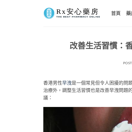
Skip
to
首頁
藥
content
改善生活習慣：
POS
香港男性
早洩
是一個常見但令人困擾的問
治療外，調整生活習慣也是改善早洩問題
議：