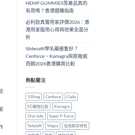
HEMP GUMMIES等產品真的
有用嗎？香港選購指南
必利勁真實用家評價2026：香
港用家服用心得與效果全面分
析
Sildenafil學名藥邊隻好？
Cenforce、Kamagra與原廠威
而鋼2026香港購買比較
熱點關注
些
100mg
Cenforce
Cialis
ED藥物比較
Kamagra
緊
Oral Jelly
Super P-Force
Tadalafil
Viagra
伐地那非特性
作