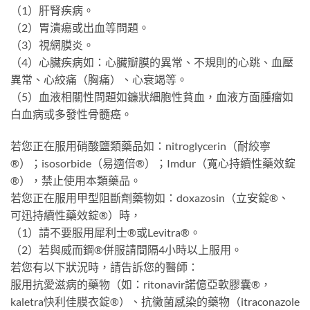
（1）肝腎疾病。
（2）胃潰瘍或出血等問題。
（3）視網膜炎。
（4）心臟疾病如：心臟瓣膜的異常、不規則的心跳、血壓
異常、心絞痛（胸痛）、心衰竭等。
（5）血液相關性問題如鐮狀細胞性貧血，血液方面腫瘤如
白血病或多發性骨髓癌。
若您正在服用硝酸鹽類藥品如：nitroglycerin（耐絞寧
®）；isosorbide（易適倍®）；Imdur（寬心持續性藥效錠
®），禁止使用本類藥品。
若您正在服用甲型阻斷劑藥物如：doxazosin（立安錠®、
可迅持續性藥效錠®）時，
（1）請不要服用犀利士®或Levitra®。
（2）若與威而鋼®併服請間隔4小時以上服用。
若您有以下狀況時，請告訴您的醫師：
服用抗愛滋病的藥物（如：ritonavir諾億亞軟膠囊®，
kaletra快利佳膜衣錠®）、抗黴菌感染的藥物（itraconazole