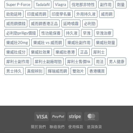
Super P-Force
Tadalafil
Viagra
伐地那非特性
副作用
劑量
助勃延時
印度威而鋼
印度學名藥
外用持久液
威而鋼
威而鋼價錢
威而鋼香港正品
延時噴霧
必利勁
必利勁priligy價錢
性功能保養
持久液
早洩
早洩治療
樂威壯20mg
樂威壯 vs 威而鋼
樂威壯副作用
樂威壯劑量
樂威壯成分
樂威壯效果
樂威壯香港
正品
犀利士
犀利士副作用
犀利士副廠咁勁
犀利士售價hk
用法
男人健康
男士持久
真假辨別
輝瑞威而鋼
雙效片
香港購買
Visa
PayPal
Stripe
MasterCard
關於我們
聯絡我們
使用條款
退貨換貨