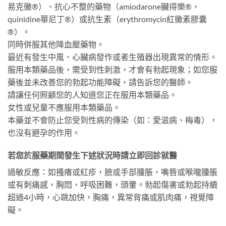
易克黴®）、抗心不整的藥物（amiodarone臟得樂®，
quinidine華尼丁®）或抗生素（erythromycin紅黴素膠囊
®）。
同時併服其他降血壓藥物。
最近有發生中風、心臟病發作或者生殖器出現異常的情形。
服用本類藥品後，需受到性刺激，才會有勃起現象；如您服
藥後並未改善您的勃起功能障礙，請告訴您的醫師。
請讓任何照顧您的人知道您正在服用本類藥品。
女性或兒童不應服用本類藥品。
本藥並不會防止您受到性病的傳染（如：愛滋病、梅毒），
也沒有避孕的作用。
若您於服藥期間發生下述狀況時請立即回診就醫
過敏反應：如搔癢或紅疹，臉或手部腫脹，嘴唇或喉嚨腫脹
或有刺痛感，胸悶，呼吸困難，頭暈。勃起傷害或勃起持續
超過4小時，心跳加快，胸痛，異常背痛或肌肉痛，視覺障
礙。