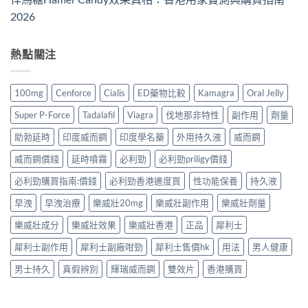
2026
熱點關注
100mg
Cenforce
Cialis
ED藥物比較
Kamagra
Oral Jelly
Super P-Force
Tadalafil
Viagra
伐地那非特性
副作用
劑量
助勃延時
印度威而鋼
印度學名藥
外用持久液
威而鋼
威而鋼價錢
延時噴霧
必利勁
必利勁priligy價錢
必利勁購買指南:價錢
必利勁香港邊度買
性功能保養
持久液
早洩
早洩治療
樂威壯20mg
樂威壯副作用
樂威壯劑量
樂威壯成分
樂威壯效果
樂威壯香港
正品
犀利士
犀利士副作用
犀利士副廠咁勁
犀利士售價hk
用法
男人健康
男士持久
真假辨別
輝瑞威而鋼
雙效片
香港購買