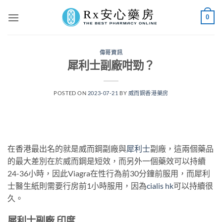
Skip
0
to
content
偉哥資訊
犀利士副廠咁勁？
POSTED ON
2023-07-21
BY
威而鋼香港藥房
在香港最出名的就是威而鋼副廠與
犀利士
副廠，這兩個藥品
的最大差別在於威而鋼是短效，而另外一個藥效可以持續
24-36小時，因此Viagra在性行為前30分鐘前服用，而犀利
士醫生紙則需要行房前1小時服用，因為
cialis hk
可以持續很
久。
犀利士副廠 印度