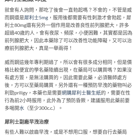
就會有人詢問，那吃了後會一直勃起嗎？不會的，不管是威
而鋼還是
犀利士5mg
，服用後都需要有性刺激才會勃起，犀
利士80mg還有另外一個作用是改善良性前列腺肥大，許多
超過40歲的人，會有夜尿、頻尿，小便困難，其實都是因為
前列腺肥大，因此本藥除了可以改善性功能障礙，又可以治
療前列腺肥大，真是一舉兩得！
威而鋼這幾年專利期過了，所以會有很多成分相同，但是價
格比較便宜的學名藥陸續出現，在藥局可以購買嗎？如果沒
有處方簽，是無法購買的，因此需要此藥，必須醫師處方
後，方可以至藥局購買，另外還有一種預防早洩的藥物叫必
利勁priligy，本藥也是需要
網購犀利士醫生紙
的，需要在性
行為前2小時服用，此外為了預防昏厥，建議服用此藥前要
多喝開
水
（至少300c.c.）。
犀利士副廠早洩治療
有些人難以啟齒早洩，或是不想用口服，想要自行去藥局