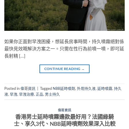
如果你正面對早洩困擾，想延長房事時間，持久噴霧絕對係
最快見效嘅解決方案之一。只需在性行為前噴一噴，即可延
長射精 […]
CONTINUE READING
→
Posted in
偉哥資訊
|
Tagged
NBB延時噴劑
,
外用持久液
,
延時噴霧
,
持久
液
,
早洩
,
早洩治療
,
正品
,
男士持久
偉哥資訊
香港男士延時噴霧邊款最好用？法國綠騎
士、享久3代、NBB延時噴劑效果深入比較