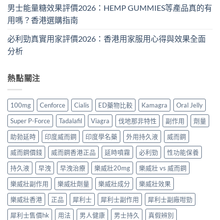
男士能量糖效果評價2026：HEMP GUMMIES等產品真的有
用嗎？香港選購指南
必利勁真實用家評價2026：香港用家服用心得與效果全面
分析
熱點關注
100mg
Cenforce
Cialis
ED藥物比較
Kamagra
Oral Jelly
Super P-Force
Tadalafil
Viagra
伐地那非特性
副作用
劑量
助勃延時
印度威而鋼
印度學名藥
外用持久液
威而鋼
威而鋼價錢
威而鋼香港正品
延時噴霧
必利勁
性功能保養
持久液
早洩
早洩治療
樂威壯20mg
樂威壯 vs 威而鋼
樂威壯副作用
樂威壯劑量
樂威壯成分
樂威壯效果
樂威壯香港
正品
犀利士
犀利士副作用
犀利士副廠咁勁
犀利士售價hk
用法
男人健康
男士持久
真假辨別