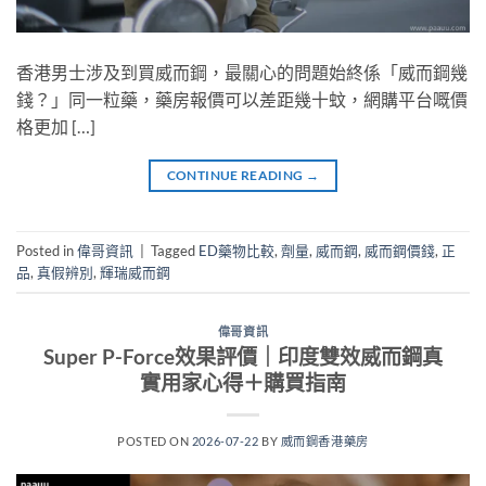
香港男士涉及到買威而鋼，最關心的問題始終係「威而鋼幾
錢？」同一粒藥，藥房報價可以差距幾十蚊，網購平台嘅價
格更加 […]
CONTINUE READING
→
Posted in
偉哥資訊
|
Tagged
ED藥物比較
,
劑量
,
威而鋼
,
威而鋼價錢
,
正
品
,
真假辨別
,
輝瑞威而鋼
偉哥資訊
Super P-Force效果評價｜印度雙效威而鋼真
實用家心得＋購買指南
POSTED ON
2026-07-22
BY
威而鋼香港藥房