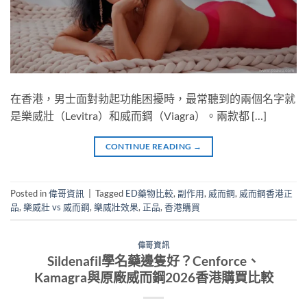
在香港，男士面對勃起功能困擾時，最常聽到的兩個名字就
是樂威壯（Levitra）和威而鋼（Viagra）。兩款都 […]
CONTINUE READING
→
Posted in
偉哥資訊
|
Tagged
ED藥物比較
,
副作用
,
威而鋼
,
威而鋼香港正
品
,
樂威壯 vs 威而鋼
,
樂威壯效果
,
正品
,
香港購買
偉哥資訊
Sildenafil學名藥邊隻好？Cenforce、
Kamagra與原廠威而鋼2026香港購買比較