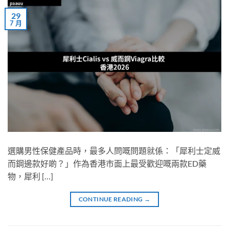
29
7 月
選購男性保健產品時，最多人問嘅問題就係：「犀利士定威
而鋼邊款好啲？」作為香港市面上最受歡迎嘅兩款ED藥
物，犀利 […]
CONTINUE READING
→