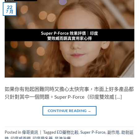
22
7 月
如果你有勃起困難同時又擔心太快完事，市面上好多產品都
只針對其中一個問題。Super P-Force（印度雙效威 […]
CONTINUE READING
→
Posted in
偉哥資訊
|
Tagged
ED藥物比較
,
Super P-Force
,
副作用
,
助勃延
時
,
印度威而鋼
,
印度學名藥
,
早洩治療