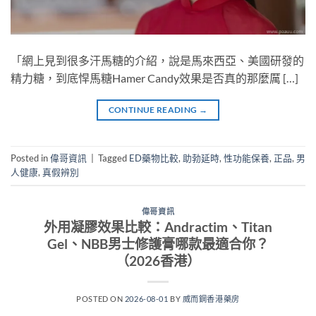
「網上見到很多汗馬糖的介紹，說是馬來西亞、美國研發的
精力糖，到底悍馬糖Hamer Candy效果是否真的那麼厲 […]
CONTINUE READING
→
Posted in
偉哥資訊
|
Tagged
ED藥物比較
,
助勃延時
,
性功能保養
,
正品
,
男
人健康
,
真假辨別
偉哥資訊
外用凝膠效果比較：Andractim、Titan
Gel、NBB男士修護膏哪款最適合你？
（2026香港）
POSTED ON
2026-08-01
BY
威而鋼香港藥房