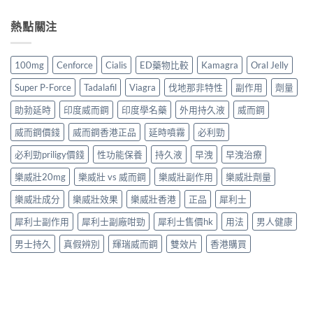
熱點關注
100mg
Cenforce
Cialis
ED藥物比較
Kamagra
Oral Jelly
Super P-Force
Tadalafil
Viagra
伐地那非特性
副作用
劑量
助勃延時
印度威而鋼
印度學名藥
外用持久液
威而鋼
威而鋼價錢
威而鋼香港正品
延時噴霧
必利勁
必利勁priligy價錢
性功能保養
持久液
早洩
早洩治療
樂威壯20mg
樂威壯 vs 威而鋼
樂威壯副作用
樂威壯劑量
樂威壯成分
樂威壯效果
樂威壯香港
正品
犀利士
犀利士副作用
犀利士副廠咁勁
犀利士售價hk
用法
男人健康
男士持久
真假辨別
輝瑞威而鋼
雙效片
香港購買