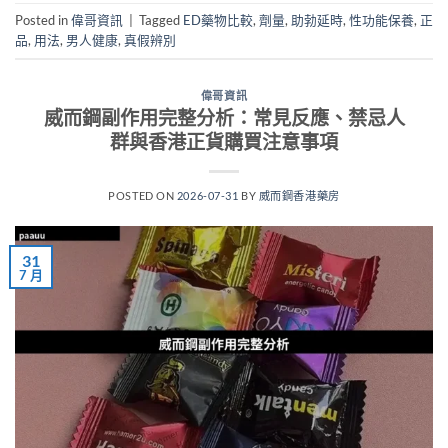
Posted in
偉哥資訊
|
Tagged
ED藥物比較
,
劑量
,
助勃延時
,
性功能保養
,
正
品
,
用法
,
男人健康
,
真假辨別
偉哥資訊
威而鋼副作用完整分析：常見反應、禁忌人
群與香港正貨購買注意事項
POSTED ON
2026-07-31
BY
威而鋼香港藥房
31
7 月