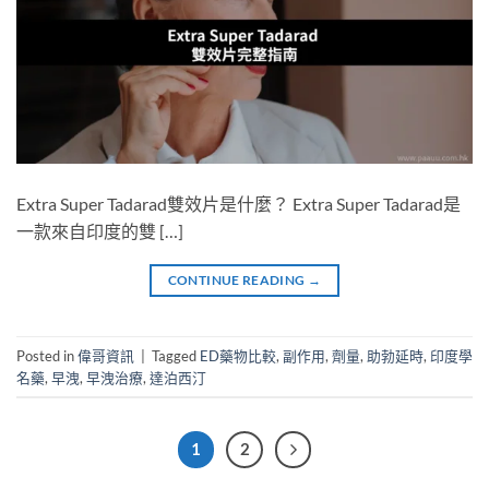
Extra Super Tadarad雙效片是什麼？ Extra Super Tadarad是
一款來自印度的雙 […]
CONTINUE READING
→
Posted in
偉哥資訊
|
Tagged
ED藥物比較
,
副作用
,
劑量
,
助勃延時
,
印度學
名藥
,
早洩
,
早洩治療
,
達泊西汀
1
2