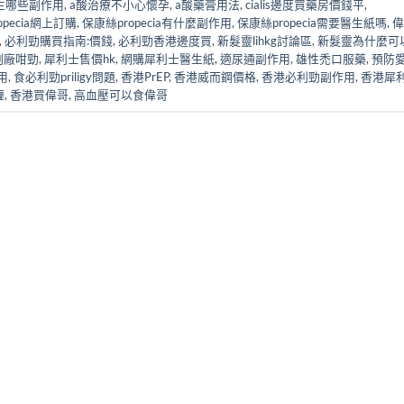
生哪些副作用
,
a酸治療不小心懷孕
,
a酸藥膏用法
,
cialis邊度買藥房價錢平
,
ropecia網上訂購
,
保康絲propecia有什麼副作用
,
保康絲propecia需要醫生紙嗎
,
偉
,
必利勁購買指南:價錢
,
必利勁香港邊度買
,
新髮靈lihkg討論區
,
新髮靈為什麼可
副廠咁勁
,
犀利士售價hk
,
網購犀利士醫生紙
,
適尿通副作用
,
雄性禿口服藥
,
預防
用
,
食必利勁priligy問題
,
香港PrEP
,
香港威而鋼價格
,
香港必利勁副作用
,
香港犀
喱
,
香港買偉哥
,
高血壓可以食偉哥