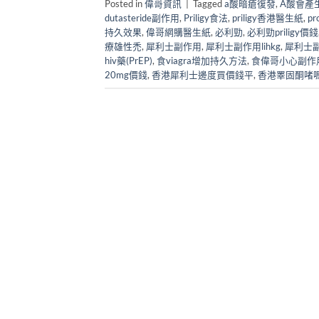
Posted in
偉哥資訊
|
Tagged
a酸暗瘡復發
,
A酸會產
dutasteride副作用
,
Priligy食法
,
priligy香港醫生紙
,
p
持久效果
,
偉哥網購醫生紙
,
必利勁
,
必利勁priligy價錢
療雄性禿
,
犀利士副作用
,
犀利士副作用lihkg
,
犀利士
hiv藥(PrEP)
,
食viagra增加持久方法
,
食偉哥小心副作
20mg價錢
,
香港犀利士邊度買價錢平
,
香港睪固酮啫