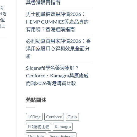
與香港購買指南
哥
男士能量糖效果評價2026：
以治
愛滋
HEMP GUMMIES等產品真的
利士
有用嗎？香港選購指南
必利勁真實用家評價2026：香
港用家服用心得與效果全面分
析
Sildenafil學名藥邊隻好？
Cenforce、Kamagra與原廠威
而鋼2026香港購買比較
熱點關注
100mg
Cenforce
Cialis
ED藥物比較
Kamagra
Oral Jelly
Super P-Force