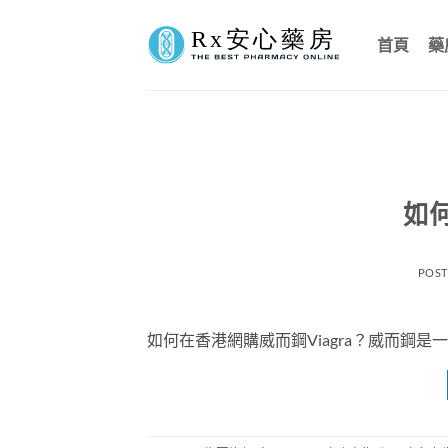
Skip
to
首頁
藥
content
如
POS
如何在香港網購威而鋼Viagra？威而鋼是一種