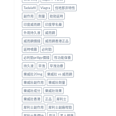
Tadalafil
Viagra
伐地那非特性
副作用
劑量
助勃延時
印度威而鋼
印度學名藥
外用持久液
威而鋼
威而鋼價錢
威而鋼香港正品
延時噴霧
必利勁
必利勁priligy價錢
性功能保養
持久液
早洩
早洩治療
樂威壯20mg
樂威壯 vs 威而鋼
樂威壯副作用
樂威壯劑量
樂威壯成分
樂威壯效果
樂威壯香港
正品
犀利士
犀利士副作用
犀利士副廠咁勁
犀利士售價hk
用法
男人健康