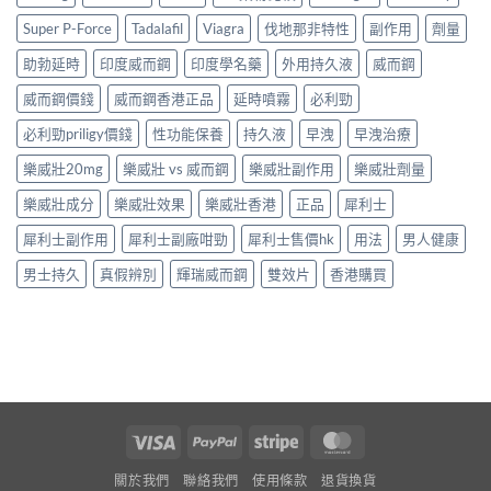
Super P-Force
Tadalafil
Viagra
伐地那非特性
副作用
劑量
助勃延時
印度威而鋼
印度學名藥
外用持久液
威而鋼
威而鋼價錢
威而鋼香港正品
延時噴霧
必利勁
必利勁priligy價錢
性功能保養
持久液
早洩
早洩治療
樂威壯20mg
樂威壯 vs 威而鋼
樂威壯副作用
樂威壯劑量
樂威壯成分
樂威壯效果
樂威壯香港
正品
犀利士
犀利士副作用
犀利士副廠咁勁
犀利士售價hk
用法
男人健康
男士持久
真假辨別
輝瑞威而鋼
雙效片
香港購買
Visa
PayPal
Stripe
MasterCard
關於我們
聯絡我們
使用條款
退貨換貨