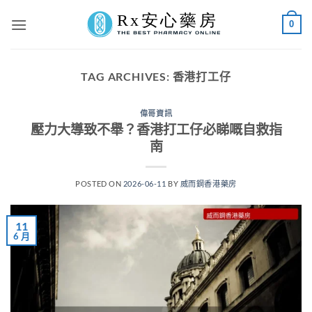
Skip
0
to
content
TAG ARCHIVES:
香港打工仔
偉哥資訊
壓力大導致不舉？香港打工仔必睇嘅自救指
南
POSTED ON
2026-06-11
BY
威而鋼香港藥房
11
6 月