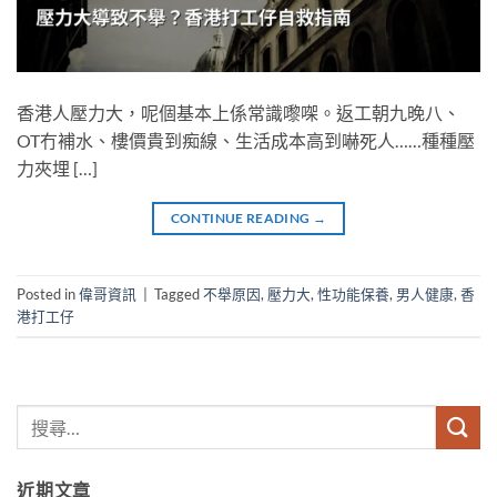
香港人壓力大，呢個基本上係常識嚟㗎。返工朝九晚八、
OT冇補水、樓價貴到痴線、生活成本高到嚇死人……種種壓
力夾埋 […]
CONTINUE READING
→
Posted in
偉哥資訊
|
Tagged
不舉原因
,
壓力大
,
性功能保養
,
男人健康
,
香
港打工仔
近期文章