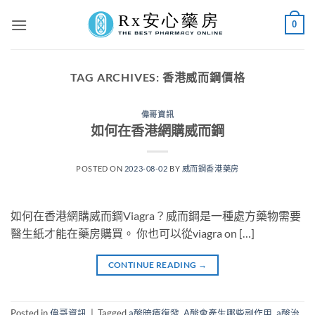
Skip
0
to
content
TAG ARCHIVES:
香港威而鋼價格
偉哥資訊
如何在香港網購威而鋼
POSTED ON
2023-08-02
BY
威而鋼香港藥房
如何在香港網購威而鋼Viagra？威而鋼是一種處方藥物需要
醫生紙才能在藥房購買。 你也可以從viagra on […]
CONTINUE READING
→
Posted in
偉哥資訊
|
Tagged
a酸暗瘡復發
,
A酸會產生哪些副作用
,
a酸治