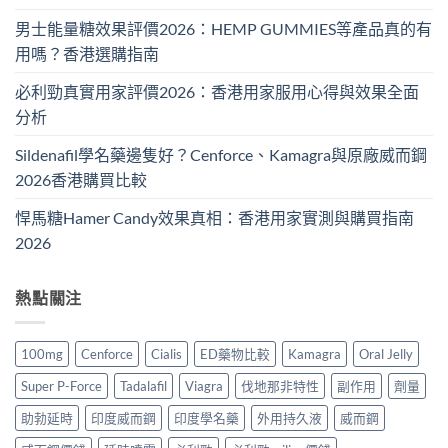
男士能量糖效果評價2026：HEMP GUMMIES等產品真的有
用嗎？香港選購指南
必利勁真實用家評價2026：香港用家服用心得與效果全面
分析
Sildenafil學名藥邊隻好？Cenforce、Kamagra與原廠威而鋼
2026香港購買比較
悍馬糖Hamer Candy效果真相：香港用家實測與購買指南
2026
熱點關注
100mg
Cenforce
Cialis
ED藥物比較
Kamagra
Oral Jelly
Super P-Force
Tadalafil
Viagra
伐地那非特性
副作用
劑量
助勃延時
印度威而鋼
印度學名藥
外用持久液
威而鋼