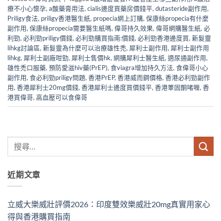
療不小心懷孕
,
a酸藥膏用法
,
cialis邊度買藥房價錢平
,
dutasteride副作用
,
Priligy食法
,
priligy香港醫生紙
,
propecia網上訂購
,
保康絲propecia有什麼
副作用
,
保康絲propecia需要醫生紙嗎
,
偉哥持久效果
,
偉哥網購醫生紙
,
必
利勁
,
必利勁priligy價錢
,
必利勁購買指南:價錢
,
必利勁香港邊度買
,
新髮靈
lihkg討論區
,
新髮靈為什麼可以治療雄性禿
,
犀利士副作用
,
犀利士副作用
lihkg
,
犀利士副廠咁勁
,
犀利士售價hk
,
網購犀利士醫生紙
,
適尿通副作用
,
雄性禿口服藥
,
預防愛滋hiv藥(PrEP)
,
食viagra增加持久方法
,
食偉哥小心
副作用
,
食必利勁priligy問題
,
香港PrEP
,
香港威而鋼價格
,
香港必利勁副作
用
,
香港犀利士20mg價錢
,
香港犀利士邊度買價錢平
,
香港睪固酮啫喱
,
香
港買偉哥
,
高血壓可以食偉哥
近期文章
立威大樂威壯評價2026：印度雙效樂威壯20mg真實用家心
得與香港購買指南