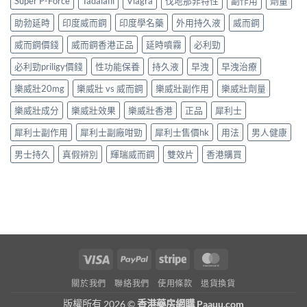
Super P-Force
Tadalafil
Viagra
伐地那非特性
副作用
劑量
助勃延時
印度威而鋼
印度學名藥
外用持久液
威而鋼
威而鋼價錢
威而鋼香港正品
延時噴霧
必利勁
必利勁priligy價錢
性功能保養
持久液
早洩
早洩治療
樂威壯20mg
樂威壯 vs 威而鋼
樂威壯副作用
樂威壯劑量
樂威壯成分
樂威壯效果
樂威壯香港
正品
犀利士
犀利士副作用
犀利士副廠咁勁
犀利士售價hk
用法
男人健康
男士持久
真假辨別
輝瑞威而鋼
雙效片
香港購買
Visa
PayPal
Stripe
MasterCard
關於我們
聯絡我們
使用條款
退貨換貨
版權所有 2026 ©
香港藥房網購 Paauu.com