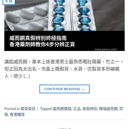
6 月
講起威而鋼，基本上係香港男士最熟悉嘅壯陽藥，冇之一。
但正因為太出名，市面上嘅假貨、水貨、仿製貨多到嚇親
人。唔少 […]
CONTINUE READING
→
Posted in
偉哥資訊
|
Tagged
威而鋼價錢
,
正品
,
真假辨別
,
輝瑞威而鋼
,
防
偽
,
香港購買