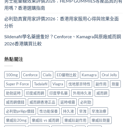
男士能量糖效果評價2026：HEMP GUMMIES等產品真的有
用嗎？香港選購指南
必利勁真實用家評價2026：香港用家服用心得與效果全面
分析
Sildenafil學名藥邊隻好？Cenforce、Kamagra與原廠威而鋼
2026香港購買比較
熱點關注
100mg
Cenforce
Cialis
ED藥物比較
Kamagra
Oral Jelly
Super P-Force
Tadalafil
Viagra
伐地那非特性
副作用
劑量
助勃延時
印度威而鋼
印度學名藥
外用持久液
威而鋼
威而鋼價錢
威而鋼香港正品
延時噴霧
必利勁
必利勁priligy價錢
性功能保養
持久液
早洩
早洩治療
樂威壯20mg
樂威壯 vs 威而鋼
樂威壯副作用
樂威壯劑量