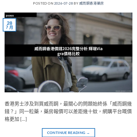
POSTED ON
2026-07-28
BY
威而鋼香港藥房
28
7 月
香港男士涉及到買威而鋼，最關心的問題始終係「威而鋼幾
錢？」同一粒藥，藥房報價可以差距幾十蚊，網購平台嘅價
格更加 […]
CONTINUE READING
→