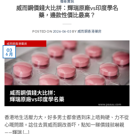
偉哥資訊
威而鋼價錢大比拼：輝瑞原廠vs印度學名
藥，邊款性價比最高？
POSTED ON
2026-06-03
BY
威而鋼香港藥房
03
6 月
香港地生活壓力大，好多男士都會遇到床上唔夠硬、力不從
心嘅問題。諗住去買威而鋼改善吓，點知一睇價錢就嚇親
——輝瑞 […]