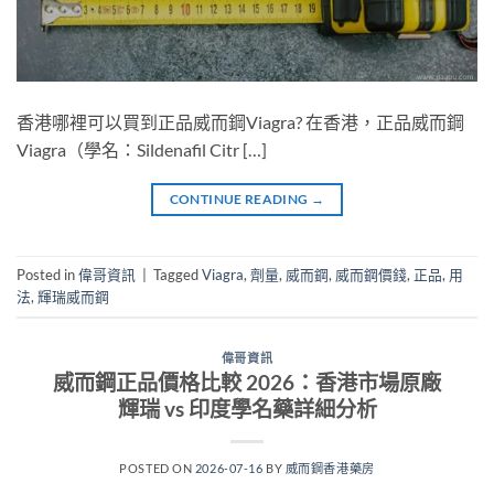
香港哪裡可以買到正品威而鋼Viagra? 在香港，正品威而鋼
Viagra（學名：Sildenafil Citr […]
CONTINUE READING
→
Posted in
偉哥資訊
|
Tagged
Viagra
,
劑量
,
威而鋼
,
威而鋼價錢
,
正品
,
用
法
,
輝瑞威而鋼
偉哥資訊
威而鋼正品價格比較 2026：香港市場原廠
輝瑞 vs 印度學名藥詳細分析
POSTED ON
2026-07-16
BY
威而鋼香港藥房