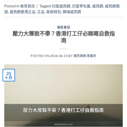
Posted in
偉哥資訊
|
Tagged
印度威而鋼
,
印度學名藥
,
威而鋼
,
威而鋼價
錢
,
威而鋼香港正品
,
正品
,
真假辨別
,
輝瑞威而鋼
偉哥資訊
壓力大導致不舉？香港打工仔必睇嘅自救指
南
POSTED ON
2026-06-25
BY
威而鋼香港藥房
25
6 月