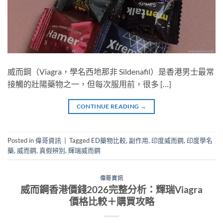
威而鋼（Viagra，學名西地那非 Sildenafil）是香港男士最常
接觸的壯陽藥物之一，但每次服用前，很多 […]
CONTINUE READING
→
Posted in
偉哥資訊
|
Tagged
ED藥物比較
,
副作用
,
印度威而鋼
,
印度學名
藥
,
威而鋼
,
真假辨別
,
輝瑞威而鋼
偉哥資訊
威而鋼香港價錢2026完整分析：輝瑞Viagra
價格比較＋購買攻略