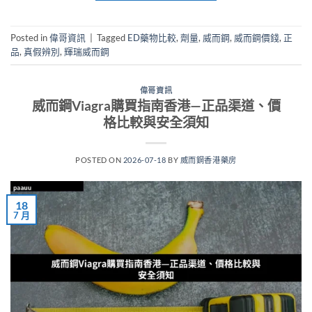
Posted in
偉哥資訊
|
Tagged
ED藥物比較
,
劑量
,
威而鋼
,
威而鋼價錢
,
正
品
,
真假辨別
,
輝瑞威而鋼
偉哥資訊
威而鋼Viagra購買指南香港—正品渠道、價
格比較與安全須知
POSTED ON
2026-07-18
BY
威而鋼香港藥房
18
7 月