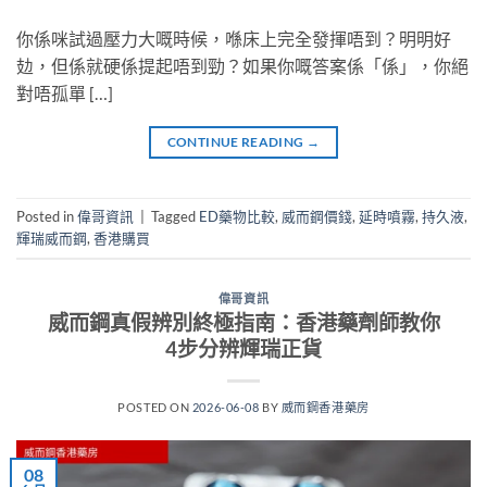
你係咪試過壓力大嘅時候，喺床上完全發揮唔到？明明好
攰，但係就硬係提起唔到勁？如果你嘅答案係「係」，你絕
對唔孤單 […]
CONTINUE READING
→
Posted in
偉哥資訊
|
Tagged
ED藥物比較
,
威而鋼價錢
,
延時噴霧
,
持久液
,
輝瑞威而鋼
,
香港購買
偉哥資訊
威而鋼真假辨別終極指南：香港藥劑師教你
4步分辨輝瑞正貨
POSTED ON
2026-06-08
BY
威而鋼香港藥房
08