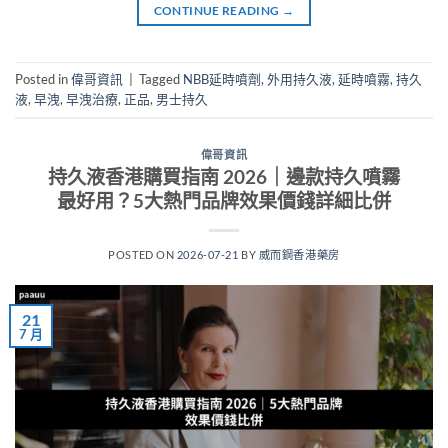
CONTINUE READING
→
Posted in
偉哥資訊
|
Tagged
NBB延時噴劑
,
外用持久液
,
延時噴霧
,
持久
液
,
早洩
,
早洩治療
,
正品
,
男士持久
偉哥資訊
持久液香港購買指南 2026｜邊款持久噴霧
最好用？5大熱門品牌效果價錢詳細比併
POSTED ON
2026-07-21
BY
威而鋼香港藥房
21
7 月