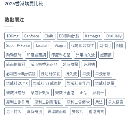
2026香港購買比較
熱點關注
100mg
Cenforce
Cialis
ED藥物比較
Kamagra
Oral Jelly
Super P-Force
Tadalafil
Viagra
伐地那非特性
副作用
劑量
助勃延時
印度威而鋼
印度學名藥
外用持久液
威而鋼
威而鋼價錢
威而鋼香港正品
延時噴霧
必利勁
必利勁priligy價錢
性功能保養
持久液
早洩
早洩治療
樂威壯20mg
樂威壯 vs 威而鋼
樂威壯副作用
樂威壯劑量
樂威壯成分
樂威壯效果
樂威壯香港
正品
犀利士
犀利士副作用
犀利士副廠咁勁
犀利士售價hk
用法
男人健康
男士持久
真假辨別
輝瑞威而鋼
雙效片
香港購買