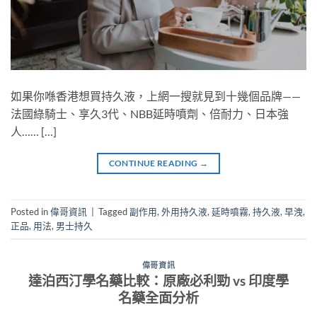
如果你喺香港想買持久液，上網一搜就見到十幾個品牌——
法國綠騎士、享久3代、NBB延時噴劑、倍耐力、日本強
人…… […]
CONTINUE READING
→
Posted in
偉哥資訊
|
Tagged
副作用
,
外用持久液
,
延時噴霧
,
持久液
,
早洩
,
正品
,
用法
,
男士持久
偉哥資訊
達泊西汀學名藥比較：原廠必利勁 vs 印度學
名藥全面分析