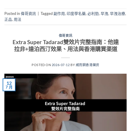
Posted in
偉哥資訊
|
Tagged
副作用
,
印度學名藥
,
必利勁
,
早洩
,
早洩治療
,
正品
,
用法
偉哥資訊
Extra Super Tadarad雙效片完整指南：他達
拉非+達泊西汀效果、用法與香港購買渠道
POSTED ON
2026-07-12
BY
威而鋼香港藥房
12
7 月