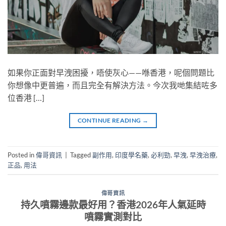
如果你正面對早洩困擾，唔使灰心——喺香港，呢個問題比
你想像中更普遍，而且完全有解決方法。今次我哋集結咗多
位香港 […]
CONTINUE READING
→
Posted in
偉哥資訊
|
Tagged
副作用
,
印度學名藥
,
必利勁
,
早洩
,
早洩治療
,
正品
,
用法
偉哥資訊
持久噴霧邊款最好用？香港2026年人氣延時
噴霧實測對比