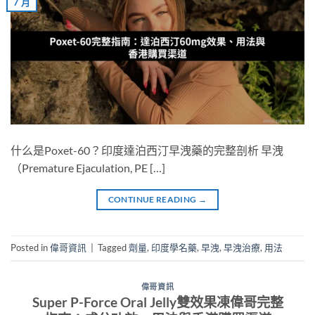
7 月
什么是Poxet-60？印度達泊西汀早洩藥的完整剖析 早洩
（Premature Ejaculation, PE […]
CONTINUE READING
→
Posted in
偉哥資訊
|
Tagged
劑量
,
印度學名藥
,
早洩
,
早洩治療
,
用法
偉哥資訊
Super P-Force Oral Jelly雙效果凍偉哥完整