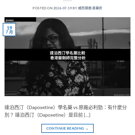
POSTED ON
2026-07-19
BY
威而鋼香港藥房
19
7 月
達泊西汀（Dapoxetine）學名藥 vs 原廠必利勁：有什麼分
別？ 達泊西汀（Dapoxetine）是目前 […]
CONTINUE READING
→