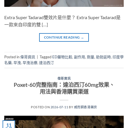
Extra Super Tadarad雙效片是什麼？ Extra Super Tadarad是
一款來自印度的雙 […]
CONTINUE READING
→
Posted in
偉哥資訊
|
Tagged
ED藥物比較
,
副作用
,
劑量
,
助勃延時
,
印度學
名藥
,
早洩
,
早洩治療
,
達泊西汀
偉哥資訊
Poxet-60完整指南：達泊西汀60mg效果、
用法與香港購買渠道
POSTED ON
2026-07-11
BY
威而鋼香港藥房
11