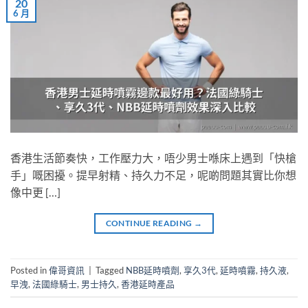
20
6 月
香港生活節奏快，工作壓力大，唔少男士喺床上遇到「快槍
手」嘅困擾。提早射精、持久力不足，呢啲問題其實比你想
像中更 […]
CONTINUE READING
→
Posted in
偉哥資訊
|
Tagged
NBB延時噴劑
,
享久3代
,
延時噴霧
,
持久液
,
早洩
,
法國綠騎士
,
男士持久
,
香港延時產品