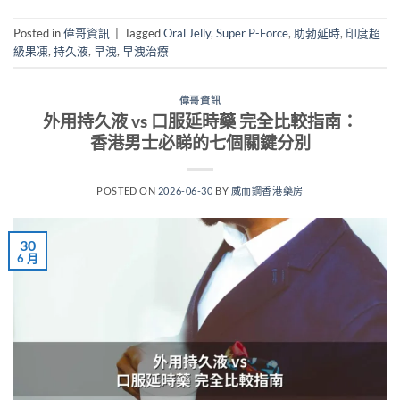
Posted in
偉哥資訊
|
Tagged
Oral Jelly
,
Super P-Force
,
助勃延時
,
印度超
級果凍
,
持久液
,
早洩
,
早洩治療
偉哥資訊
外用持久液 vs 口服延時藥 完全比較指南：
香港男士必睇的七個關鍵分別
POSTED ON
2026-06-30
BY
威而鋼香港藥房
30
6 月