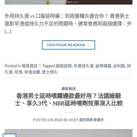
外用持久液 vs 口服延時藥：到底邊種先適合你？ 香港男士
面對早洩或持久力不足的問題時，通常會遇到兩個選擇：外
[…]
CONTINUE READING
→
Posted in
偉哥資訊
|
Tagged
助勃延時
,
外用持久液
,
延時噴霧
,
必利勁
,
持
久液
,
早洩
,
早洩治療
,
男士持久
偉哥資訊
香港男士延時噴霧邊款最好用？法國綠騎
士、享久3代、NBB延時噴劑效果深入比較
POSTED ON
2026-06-20
BY
威而鋼香港藥房