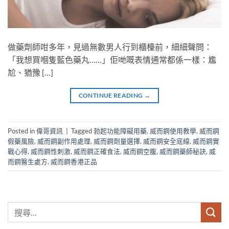
做藥劑師咁多年，見過無數男人行到櫃檯前，細細聲問：
「我想買嗰隻藍色藥丸……」佢哋嘅表情通常都係一樣：尷
尬、猶豫 […]
CONTINUE READING
→
Posted in
偉哥資訊
|
Tagged
勃起功能障礙用藥
,
威而鋼使用教學
,
威而鋼
假藥風險
,
威而鋼副作用處理
,
威而鋼劑量選擇
,
威而鋼安全底線
,
威而鋼實
戰心得
,
威而鋼性刺激
,
威而鋼正確食法
,
威而鋼空腹
,
威而鋼藥師秘訣
,
威
而鋼醫生處方
,
威而鋼香港正品