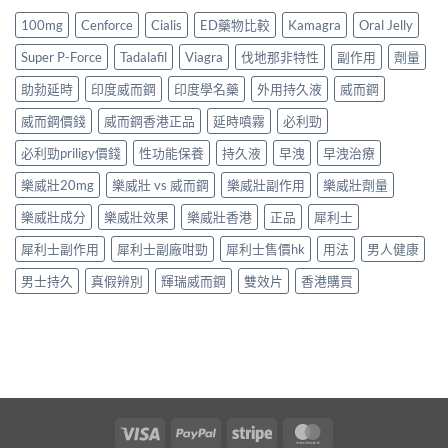
100mg
Cenforce
Cialis
ED藥物比較
Kamagra
Oral Jelly
Super P-Force
Tadalafil
Viagra
伐地那非特性
副作用
劑量
助勃延時
印度威而鋼
印度學名藥
外用持久液
威而鋼
威而鋼價錢
威而鋼香港正品
延時噴霧
必利勁
必利勁priligy價錢
性功能保養
持久液
早洩
早洩治療
樂威壯20mg
樂威壯 vs 威而鋼
樂威壯副作用
樂威壯劑量
樂威壯成分
樂威壯效果
樂威壯香港
正品
犀利士
犀利士副作用
犀利士副廠咁勁
犀利士售價hk
用法
男人健康
男士持久
真假辨別
輝瑞威而鋼
雙效片
香港購買
Visa
PayPal
Stripe
MasterCard