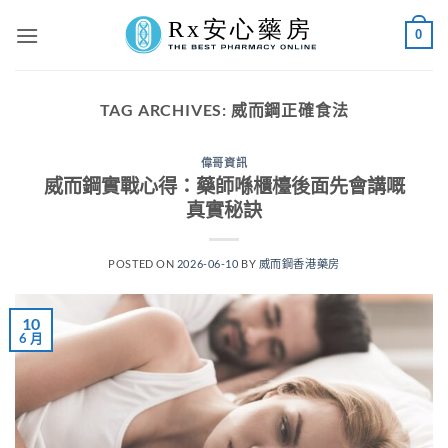
Skip
0
to
content
TAG ARCHIVES:
威而鋼正確食法
偉哥資訊
威而鋼實戰心得：藥師喺櫃檯後面先會講嘅
真實秘訣
POSTED ON
2026-06-10
BY
威而鋼香港藥房
10
6 月