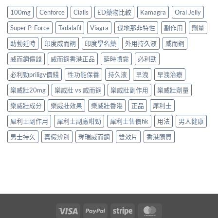
100mg
Cenforce
Cialis
ED藥物比較
Kamagra
Oral Jelly
Super P-Force
Tadalafil
Viagra
伐地那非特性
副作用
劑量
助勃延時
印度威而鋼
印度學名藥
外用持久液
威而鋼
威而鋼價錢
威而鋼香港正品
延時噴霧
必利勁
必利勁priligy價錢
性功能保養
持久液
早洩
早洩治療
樂威壯20mg
樂威壯 vs 威而鋼
樂威壯副作用
樂威壯劑量
樂威壯成分
樂威壯效果
樂威壯香港
正品
犀利士
犀利士副作用
犀利士副廠咁勁
犀利士售價hk
用法
男人健康
男士持久
真假辨別
輝瑞威而鋼
雙效片
香港購買
Visa
PayPal
Stripe
MasterCard