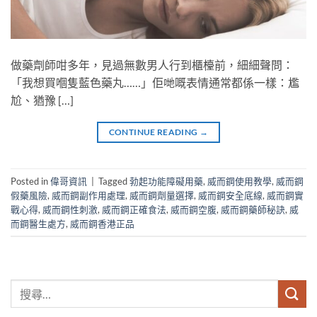
做藥劑師咁多年，見過無數男人行到櫃檯前，細細聲問：
「我想買嗰隻藍色藥丸……」佢哋嘅表情通常都係一樣：尷
尬、猶豫 […]
CONTINUE READING
→
Posted in
偉哥資訊
|
Tagged
勃起功能障礙用藥
,
威而鋼使用教學
,
威而鋼
假藥風險
,
威而鋼副作用處理
,
威而鋼劑量選擇
,
威而鋼安全底線
,
威而鋼實
戰心得
,
威而鋼性刺激
,
威而鋼正確食法
,
威而鋼空腹
,
威而鋼藥師秘訣
,
威
而鋼醫生處方
,
威而鋼香港正品