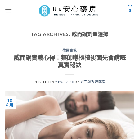
Skip
0
to
content
TAG ARCHIVES:
威而鋼劑量選擇
偉哥資訊
威而鋼實戰心得：藥師喺櫃檯後面先會講嘅
真實秘訣
POSTED ON
2026-06-10
BY
威而鋼香港藥房
10
6 月