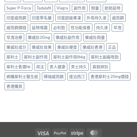
Super P-Force
Tadalafil
Viagra
副作用
劑量
助勃延時
印度威而鋼
印度學名藥
印度超級果凍
外用持久液
威而鋼
威而鋼價錢
延時噴霧
必利勁
性功能保養
持久液
早洩
早洩治療
樂威壯20mg
樂威壯副作用
樂威壯劑量
樂威壯成分
樂威壯效果
樂威壯硬度
樂威壯香港
正品
犀利士
犀利士副作用
犀利士副作用lihkg
犀利士副廠咁勁
犀利士售價hk
用法
男人健康
男士持久
真假辨別
網購犀利士醫生紙
輝瑞威而鋼
達泊西汀
香港犀利士20mg價錢
香港購買
Visa
PayPal
Stripe
MasterCard