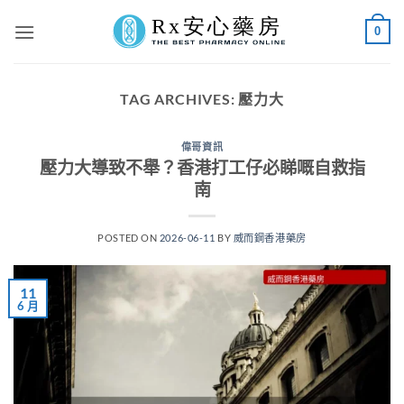
Skip
0
to
content
TAG ARCHIVES:
壓力大
偉哥資訊
壓力大導致不舉？香港打工仔必睇嘅自救指
南
POSTED ON
2026-06-11
BY
威而鋼香港藥房
11
6 月