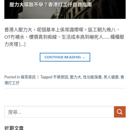
香港人壓力大，呢個基本上係常識嚟㗎。返工朝九晚八、
OT冇補水、樓價貴到痴線、生活成本高到嚇死人……種種壓
力夾埋 […]
CONTINUE READING
→
Posted in
偉哥資訊
|
Tagged
不舉原因
,
壓力大
,
性功能保養
,
男人健康
,
香
港打工仔
近期文章