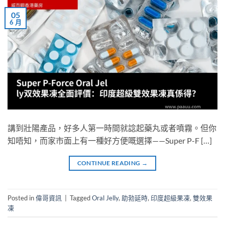
05
6 月
講到壯陽產品，好多人第一時間就諗起藥丸或者噴霧。但你
知唔知，而家市面上有一種好方便嘅選擇——Super P-F […]
CONTINUE READING
→
Posted in
偉哥資訊
|
Tagged
Oral Jelly
,
助勃延時
,
印度超級果凍
,
雙效果
凍