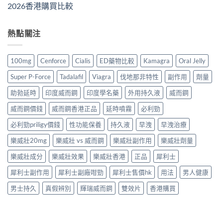
2026香港購買比較
熱點關注
100mg
Cenforce
Cialis
ED藥物比較
Kamagra
Oral Jelly
Super P-Force
Tadalafil
Viagra
伐地那非特性
副作用
劑量
助勃延時
印度威而鋼
印度學名藥
外用持久液
威而鋼
威而鋼價錢
威而鋼香港正品
延時噴霧
必利勁
必利勁priligy價錢
性功能保養
持久液
早洩
早洩治療
樂威壯20mg
樂威壯 vs 威而鋼
樂威壯副作用
樂威壯劑量
樂威壯成分
樂威壯效果
樂威壯香港
正品
犀利士
犀利士副作用
犀利士副廠咁勁
犀利士售價hk
用法
男人健康
男士持久
真假辨別
輝瑞威而鋼
雙效片
香港購買