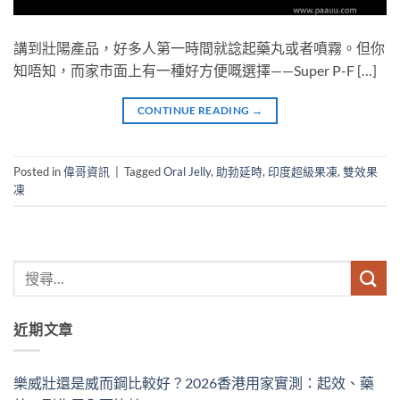
講到壯陽產品，好多人第一時間就諗起藥丸或者噴霧。但你
知唔知，而家市面上有一種好方便嘅選擇——Super P-F […]
CONTINUE READING
→
Posted in
偉哥資訊
|
Tagged
Oral Jelly
,
助勃延時
,
印度超級果凍
,
雙效果
凍
近期文章
樂威壯還是威而鋼比較好？2026香港用家實測：起效、藥