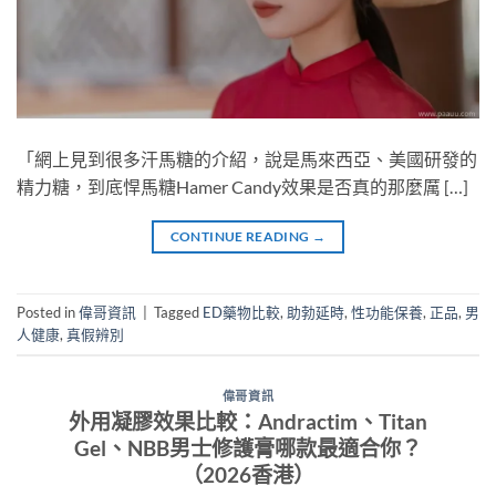
「網上見到很多汗馬糖的介紹，說是馬來西亞、美國研發的
精力糖，到底悍馬糖Hamer Candy效果是否真的那麼厲 […]
CONTINUE READING
→
Posted in
偉哥資訊
|
Tagged
ED藥物比較
,
助勃延時
,
性功能保養
,
正品
,
男
人健康
,
真假辨別
偉哥資訊
外用凝膠效果比較：Andractim、Titan
Gel、NBB男士修護膏哪款最適合你？
（2026香港）