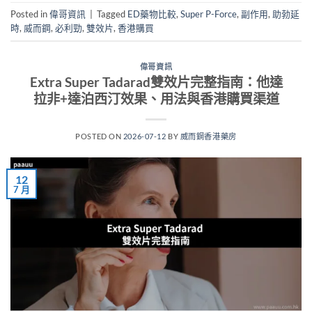
Posted in
偉哥資訊
|
Tagged
ED藥物比較
,
Super P-Force
,
副作用
,
助勃延
時
,
威而鋼
,
必利勁
,
雙效片
,
香港購買
偉哥資訊
Extra Super Tadarad雙效片完整指南：他達
拉非+達泊西汀效果、用法與香港購買渠道
POSTED ON
2026-07-12
BY
威而鋼香港藥房
12
7 月