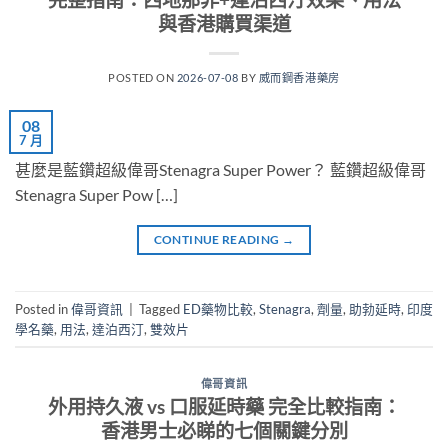
與香港購買渠道
POSTED ON
2026-07-08
BY
威而鋼香港藥房
08
7 月
甚麼是藍鑽超級偉哥Stenagra Super Power？ 藍鑽超級偉哥
Stenagra Super Pow […]
CONTINUE READING
→
Posted in
偉哥資訊
|
Tagged
ED藥物比較
,
Stenagra
,
劑量
,
助勃延時
,
印度
學名藥
,
用法
,
達泊西汀
,
雙效片
偉哥資訊
外用持久液 vs 口服延時藥 完全比較指南：
香港男士必睇的七個關鍵分別