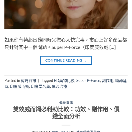
如果你有勃起困難同時又擔心太快完事，市面上好多產品都
只針對其中一個問題。Super P-Force（印度雙效威 […]
CONTINUE READING
→
Posted in
偉哥資訊
|
Tagged
ED藥物比較
,
Super P-Force
,
副作用
,
助勃延
時
,
印度威而鋼
,
印度學名藥
,
早洩治療
偉哥資訊
雙效威而鋼必利勁比較：功效、副作用、價
錢全面分析