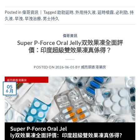
Posted in
偉哥資訊
|
Tagged
助勃延時
,
外用持久液
,
延時噴霧
,
必利勁
,
持
久液
,
早洩
,
早洩治療
,
男士持久
偉哥資訊
Super P-Force Oral Jelly双效果凍全面評
價：印度超級雙效果凍真係得？
POSTED ON
2026-06-05
BY
威而鋼香港藥房
05
6 月