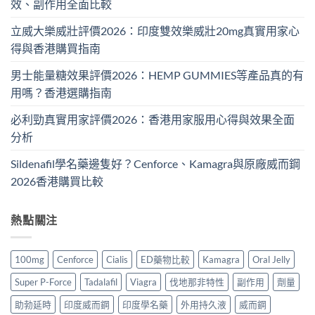
效、副作用全面比較
立威大樂威壯評價2026：印度雙效樂威壯20mg真實用家心
得與香港購買指南
男士能量糖效果評價2026：HEMP GUMMIES等產品真的有
用嗎？香港選購指南
必利勁真實用家評價2026：香港用家服用心得與效果全面
分析
Sildenafil學名藥邊隻好？Cenforce、Kamagra與原廠威而鋼
2026香港購買比較
熱點關注
100mg
Cenforce
Cialis
ED藥物比較
Kamagra
Oral Jelly
Super P-Force
Tadalafil
Viagra
伐地那非特性
副作用
劑量
助勃延時
印度威而鋼
印度學名藥
外用持久液
威而鋼