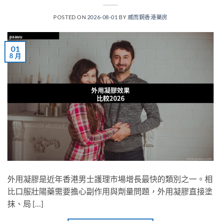
POSTED ON
2026-08-01
BY
威而鋼香港藥房
01
8 月
外用凝膠是近年香港男士護理市場增長最快的類別之一。相
比口服壯陽藥需要擔心副作用與劑量問題，外用凝膠直接塗
抹、局 […]