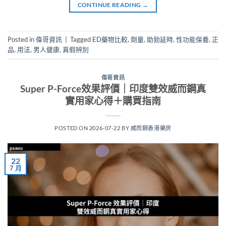
CONTINUE READING
→
Posted in
偉哥資訊
|
Tagged
ED藥物比較
,
劑量
,
助勃延時
,
性功能保養
,
正
品
,
用法
,
男人健康
,
真假辨別
偉哥資訊
Super P-Force效果評價｜印度雙效威而鋼真
實用家心得＋購買指南
POSTED ON
2026-07-22
BY
威而鋼香港藥房
22
7 月