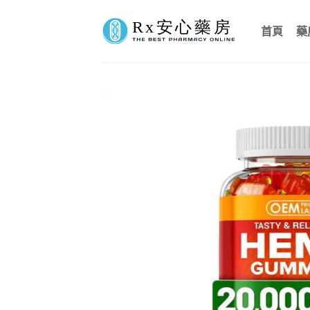
Skip
to
首頁
藥
content