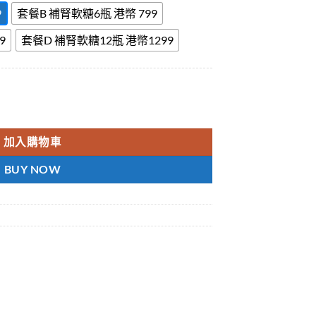
9
套餐B 補腎軟糖6瓶 港幣 799
9
套餐D 補腎軟糖12瓶 港幣1299
IES 保護腎臟 提高性能力 香港現貨 數量
加入購物車
BUY NOW