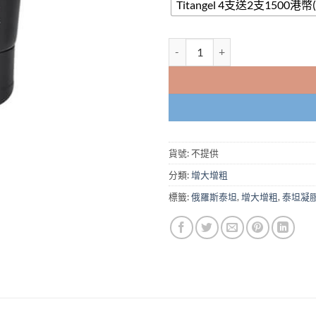
Titangel 4支送2支1500港
泰坦凝膠|Titan Gel|香港總代
貨號:
不提供
分類:
增大增粗
標籤:
俄羅斯泰坦
,
增大增粗
,
泰坦凝