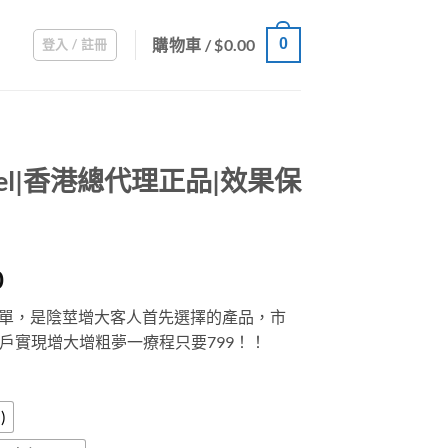
購物車 /
$
0.00
0
登入 / 註冊
 Gel|香港總代理正品|效果保
Price
0
range:
方法簡單，是陰莖增大客人首先選擇的產品，市
$399.00
戶實現增大增粗夢一療程只要799！！
through
$1,500.00
)