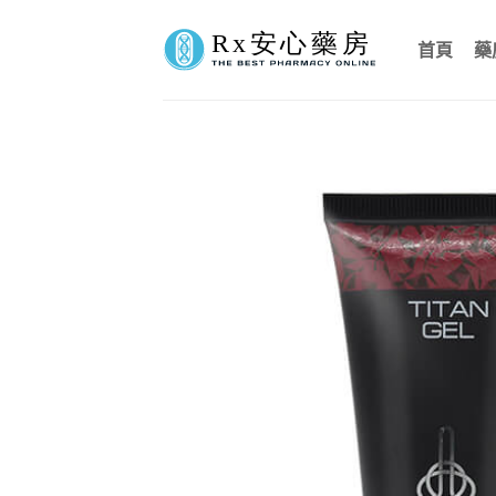
Skip
to
首頁
藥
content