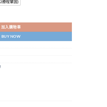
幣(2療程鞏固)
理正品|效果保證|增大增粗明顯 數量
加入購物車
BUY NOW
膠