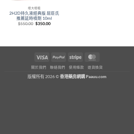
增大增粗
2H2D持久液經典版 屈臣氏
推薦延時噴劑 10ml
Original
Current
$
550.00
$
350.00
price
price
was:
is:
$550.00.
$350.00.
Visa
PayPal
Stripe
MasterCard
關於我們
聯絡我們
使用條款
退貨換貨
版權所有 2026 ©
香港藥房網購 Paauu.com