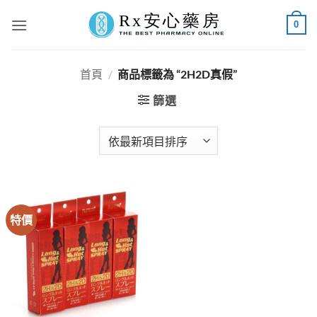
Skip
0
to
content
首頁
/
商品標籤為 “2H2D真假”
篩選
特價