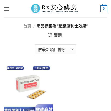
Skip
0
to
content
首頁
/
商品標籤為 “超級犀利士效果”
篩選