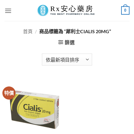
Skip
0
to
content
首頁
/
商品標籤為 “犀利士CIALIS 20MG”
篩選
特價