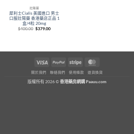
壯陽藥
犀利士Cialis 美國進口 男士
口服壯陽藥 香港藥店正品 1
盒/4粒 20mg
Original
Current
$
400.00
$
379.00
price
price
was:
is:
$400.00.
$379.00.
Visa
PayPal
Stripe
MasterCard
關於我們
聯絡我們
使用條款
退貨換貨
版權所有 2026 ©
香港藥房網購 Paauu.com