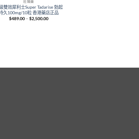
壯陽藥
級雙效犀利士Super Tadarise 勃起
持久100mg/10粒 香港藥店正品
Price
$
489.00
–
$
2,500.00
range:
$489.00
through
$2,500.00