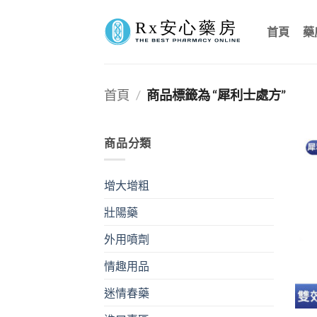
Skip
to
首頁
藥
content
首頁
/
商品標籤為 “犀利士處方”
商品分類
增大增粗
壯陽藥
外用噴劑
情趣用品
迷情春藥