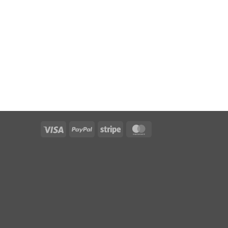
Visa
PayPal
Stripe
MasterCard