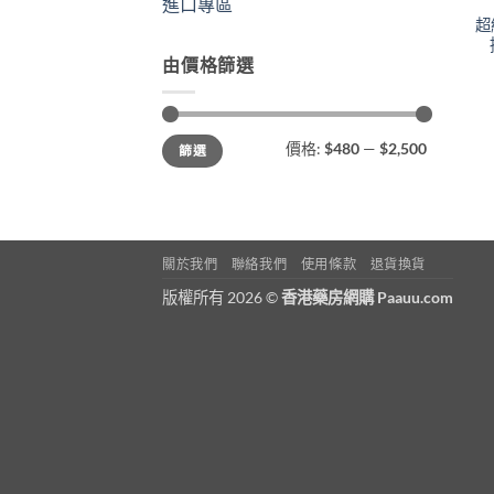
進口專區
超
由價格篩選
最
最
價格:
$480
—
$2,500
篩選
低
高
價
價
格
格
關於我們
聯絡我們
使用條款
退貨換貨
版權所有 2026 ©
香港藥房網購 Paauu.com