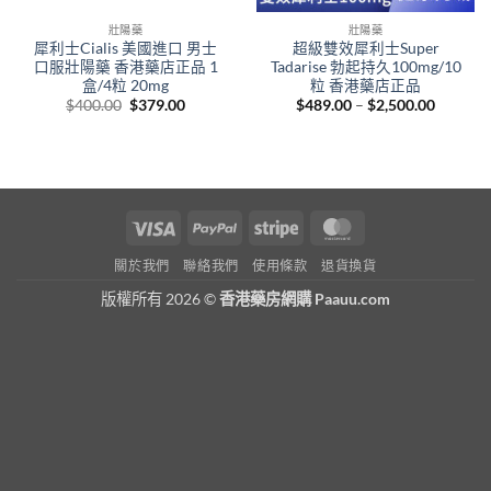
壯陽藥
壯陽藥
犀利士Cialis 美國進口 男士
超級雙效犀利士Super
口服壯陽藥 香港藥店正品 1
Tadarise 勃起持久100mg/10
盒/4粒 20mg
粒 香港藥店正品
Original
Current
Price
$
400.00
$
379.00
$
489.00
–
$
2,500.00
price
price
range:
was:
is:
$489.00
$400.00.
$379.00.
through
$2,500.
Visa
PayPal
Stripe
MasterCard
關於我們
聯絡我們
使用條款
退貨換貨
版權所有 2026 ©
香港藥房網購 Paauu.com