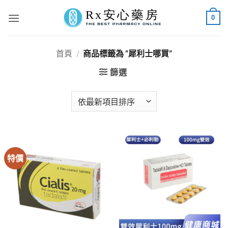
Skip
0
to
content
首頁
/
商品標籤為 “犀利士哪買”
篩選
特價