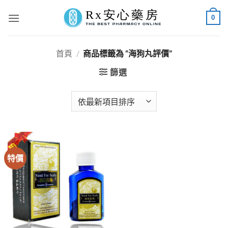
Skip
0
to
content
首頁
/
商品標籤為 “海狗丸評價”
篩選
特價