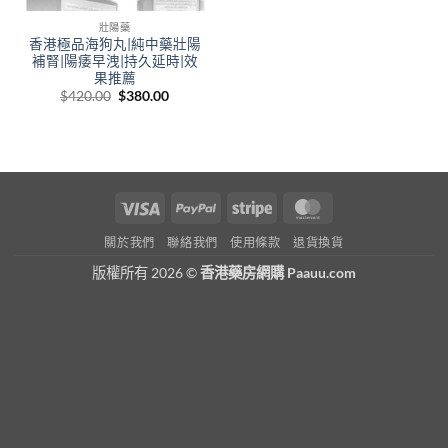
壯陽藥
香港極品海狗丸|純中藥壯陽
補腎|陽痿早洩|持久延時|效
果推薦
Original
Current
$
420.00
$
380.00
price
price
was:
is:
$420.00.
$380.00.
Visa
PayPal
Stripe
MasterCard
關於我們
聯絡我們
使用條款
退貨換貨
版權所有 2026 ©
香港藥房網購 Paauu.com