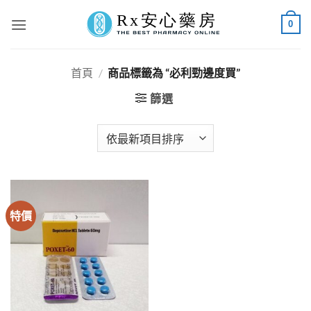
Skip
0
to
content
首頁
/
商品標籤為 “必利勁邊度買”
篩選
特價