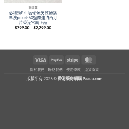
壯陽藥
必利勁Priligy治療男性陽痿
早洩poxet-60鹽酸達泊西汀
片香港官網正品
Price
$
799.00
–
$
2,299.00
range:
$799.00
through
$2,299.00
Visa
PayPal
Stripe
MasterCard
關於我們
聯絡我們
使用條款
退貨換貨
版權所有 2026 ©
香港藥房網購 Paauu.com