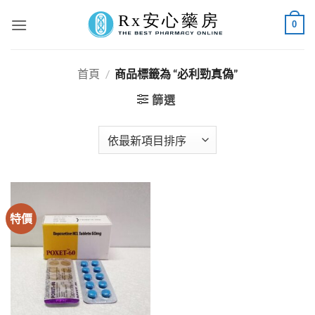
Skip
0
to
content
首頁
/
商品標籤為 “必利勁真偽”
篩選
特價